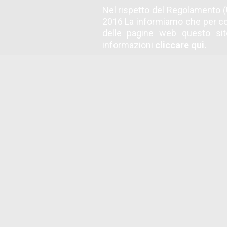
28523
Nel rispetto del Regolamento (
Gare totali 2026
Ga
2016 La informiamo che per co
delle pagine web questo sito
informazioni
cliccare qui.
Operazione realizzata con il
PARTITA IVA 01386030488