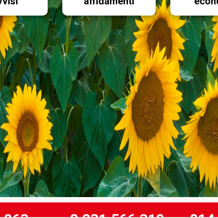
vvisi
affidamenti
econ