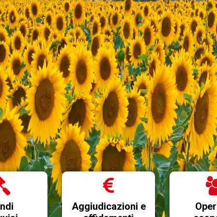
ndi
Aggiudicazioni e
Oper