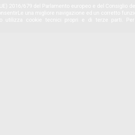
863
2.231.566.319
814
UE) 2016/679 del Parlamento europeo e del Consiglio del
re in corso
Euro banditi 2026
Stazion
nsentirLe una migliore navigazione ed un corretto fun
 utilizza cookie tecnici propri e di terze parti. Pe
Appaltan
 cofinanziamento di Regione Toscana nell'ambito del PR FESR To