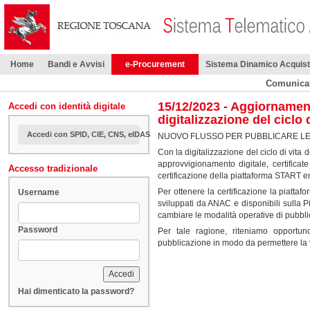
Home
Bandi e Avvisi
e-Procurement
Sistema Dinamico Acquis
Comunicat
15/12/2023 - Aggiornament
Accedi con identità digitale
digitalizzazione del ciclo 
Accedi con SPID, CIE, CNS, eIDAS
NUOVO FLUSSO PER PUBBLICARE L
Con la digitalizzazione del ciclo di vita 
approvvigionamento digitale, certifica
Accesso tradizionale
certificazione della piattaforma START en
Per ottenere la certificazione la piattaf
Username
sviluppati da ANAC e disponibili sulla Pia
cambiare le modalità operative di pubbli
Password
Per tale ragione, riteniamo opportuno
pubblicazione in modo da permettere la val
Hai dimenticato la password?