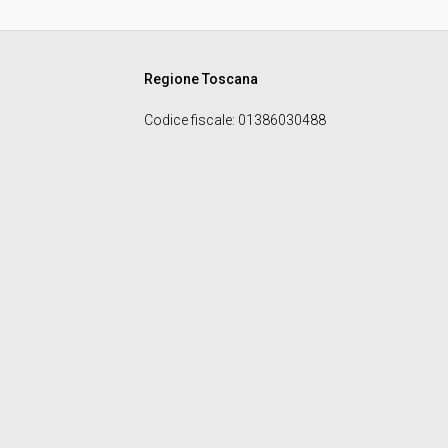
Regione Toscana
Codice fiscale
: 01386030488