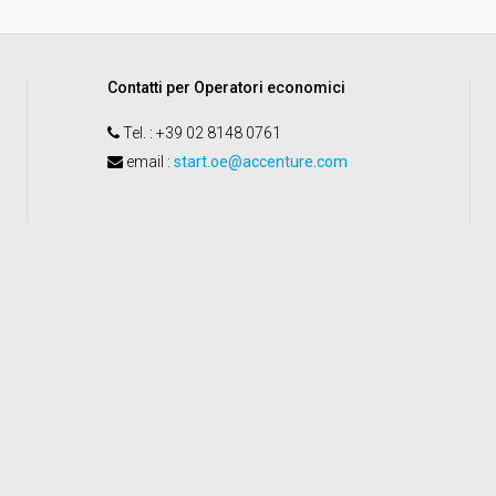
Contatti per Operatori economici
Tel.
: +39 02 8148 0761
email
:
start.oe@accenture.com