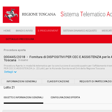
HOME
BANDI E AVVISI
E-PROCUREMENT
SISTEMA DINAMICO ACQUISTO
MERCATO
DETTAGLIO PROCEDURA
Procedura aperta
000445/2018
Fornitura di DISPOSITIVI PER CEC E ASSISTENZA per le A
Toscana
In esame
Procedura Aperta in modalità telematica per la conclusione di accordo quadro per l’affidamento trienn
PER CEC E ASSISTENZA (n. 22 Lotti) per le Aziende Sanitarie ed Enti della Regione Toscana
Dettagli
Settore:
Ordinario
INFORMAZIONI GENERALI
CLASSIFICAZIONE
REQUISITI DI PARTECIPAZI
Lotto 21
Tipo di contratto:
Forniture
OGGETTO E INFORMAZIONI GENERALI
CONFIGURAZIONE OFFERTA
Data pubblicazione:
17/01/2018 15:46