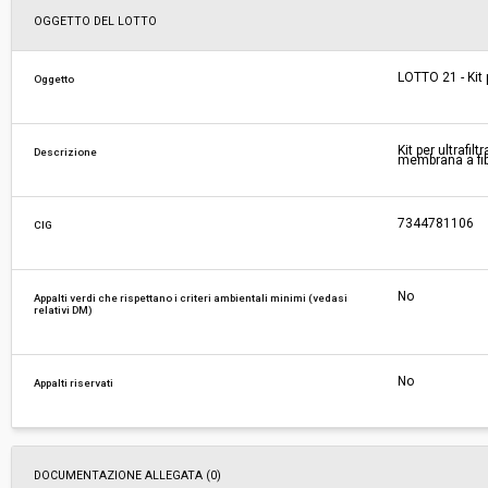
Svolgimento:
Gara in busta chiusa
OGGETTO DEL LOTTO
Responsabile attuale:
ESTAR - ENTE DI SUPPORTO TECNICO-AMMINI
LOTTO 21 - Kit 
Oggetto
REGIONALE - AREA FARMACI, DIAGNOSTICI E 
MEDICI
Kit per ultrafi
Descrizione
membrana a fibr
7344781106
CIG
No
Appalti verdi che rispettano i criteri ambientali minimi (vedasi
relativi DM)
No
Appalti riservati
DOCUMENTAZIONE ALLEGATA (0)