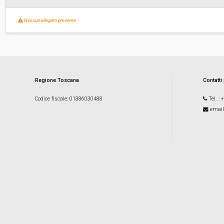
Nessun allegato presente
Regione Toscana
Contatti
Codice fiscale
: 01386030488
Tel.
: 
email