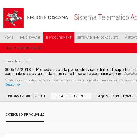
HOME
BANDI E AVVISI
E-PROCUREMENT
SISTEMA DINAMICO ACQUISTO
MERCATO
DETTAGLIO PROCEDURA
Procedura aperta
000517/2018
Procedura aperta per costituzione diritto di superficie u
comunale occupata da stazione radio base di telecomunicazione.
Aggiudic
Costituzione diritto di superficie ultraventennale su area di proprietà comunale occupata da stazi
Dettagli
Settore:
Ordinario
INFORMAZIONI GENERALI
CLASSIFICAZIONE
REQUISITI DI PARTECIPAZI
Tipo di contratto:
Servizi
CATEGORIE DI PRIMO LIVELLO
Data pubblicazione:
17/01/2018 11:32