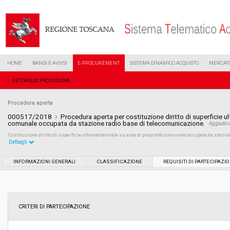
HOME
BANDI E AVVISI
E-PROCUREMENT
SISTEMA DINAMICO ACQUISTO
MERCATO
DETTAGLIO PROCEDURA
Procedura aperta
000517/2018
Procedura aperta per costituzione diritto di superficie u
comunale occupata da stazione radio base di telecomunicazione.
Aggiudic
Costituzione diritto di superficie ultraventennale su area di proprietà comunale occupata da stazi
Dettagli
Settore:
Ordinario
INFORMAZIONI GENERALI
CLASSIFICAZIONE
REQUISITI DI PARTECIPAZI
Tipo di contratto:
Servizi
Data pubblicazione:
17/01/2018 11:32
CRITERI DI PARTECIPAZIONE