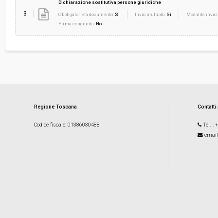
Dichiarazione sostitutiva persone giuridiche
3
Obbligatorietà documento:
Sì
Invio multiplo:
Sì
Modalità invio 
Firma congiunta:
No
Regione Toscana
Contatti
Codice fiscale
: 01386030488
Tel.
: 
email