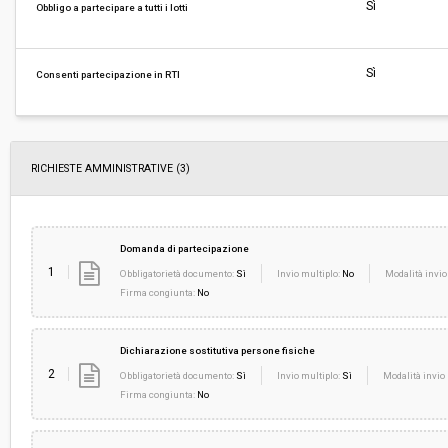
Svolgimento:
Gara in busta chiusa
Sì
Obbligo a partecipare a tutti i lotti
Responsabile attuale:
COMUNE DI SCANSANO - AREA TECNICA
Sì
Consenti partecipazione in RTI
RICHIESTE AMMINISTRATIVE
(3)
Domanda di partecipazione
1
Obbligatorietà documento:
Sì
Invio multiplo:
No
Modalità invio
Firma congiunta:
No
Dichiarazione sostitutiva persone fisiche
2
Obbligatorietà documento:
Sì
Invio multiplo:
Sì
Modalità invio 
Firma congiunta:
No