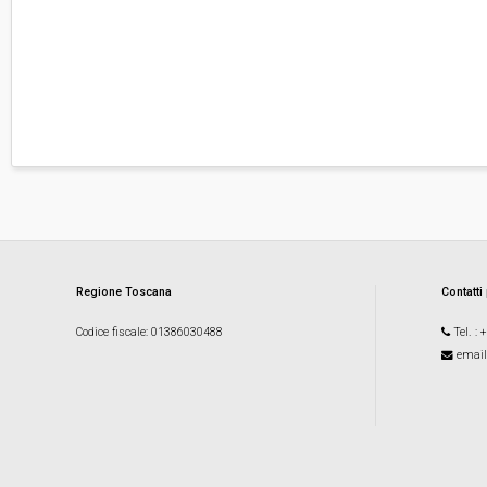
Regione Toscana
Contatti
Codice fiscale
: 01386030488
Tel.
: 
email