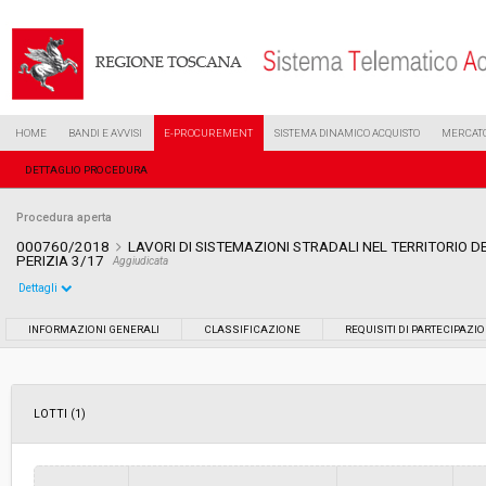
HOME
BANDI E AVVISI
E-PROCUREMENT
SISTEMA DINAMICO ACQUISTO
MERCATO
DETTAGLIO PROCEDURA
Procedura aperta
000760/2018
LAVORI DI SISTEMAZIONI STRADALI NEL TERRITORIO D
PERIZIA 3/17
Aggiudicata
Dettagli
Settore:
Ordinario
INFORMAZIONI GENERALI
CLASSIFICAZIONE
REQUISITI DI PARTECIPAZI
Tipo di contratto:
Lavori
LOTTI (1)
Data pubblicazione:
23/01/2018 08:15
Svolgimento:
Gara in busta chiusa