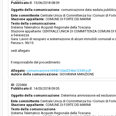
Pubblicato il:
15/06/2018 08:09
Oggetto della comunicazione:
comunicazione data seduta pubblica
Responsabile attuale:
CENTRALE UNICA DI COMMITTENZA COMUNI D
Ente committente:
Centrale Unica di Committenza tra i Comuni di For
MARMI E SERAVEZZA - Centrale Unica di Com
comuni di Forte dei Marmi e Seravezza
Stazione appaltante:
COMUNE DI FORTE DEI MARMI
Testo della comunicazione:
Sistema Telematico Acquisti Regionale della Toscana
Stazione appaltante: CENTRALE UNICA DI COMMITTENZA COMUNI DI FO
e Seravezza
Gara: Lavori di recupero e sistemazione di alcuni immobili comunali e de
Perizia n. 99/15.
vedi allegato
Il responsabile del procedimento
Allegato:
comunicazione-t69421i0a62346e12549.pdf
Autore della comunicazione:
GIOVANNA MANZIONE
ID:
220466
Pubblicato il:
14/03/2018 09:05
Oggetto della comunicazione:
Determina ammissione ed esclusione
Ente committente:
Centrale Unica di Committenza tra i Comuni di For
Stazione appaltante:
COMUNE DI FORTE DEI MARMI
Testo della comunicazione:
Sistema Telematico Acquisti Regionale della Toscana