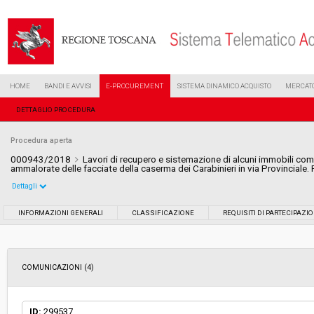
HOME
BANDI E AVVISI
E-PROCUREMENT
SISTEMA DINAMICO ACQUISTO
MERCATO
DETTAGLIO PROCEDURA
Procedura aperta
000943/2018
Lavori di recupero e sistemazione di alcuni immobili comu
ammalorate delle facciate della caserma dei Carabinieri in via Provinciale. 
Dettagli
Settore:
Ordinario
INFORMAZIONI GENERALI
CLASSIFICAZIONE
REQUISITI DI PARTECIPAZI
Tipo di contratto:
Lavori
COMUNICAZIONI (4)
Data pubblicazione:
29/01/2018 11:06
Svolgimento:
Gara in busta chiusa
ID:
299537