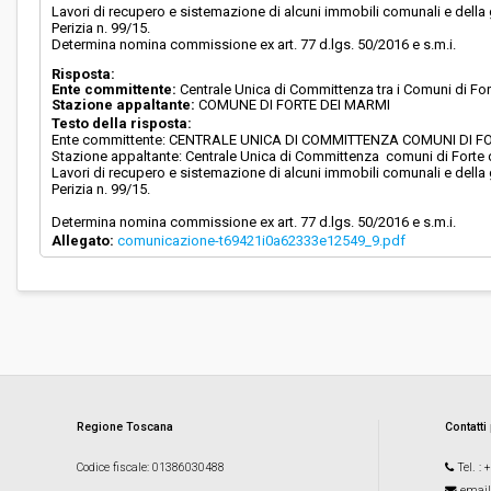
Lavori di recupero e sistemazione di alcuni immobili comunali e della g
Perizia n. 99/15.
Determina nomina commissione ex art. 77 d.lgs. 50/2016 e s.m.i.
Risposta:
Ente committente:
Centrale Unica di Committenza tra i Comuni di Fo
Stazione appaltante:
COMUNE DI FORTE DEI MARMI
Testo della risposta:
Ente committente: CENTRALE UNICA DI COMMITTENZA COMUNI DI F
Stazione appaltante: Centrale Unica di Committenza comuni di Forte
Lavori di recupero e sistemazione di alcuni immobili comunali e della g
Perizia n. 99/15.
Determina nomina commissione ex art. 77 d.lgs. 50/2016 e s.m.i.
Allegato:
comunicazione-t69421i0a62333e12549_9.pdf
Regione Toscana
Contatti
Codice fiscale
: 01386030488
Tel.
: 
email