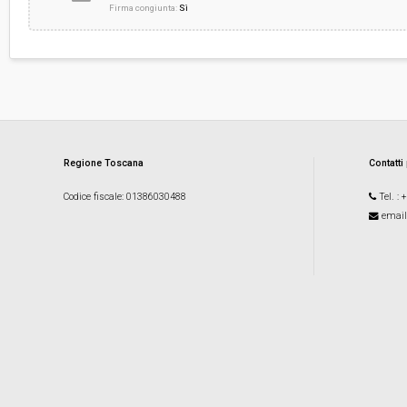
Firma congiunta:
Sì
Regione Toscana
Contatti
Codice fiscale
: 01386030488
Tel.
: 
email