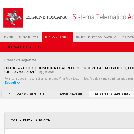
HOME
BANDI E AVVISI
E-PROCUREMENT
SISTEMA DINAMICO ACQUISTO
MERCATO
DETTAGLIO PROCEDURA
Procedura negoziata
001866/2018
FORNITURA DI ARREDI PRESSO VILLA FABBRICOTTI, LO
CIG 737837292F)
Aggiudicata
Fornitura e posa in opera di arredi presso Villa Fabbricotti, in loc. Padula (piano seminterrato e pian
Dettagli
Settore:
Ordinario
INFORMAZIONI GENERALI
CLASSIFICAZIONE
REQUISITI DI PARTECIPAZI
Tipo di contratto:
Forniture
Data pubblicazione:
08/02/2018 09:32
CRITERI DI PARTECIPAZIONE