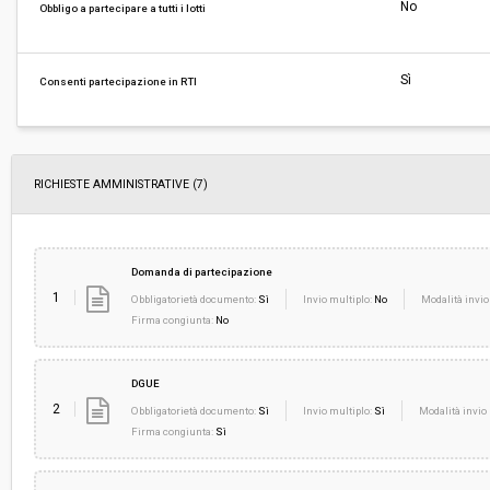
Svolgimento:
Gara in busta chiusa
No
Obbligo a partecipare a tutti i lotti
Responsabile attuale:
CENTRALE UNICA DI COMMITTENZA TRA I COM
CARRARA, AULLA E MONTIGNOSO
Sì
Consenti partecipazione in RTI
RICHIESTE AMMINISTRATIVE
(7)
Domanda di partecipazione
1
Obbligatorietà documento:
Sì
Invio multiplo:
No
Modalità invio
Firma congiunta:
No
DGUE
2
Obbligatorietà documento:
Sì
Invio multiplo:
Sì
Modalità invio 
Firma congiunta:
Sì