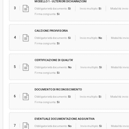
MODELLO 1 - ULTERIORI DICHIARAZIONI
3
Obbligatorietà documento:
Sì
Invio multiplo:
Sì
Modalità invio 
Firma congiunta:
Sì
CAUZIONE PROVVISORIA
4
Obbligatorietà documento:
Sì
Invio multiplo:
No
Modalità invio
Firma congiunta:
Sì
CERTIFICAZIONE DI QUALITA'
5
Obbligatorietà documento:
No
Invio multiplo:
Sì
Modalità invio
Firma congiunta:
Sì
DOCUMENTO DI RICONOSCIMENTO
6
Obbligatorietà documento:
Sì
Invio multiplo:
Sì
Modalità invio 
Firma congiunta:
Sì
EVENTUALE DOCUMENTAZIONE AGGIUNTIVA
7
Obbligatorietà documento:
No
Invio multiplo:
Sì
Modalità invio