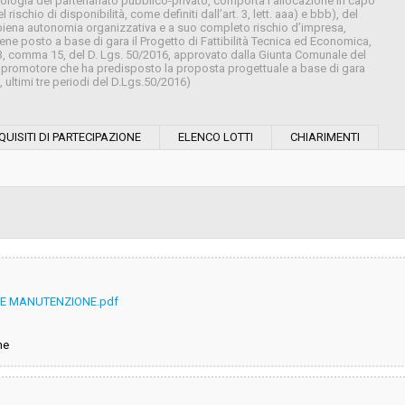
pologia del partenariato pubblico-privato, comporta l’allocazione in capo
ischio di disponibilità, come definiti dall’art. 3, lett. aaa) e bbb), del
n piena autonomia organizzativa e a suo completo rischio d’impresa,
ne posto a base di gara il Progetto di Fattibilità Tecnica ed Economica,
183, comma 15, del D. Lgs. 50/2016, approvato dalla Giunta Comunale del
 promotore che ha predisposto la proposta progettuale a base di gara
 ultimi tre periodi del D.Lgs.50/2016)
Modalità di esecuzione:
QUISITI DI PARTECIPAZIONE
ELENCO LOTTI
CHIARIMENTI
Modalità di realizzazione:
Scelta del contraente:
sa
Valore stimato della procedura:
E E MANUTENZIONE.pdf
DI COMMITTENZA CALENZANO -
 CUC
ne