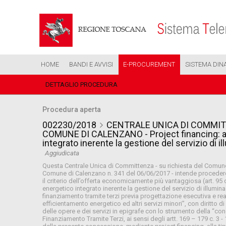
HOME
BANDI E AVVISI
E-PROCUREMENT
SISTEMA DIN
DETTAGLIO PROCEDURA
Procedura aperta
002230/2018
CENTRALE UNICA DI COMMIT
COMUNE DI CALENZANO - Project financing: af
integrato inerente la gestione del servizio di
Aggiudicata
Questa Centrale Unica di Committenza - su richiesta del Comune
Comune di Calenzano n. 341 del 06/06/2017 - intende procedere 
il criterio dell’offerta economicamente più vantaggiosa (art. 9
energetico integrato inerente la gestione del servizio di illum
finanziamento tramite terzi previa progettazione esecutiva e r
efficientamento energetico ed altri servizi minori”, con diritto 
delle opere e dei servizi in epigrafe con lo strumento della “con
Finanziamento Tramite Terzi, ai sensi degli artt. 169 – 179 c. 3