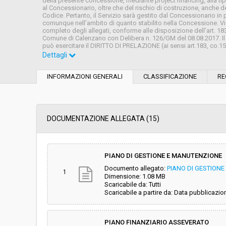
della presente concessione, mediante project financing, alla ti
al Concessionario, oltre che del rischio di costruzione, anche del r
Codice. Pertanto, il Servizio sarà gestito dal Concessionario i
comunque nell’ambito di quanto stabilito nella Concessione. Vie
completo degli allegati, conforme alle disposizione dell’art. 
Comune di Calenzano con Delibera n. 126/GM del 08.08.2017. Il
può esercitare il DIRITTO DI PRELAZIONE (ai sensi art.183, co.15,
Dettagli
Settore:
Ordinario
INFORMAZIONI GENERALI
CLASSIFICAZIONE
RE
Tipo di contratto:
Servizi
Data pubblicazione:
12/06/2018 15:42
DOCUMENTAZIONE ALLEGATA (15)
Svolgimento:
Gara in busta chiu
PIANO DI GESTIONE E MANUTENZIONE
Documento allegato:
PIANO DI GESTION
Responsabile attuale:
CENTRALE UNICA 
1
Dimensione: 1.08 MB
CAMPI BISENZIO -
Scaricabile da: Tutti
Scaricabile a partire da: Data pubblicazio
PIANO FINANZIARIO ASSEVERATO