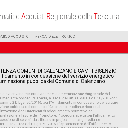
AMICO ACQUISTO
MERCATO ELETTRONICO
TENZA COMUNI DI CALENZANO E CAMPI BISENZIO:
fidamento in concessione del servizio energetico
 illuminazione pubblica del Comune di Calenzano
 di Calenzano e in attuazione della determinazione dirigenziale del
mediante procedura aperta, ai sensi dell'art. 60 del D.Lgs. 50/2016 con
5 comma 2 D.Lgs. 50/2016), per l’“Affidamento in concessione del servizio
inazione pubblica del comune di Calenzano, mediante ricorso al
ealizzazione degli interventi di adeguamento normativo ed
di prelazione a favore del Promotore. Procedura aperta per l’affidamento
cessione di servizi” da affidarsi in project financing mediante
 - 180 – 182 - 183 del D.Lgs. 50/2016. L’appartenenza dell’affidamento