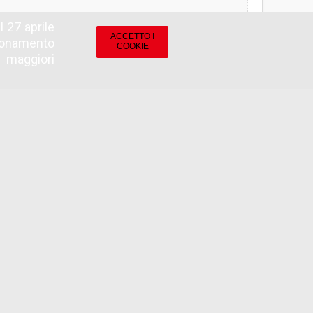
 27 aprile
ACCETTO I
zionamento
COOKIE
r maggiori