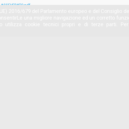
O ASSEVERATO.pdf
UE) 2016/679 del Parlamento europeo e del Consiglio del
nsentirLe una migliore navigazione ed un corretto fun
ne
 utilizza cookie tecnici propri e di terze parti. Pe
IANTI.pdf
ne
ILITA'.pdf
ne
TUALE.pdf