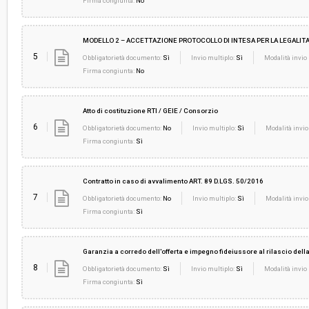
Firma congiunta:
No
MODELLO 2 – ACCETTAZIONE PROTOCOLLO DI INTESA PER LA LEGALITA
5
Obbligatorietà documento:
Sì
Invio multiplo:
Sì
Modalità invio 
Firma congiunta:
No
Atto di costituzione RTI / GEIE / Consorzio
6
Obbligatorietà documento:
No
Invio multiplo:
Sì
Modalità invio
Firma congiunta:
Sì
Contratto in caso di avvalimento ART. 89 D.LGS. 50/2016
7
Obbligatorietà documento:
No
Invio multiplo:
Sì
Modalità invio
Firma congiunta:
Sì
Garanzia a corredo dell'offerta e impegno fideiussore al rilascio dell
8
Obbligatorietà documento:
Sì
Invio multiplo:
Sì
Modalità invio 
Firma congiunta:
Sì