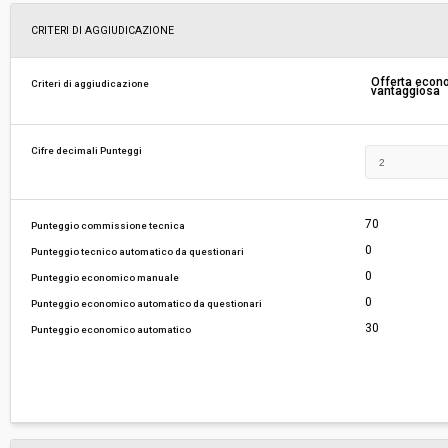
Svolgimento:
Gara in busta chiusa
CRITERI DI AGGIUDICAZIONE
Responsabile attuale:
UNIONE COMUNI VALDARNO VALDISIEVE - CU
Offerta eco
Criteri di aggiudicazione
vantaggiosa
Cifre decimali Punteggi
70
Punteggio commissione tecnica
0
Punteggio tecnico automatico da questionari
0
Punteggio economico manuale
0
Punteggio economico automatico da questionari
30
Punteggio economico automatico