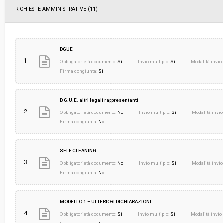
RICHIESTE AMMINISTRATIVE
(11)
DGUE
1
Obbligatorietà documento:
Sì
Invio multiplo:
Sì
Modalità invio 
Firma congiunta:
Sì
D.G.U.E. altri legali rappresentanti
2
Obbligatorietà documento:
No
Invio multiplo:
Sì
Modalità invio
Firma congiunta:
No
SELF CLEANING
3
Obbligatorietà documento:
No
Invio multiplo:
Sì
Modalità invio
Firma congiunta:
No
MODELLO 1 – ULTERIORI DICHIARAZIONI
4
Obbligatorietà documento:
Sì
Invio multiplo:
Sì
Modalità invio 