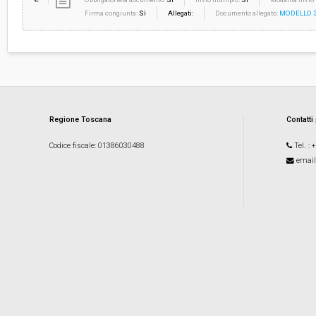
Firma congiunta:
Sì
Allegati:
Documento allegato:
MODELLO 3 -
Regione Toscana
Contatti
Codice fiscale
: 01386030488
Tel.
: 
email