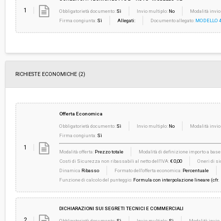
1
Obbligatorietà documento:
Sì
Invio multiplo:
No
Modalità invio
Firma congiunta:
Sì
Allegati:
Documento allegato:
MODELLO 4.
RICHIESTE ECONOMICHE
(2)
Offerta Economica
Obbligatorietà documento:
Sì
Invio multiplo:
No
Modalità invio
Firma congiunta:
Sì
1
Modalità offerta:
Prezzo totale
Modalità di definizione importo a base 
Costi di Sicurezza non ribassabili al netto dell'IVA:
€ 0,00
Oneri di si
Dinamica
Ribasso
Formato dell'offerta economica:
Percentuale
Funzione di calcolo del punteggio:
Formula con interpolazione lineare (cfr.
DICHIARAZIONI SUI SEGRETI TECNICI E COMMERCIALI
2
Obbligatorietà documento:
Sì
Invio multiplo:
Sì
Modalità invio 