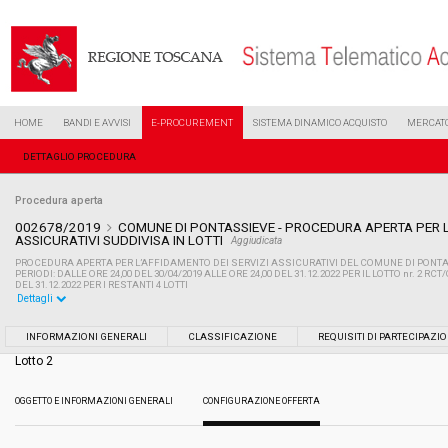
HOME
BANDI E AVVISI
E-PROCUREMENT
SISTEMA DINAMICO ACQUISTO
MERCATO
DETTAGLIO PROCEDURA
Procedura aperta
002678/2019
COMUNE DI PONTASSIEVE - PROCEDURA APERTA PER L
ASSICURATIVI SUDDIVISA IN LOTTI
Aggiudicata
PROCEDURA APERTA PER L’AFFIDAMENTO DEI SERVIZI ASSICURATIVI DEL COMUNE DI PONTAS
PERIODI: DALLE ORE 24,00 DEL 30/04/2019 ALLE ORE 24,00 DEL 31.12.2022 PER IL LOTTO nr. 2 RCT
DEL 31.12.2022 PER I RESTANTI 4 LOTTI
Dettagli
Settore:
Ordinario
INFORMAZIONI GENERALI
CLASSIFICAZIONE
REQUISITI DI PARTECIPAZI
Lotto 2
Tipo di contratto:
Servizi
OGGETTO E INFORMAZIONI GENERALI
CONFIGURAZIONE OFFERTA
Data pubblicazione:
05/04/2019 09:53