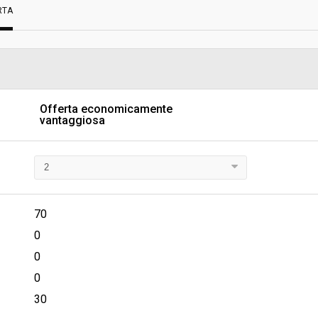
RTA
Scelta del contraente:
sa
Valore stimato della procedura:
ALDARNO VALDISIEVE - CUA
Offerta economicamente
vantaggiosa
70
0
0
0
30