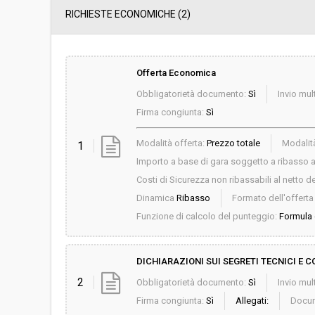
RICHIESTE ECONOMICHE
(2)
Offerta Economica
Obbligatorietà documento:
Sì
Invio mult
Firma congiunta:
Sì
Modalità offerta:
Prezzo totale
Modalità
1
Importo a base di gara soggetto a ribasso al
Costi di Sicurezza non ribassabili al netto de
Dinamica
Ribasso
Formato dell'offert
Funzione di calcolo del punteggio:
Formula c
DICHIARAZIONI SUI SEGRETI TECNICI E 
2
Obbligatorietà documento:
Sì
Invio mult
Firma congiunta:
Sì
Allegati:
Docum