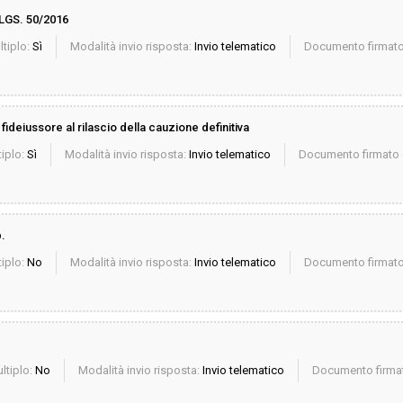
.LGS. 50/2016
ltiplo:
Sì
Modalità invio risposta:
Invio telematico
Documento firmato 
ideiussore al rilascio della cauzione definitiva
iplo:
Sì
Modalità invio risposta:
Invio telematico
Documento firmato d
.
iplo:
No
Modalità invio risposta:
Invio telematico
Documento firmato 
ltiplo:
No
Modalità invio risposta:
Invio telematico
Documento firmat