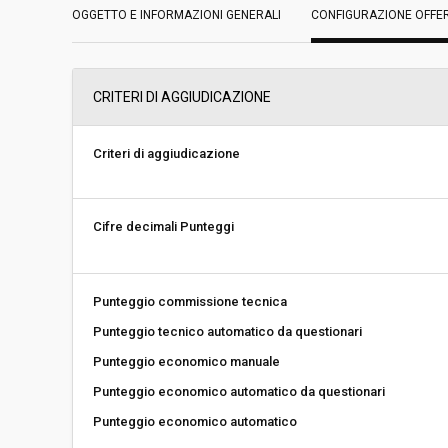
OGGETTO E INFORMAZIONI GENERALI
Data pubblicazione:
CONFIGURAZIONE OFFE
05/04/2019 09:53
Svolgimento:
Gara in busta chiu
CRITERI DI AGGIUDICAZIONE
Responsabile attuale:
UNIONE COMUNI V
Criteri di aggiudicazione
Cifre decimali Punteggi
Punteggio commissione tecnica
Punteggio tecnico automatico da questionari
Punteggio economico manuale
Punteggio economico automatico da questionari
Punteggio economico automatico