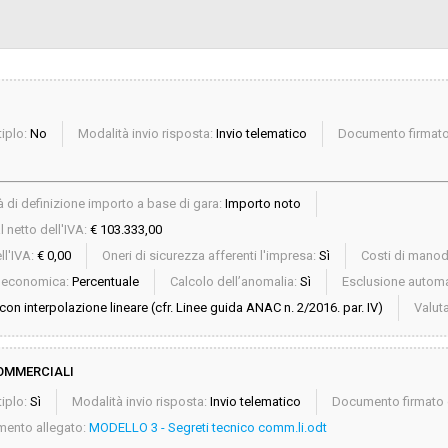
iplo:
No
Modalità invio risposta:
Invio telematico
Documento firmato 
 di definizione importo a base di gara:
Importo noto
 netto dell'IVA:
€ 103.333,00
ll'IVA:
€ 0,00
Oneri di sicurezza afferenti l'impresa:
Sì
Costi di mano
a economica:
Percentuale
Calcolo dell’anomalia:
Sì
Esclusione automa
on interpolazione lineare (cfr. Linee guida ANAC n. 2/2016. par. IV)
Valut
COMMERCIALI
iplo:
Sì
Modalità invio risposta:
Invio telematico
Documento firmato d
ento allegato:
MODELLO 3 - Segreti tecnico comm.li.odt