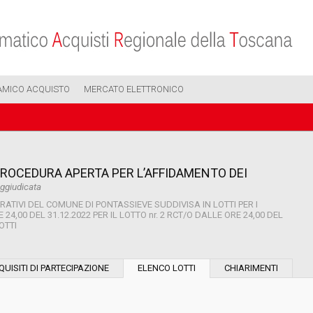
AMICO ACQUISTO
MERCATO ELETTRONICO
PROCEDURA APERTA PER L’AFFIDAMENTO DEI
ggiudicata
ATIVI DEL COMUNE DI PONTASSIEVE SUDDIVISA IN LOTTI PER I
24,00 DEL 31.12.2022 PER IL LOTTO nr. 2 RCT/O DALLE ORE 24,00 DEL
OTTI
Modalità di esecuzione:
QUISITI DI PARTECIPAZIONE
ELENCO LOTTI
CHIARIMENTI
Modalità di realizzazione: