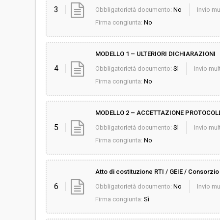
3
Obbligatorietà documento:
No
Invio mu
Firma congiunta:
No
MODELLO 1 – ULTERIORI DICHIARAZIONI
4
Obbligatorietà documento:
Sì
Invio mult
Firma congiunta:
No
MODELLO 2 – ACCETTAZIONE PROTOCOLLO
5
Obbligatorietà documento:
Sì
Invio mult
Firma congiunta:
No
Atto di costituzione RTI / GEIE / Consorzio
6
Obbligatorietà documento:
No
Invio mu
Firma congiunta:
Sì