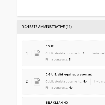
RICHIESTE AMMINISTRATIVE
(11)
DGUE
1
Obbligatorietà documento:
Sì
Invio mult
Firma congiunta:
Sì
D.G.U.E. altri legali rappresentanti
2
Obbligatorietà documento:
No
Invio mu
Firma congiunta:
No
SELF CLEANING