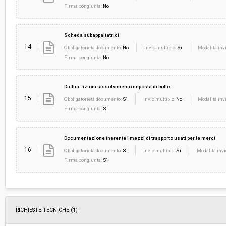
Firma congiunta:
No
Scheda subappaltatrici
14
Obbligatorietà documento:
No
Invio multiplo:
Sì
Modalità invi
Firma congiunta:
No
Dichiarazione assolvimento imposta di bollo
15
Obbligatorietà documento:
Sì
Invio multiplo:
No
Modalità invi
Firma congiunta:
Sì
Documentazione inerente i mezzi di trasporto usati per le merci
16
Obbligatorietà documento:
Sì
Invio multiplo:
Sì
Modalità invi
Firma congiunta:
Sì
RICHIESTE TECNICHE
(1)