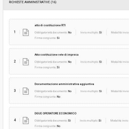
RICHIESTE AMMINISTRATIVE
(16)
atto di costituzione RTI
1
Obbligatorietà documento:
No
Invio multiplo:
Sì
Modalità invio
Firma congiunta:
Sì
Atto costituzione rete di impresa
2
Obbligatorietà documento:
No
Invio multiplo:
Sì
Modalità invio
Firma congiunta:
Sì
Documentazione amministrativa aggiuntiva
3
Obbligatorietà documento:
No
Invio multiplo:
Sì
Modalità invio
Firma congiunta:
No
DGUE OPERATORE ECONOMICO
4
Obbligatorietà documento:
Sì
Invio multiplo:
Sì
Modalità invio 
Firma congiunta:
No