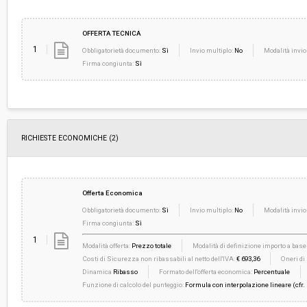
OFFERTA TECNICA
1
Obbligatorietà documento:
Sì
Invio multiplo:
No
Modalità invio
Firma congiunta:
Sì
RICHIESTE ECONOMICHE
(2)
Offerta Economica
Obbligatorietà documento:
Sì
Invio multiplo:
No
Modalità invio
Firma congiunta:
Sì
1
Modalità offerta:
Prezzo totale
Modalità di definizione importo a base 
Costi di Sicurezza non ribassabili al netto dell'IVA:
€ 693,36
Oneri di
Dinamica
Ribasso
Formato dell'offerta economica:
Percentuale
Funzione di calcolo del punteggio:
Formula con interpolazione lineare (cfr.