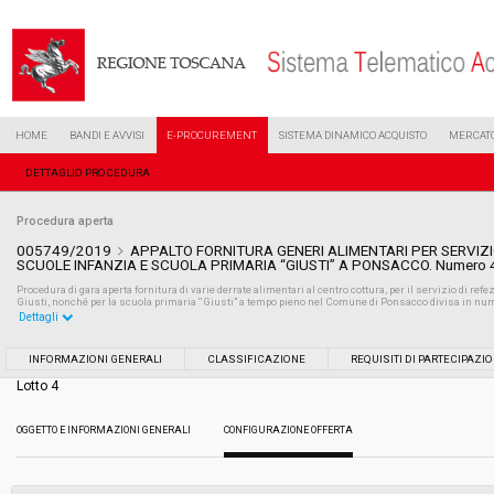
HOME
BANDI E AVVISI
E-PROCUREMENT
SISTEMA DINAMICO ACQUISTO
MERCATO
DETTAGLIO PROCEDURA
Procedura aperta
005749/2019
APPALTO FORNITURA GENERI ALIMENTARI PER SERVIZI
SCUOLE INFANZIA E SCUOLA PRIMARIA “GIUSTI” A PONSACCO. Numero 4 
Procedura di gara aperta fornitura di varie derrate alimentari al centro cottura, per il servizio di ref
Giusti, nonché per la scuola primaria “Giusti” a tempo pieno nel Comune di Ponsacco divisa in nume
Dettagli
Settore:
Ordinario
INFORMAZIONI GENERALI
CLASSIFICAZIONE
REQUISITI DI PARTECIPAZI
Lotto 4
Tipo di contratto:
Forniture
OGGETTO E INFORMAZIONI GENERALI
CONFIGURAZIONE OFFERTA
Data pubblicazione:
10/04/2019 10:44