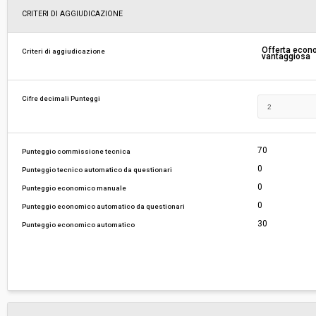
Svolgimento:
Gara in busta chiusa
CRITERI DI AGGIUDICAZIONE
Responsabile attuale:
UNIONE DEI COMUNI PARCO ALTAVALDERA - 
Offerta eco
Criteri di aggiudicazione
vantaggiosa
UNICA COMMITTENZA
Cifre decimali Punteggi
70
Punteggio commissione tecnica
0
Punteggio tecnico automatico da questionari
0
Punteggio economico manuale
0
Punteggio economico automatico da questionari
30
Punteggio economico automatico