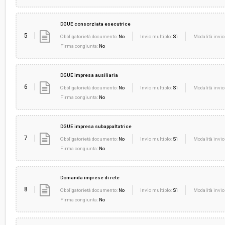
DGUE consorziata esecutrice
5
Obbligatorietà documento:
No
Invio multiplo:
Sì
Modalità invio
Firma congiunta:
No
DGUE impresa ausiliaria
6
Obbligatorietà documento:
No
Invio multiplo:
Sì
Modalità invio
Firma congiunta:
No
DGUE impresa subappaltatrice
7
Obbligatorietà documento:
No
Invio multiplo:
Sì
Modalità invio
Firma congiunta:
No
Domanda imprese di rete
8
Obbligatorietà documento:
No
Invio multiplo:
Sì
Modalità invio
Firma congiunta:
No