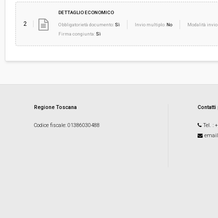
DETTAGLIO ECONOMICO
2
Obbligatorietà documento:
Sì
Invio multiplo:
No
Modalità invio
Firma congiunta:
Sì
Regione Toscana
Contatti
Codice fiscale
: 01386030488
Tel.
: 
email