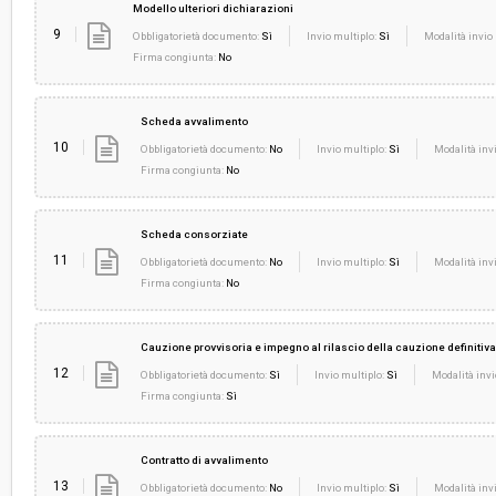
Modello ulteriori dichiarazioni
9
Obbligatorietà documento:
Sì
Invio multiplo:
Sì
Modalità invio 
Firma congiunta:
No
Scheda avvalimento
10
Obbligatorietà documento:
No
Invio multiplo:
Sì
Modalità invi
Firma congiunta:
No
Scheda consorziate
11
Obbligatorietà documento:
No
Invio multiplo:
Sì
Modalità invi
Firma congiunta:
No
Cauzione provvisoria e impegno al rilascio della cauzione definitiva
12
Obbligatorietà documento:
Sì
Invio multiplo:
Sì
Modalità invi
Firma congiunta:
Sì
Contratto di avvalimento
13
Obbligatorietà documento:
No
Invio multiplo:
Sì
Modalità invi