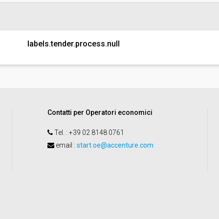
Responsabile attuale:
labels.tender.process.null
Contatti per Operatori economici
Tel.
: +39 02 8148 0761
email
:
start.oe@accenture.com