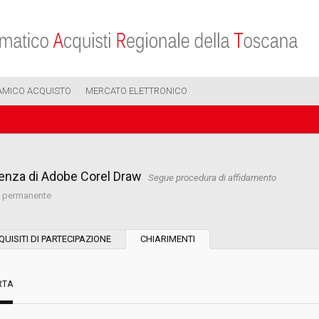
AMICO ACQUISTO
MERCATO ELETTRONICO
cenza di Adobe Corel Draw
Segue procedura di affidamento
po permanente
Tipo di contratto:
QUISITI DI PARTECIPAZIONE
CHIARIMENTI
Stazione Appaltante:
RTA
Indagine di mercato "aperta" o "a
invito":