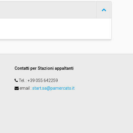
AZIENDA OSPEDALIERO UNIVERSITARIA CAREGGI -
GARE BENI E SERVIZI
Contatti per Stazioni appaltanti
Tel.
: +39 055 642259
email
:
start.sa@pamercato.it