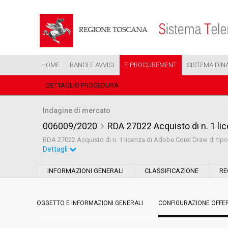
HOME
BANDI E AVVISI
E-PROCUREMENT
SISTEMA DIN
DETTAGLIO PROCEDURA
Indagine di mercato
006009/2020
RDA 27022 Acquisto di n. 1 li
RDA 27022 Acquisto di n. 1 licenza di Adobe Corel Draw di ti
Dettagli
Settore:
Ordinario
INFORMAZIONI GENERALI
CLASSIFICAZIONE
RE
Data pubblicazione:
10/04/2020 15:38
OGGETTO E INFORMAZIONI GENERALI
CONFIGURAZIONE OFFE
Svolgimento:
In corso