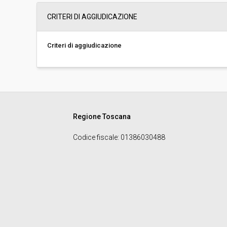
Importo (al netto dell’IVA):
€ 800,00
CRITERI DI AGGIUDICAZIONE
Costi di sicurezza non soggetti a
-
ribasso (al netto dell’IVA):
Criteri di aggiudicazione
Regione Toscana
Codice fiscale
: 01386030488