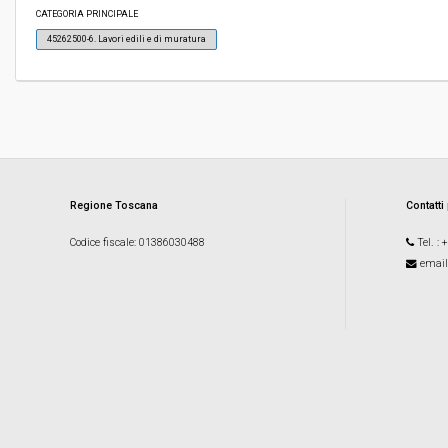
Svolgimento:
Gara in busta chiusa
CATEGORIA PRINCIPALE
45262500-6. Lavori edili e di muratura
Responsabile attuale:
AZIENDA OSPEDALIERA UNIVERSITARIA PISA
Dipartimento Area tecnica
Regione Toscana
Contatti
Codice fiscale
: 01386030488
Tel.
: 
email