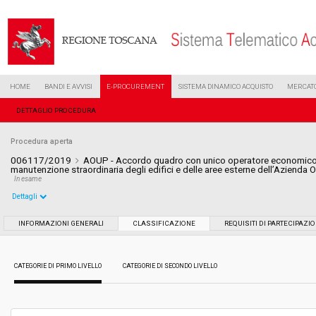
HOME
BANDI E AVVISI
E-PROCUREMENT
SISTEMA DINAMICO ACQUISTO
MERCATO
DETTAGLIO PROCEDURA
Procedura aperta
006117/2019
AOUP - Accordo quadro con unico operatore economico pe
manutenzione straordinaria degli edifici e delle aree esterne dell’Azienda 
In esame
Dettagli
Settore:
Ordinario
INFORMAZIONI GENERALI
CLASSIFICAZIONE
REQUISITI DI PARTECIPAZI
Tipo di contratto:
Lavori
CATEGORIE DI PRIMO LIVELLO
CATEGORIE DI SECONDO LIVELLO
Data pubblicazione:
10/04/2019 10:12