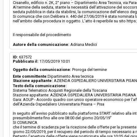
Cisanello, edificio n. 2K, 2° piano – Dipartimento Area Tecnica, via Para
Al termine della seduta, stante la necessità dell’attivazione del soccor
seduta pubblica in data da stabilirsi, la comunicazione dell'elenco deg
Si comunica che con Delibera n. 440 del 27/06/2019 è stata nominata l
nell'ambito della procedura in oggetto. L'atto è reperibile su sito https
Il responsabile del procedimento
Autore della comunicazione:
Adriana Medici
ID:
637572
Pubblicato il:
17/05/2019 10:01
Oggetto della comunicazione:
Proroga del termine
Ente committente:
Dipartimento Area tecnica
Stazione appaltante:
AZIENDA OSPEDALIERO UNIVERSITARIA PISA
Testo della comunicazione:
Sistema Telematico Acquisti Regionale della Toscana
Stazione appaltante: AZIENDA OSPEDALIERA UNIVERSITARIA PISANA - 
Gara: AOUP - Accordo quadro con unico operatore economico per l’affid
dell’Azienda Ospedaliero Universitaria Pisana – Pisa
In seguito all’avviso pubblicato sulla piattaforma START relativo alla 
presumibilmente fino alle ore 08:00 del giorno 20/05/19”
SI COMUNICA
che il termine di scadenza per la ricezione delle offerte per la present
giorno 22/05/2019, per il recupero del periodo di tempo necessario a ri
Pertanto l’apertura delle offerte viene posticipata alle ore 10:05 del