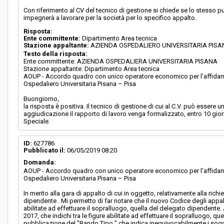
Con riferimento al CV del tecnico di gestione si chiede se lo stesso 
impegnerà a lavorare per la società per lo specifico appalto.
Risposta:
Ente committente:
Dipartimento Area tecnica
Stazione appaltante:
AZIENDA OSPEDALIERO UNIVERSITARIA PIS
Testo della risposta:
Ente committente: AZIENDA OSPEDALIERA UNIVERSITARIA PISANA
Stazione appaltante: Dipartimento Area tecnica
AOUP - Accordo quadro con unico operatore economico per l’affidament
Ospedaliero Universitaria Pisana – Pisa
Buongiorno,
la risposta è positiva. Il tecnico di gestione di cui al C.V. può esser
aggiudicazione il rapporto di lavoro venga formalizzato, entro 10 giorni
Speciale.
ID:
627786
Pubblicato il:
06/05/2019 08:20
Domanda:
AOUP - Accordo quadro con unico operatore economico per l’affidament
Ospedaliero Universitaria Pisana – Pisa
In merito alla gara di appalto di cui in oggetto, relativamente alla richi
dipendente . Mi permetto di far notare che il nuovo Codice degli appalti
abilitate ad effettuare il sopralluogo, quella del delegato dipendent
2017, che indichi tra le figure abilitate ad effettuare il sopralluogo, 
pubblicazione del "Bando Tipo " che indica inequivocabilmente i soggett