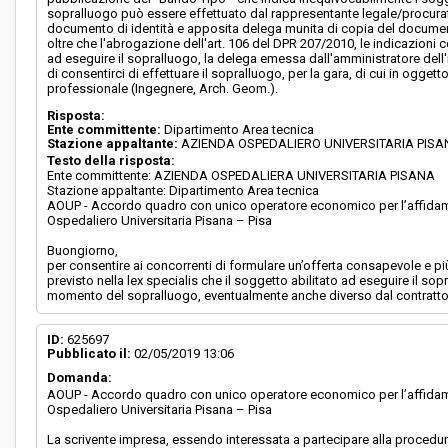
sopralluogo può essere effettuato dal rappresentante legale/procura
documento di identità e apposita delega munita di copia del documento 
oltre che l'abrogazione dell'art. 106 del DPR 207/2010, le indicazioni co
ad eseguire il sopralluogo, la delega emessa dall'amministratore dell
di consentirci di effettuare il sopralluogo, per la gara, di cui in ogg
professionale (Ingegnere, Arch. Geom.).
Risposta:
Ente committente:
Dipartimento Area tecnica
Stazione appaltante:
AZIENDA OSPEDALIERO UNIVERSITARIA PIS
Testo della risposta:
Ente committente: AZIENDA OSPEDALIERA UNIVERSITARIA PISANA
Stazione appaltante: Dipartimento Area tecnica
AOUP - Accordo quadro con unico operatore economico per l’affidament
Ospedaliero Universitaria Pisana – Pisa
Buongiorno,
per consentire ai concorrenti di formulare un’offerta consapevole e pi
previsto nella lex specialis che il soggetto abilitato ad eseguire il so
momento del sopralluogo, eventualmente anche diverso dal contratto
ID:
625697
Pubblicato il:
02/05/2019 13:06
Domanda:
AOUP - Accordo quadro con unico operatore economico per l’affidament
Ospedaliero Universitaria Pisana – Pisa
La scrivente impresa, essendo interessata a partecipare alla procedu