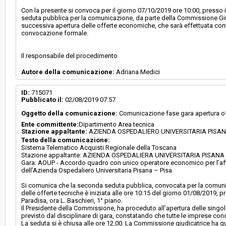
Con la presente si convoca per il giorno 07/10/2019 ore 10:00, presso il
seduta pubblica per la comunicazione, da parte della Commissione Giudic
successiva apertura delle offerte economiche, che sarà effettuata cont
convocazione formale.
Il responsabile del procedimento
Autore della comunicazione:
Adriana Medici
ID:
715071
Pubblicato il:
02/08/2019 07:57
Oggetto della comunicazione:
Comunicazione fase gara apertura of
Ente committente:
Dipartimento Area tecnica
Stazione appaltante:
AZIENDA OSPEDALIERO UNIVERSITARIA PISA
Testo della comunicazione:
Sistema Telematico Acquisti Regionale della Toscana
Stazione appaltante: AZIENDA OSPEDALIERA UNIVERSITARIA PISANA - 
Gara: AOUP - Accordo quadro con unico operatore economico per l’affid
dell’Azienda Ospedaliero Universitaria Pisana – Pisa
Si comunica che la seconda seduta pubblica, convocata per la comuni
delle offerte tecniche è iniziata alle ore 10:15 del giorno 01/08/2019, pr
Paradisa, ora L. Baschieri, 1° piano.
Il Presidente della Commissione, ha proceduto all’apertura delle singol
previsto dal disciplinare di gara, constatando che tutte le imprese con
La seduta si è chiusa alle ore 12,00. La Commissione giudicatrice ha qui