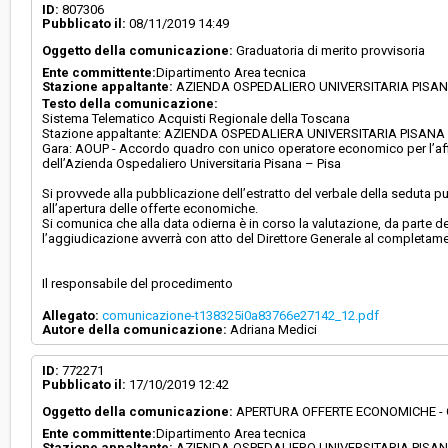
Svolgimento:
Gara in busta chiusa
ID:
807306
Pubblicato il:
08/11/2019 14:49
Oggetto della comunicazione:
Graduatoria di merito provvisoria
Responsabile attuale:
AZIENDA OSPEDALIERA UNIVERSITARIA PISA
Ente committente:
Dipartimento Area tecnica
Dipartimento Area tecnica
Stazione appaltante:
AZIENDA OSPEDALIERO UNIVERSITARIA PISA
Testo della comunicazione:
Sistema Telematico Acquisti Regionale della Toscana
Stazione appaltante: AZIENDA OSPEDALIERA UNIVERSITARIA PISANA - 
Gara: AOUP - Accordo quadro con unico operatore economico per l’affid
dell’Azienda Ospedaliero Universitaria Pisana – Pisa
Si provvede alla pubblicazione dell’estratto del verbale della seduta pu
all’apertura delle offerte economiche.
Si comunica che alla data odierna è in corso la valutazione, da parte de
l’aggiudicazione avverrà con atto del Direttore Generale al completamen
Il responsabile del procedimento
Allegato:
comunicazione-t138325i0a83766e27142_12.pdf
Autore della comunicazione:
Adriana Medici
ID:
772271
Pubblicato il:
17/10/2019 12:42
Oggetto della comunicazione:
APERTURA OFFERTE ECONOMICHE -
Ente committente:
Dipartimento Area tecnica
Stazione appaltante:
AZIENDA OSPEDALIERO UNIVERSITARIA PISA