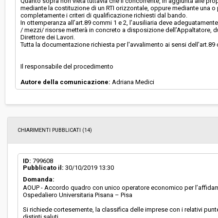
Quanto sopra non vieta tuttavia che il concorrente, in aggiunta alle pro
mediante la costituzione di un RTI orizzontale, oppure mediante una o più
completamente i criteri di qualificazione richiesti dal bando.
In ottemperanza all’art.89 commi 1 e 2, l’ausiliaria deve adeguatamente
/ mezzi/ risorse metterà in concreto a disposizione dell’Appaltatore, d
Direttore dei Lavori.
Tutta la documentazione richiesta per l'avvalimento ai sensi dell’art.8
Il responsabile del procedimento
Autore della comunicazione:
Adriana Medici
CHIARIMENTI PUBBLICATI (14)
ID:
799608
Pubblicato il:
30/10/2019 13:30
Domanda:
AOUP - Accordo quadro con unico operatore economico per l’affidament
Ospedaliero Universitaria Pisana – Pisa
Si richiede cortesemente, la classifica delle imprese con i relativi punt
distinti saluti