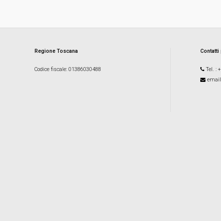
Regione Toscana
Contatti
Codice fiscale
: 01386030488
Tel.
: 
email