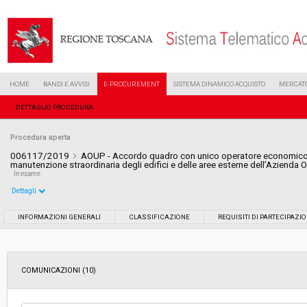
HOME
BANDI E AVVISI
E-PROCUREMENT
SISTEMA DINAMICO ACQUISTO
MERCATO
DETTAGLIO PROCEDURA
Procedura aperta
006117/2019
AOUP - Accordo quadro con unico operatore economico pe
manutenzione straordinaria degli edifici e delle aree esterne dell’Azienda 
In esame
Dettagli
Settore:
Ordinario
INFORMAZIONI GENERALI
CLASSIFICAZIONE
REQUISITI DI PARTECIPAZI
Tipo di contratto:
Lavori
COMUNICAZIONI (10)
Data pubblicazione:
10/04/2019 10:12