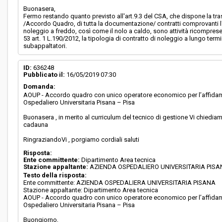
Buonasera,
Fermo restando quanto previsto all'art.9.3 del CSA, che dispone la tr
/Accordo Quadro, di tutta la documentazione/ contratti comprovanti l'ef
noleggio a freddo, così come il nolo a caldo, sono attività ricompres
53 art. 1 L.190/2012, la tipologia di contratto di noleggio a lungo ter
subappaltatori.
ID:
636248
Pubblicato il:
16/05/2019 07:30
Domanda:
AOUP - Accordo quadro con unico operatore economico per l’affidament
Ospedaliero Universitaria Pisana – Pisa
Buonasera , in merito al curriculum del tecnico di gestione Vi chiedi
cadauna
RingraziandoVi , porgiamo cordiali saluti
Risposta:
Ente committente:
Dipartimento Area tecnica
Stazione appaltante:
AZIENDA OSPEDALIERO UNIVERSITARIA PIS
Testo della risposta:
Ente committente: AZIENDA OSPEDALIERA UNIVERSITARIA PISANA
Stazione appaltante: Dipartimento Area tecnica
AOUP - Accordo quadro con unico operatore economico per l’affidament
Ospedaliero Universitaria Pisana – Pisa
Buongiorno,