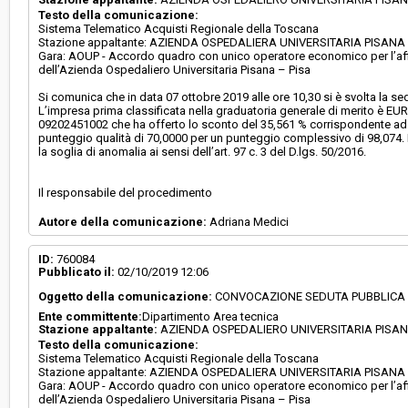
Testo della comunicazione:
Sistema Telematico Acquisti Regionale della Toscana
Stazione appaltante: AZIENDA OSPEDALIERA UNIVERSITARIA PISANA - 
Gara: AOUP - Accordo quadro con unico operatore economico per l’affid
dell’Azienda Ospedaliero Universitaria Pisana – Pisa
Si comunica che in data 07 ottobre 2019 alle ore 10,30 si è svolta la se
L’impresa prima classificata nella graduatoria generale di merito è EU
09202451002 che ha offerto lo sconto del 35,561 % corrispondente ad 
punteggio qualità di 70,0000 per un punteggio complessivo di 98,074. Il
la soglia di anomalia ai sensi dell’art. 97 c. 3 del D.lgs. 50/2016.
Il responsabile del procedimento
Autore della comunicazione:
Adriana Medici
ID:
760084
Pubblicato il:
02/10/2019 12:06
Oggetto della comunicazione:
CONVOCAZIONE SEDUTA PUBBLICA
Ente committente:
Dipartimento Area tecnica
Stazione appaltante:
AZIENDA OSPEDALIERO UNIVERSITARIA PISA
Testo della comunicazione:
Sistema Telematico Acquisti Regionale della Toscana
Stazione appaltante: AZIENDA OSPEDALIERA UNIVERSITARIA PISANA - 
Gara: AOUP - Accordo quadro con unico operatore economico per l’affid
dell’Azienda Ospedaliero Universitaria Pisana – Pisa