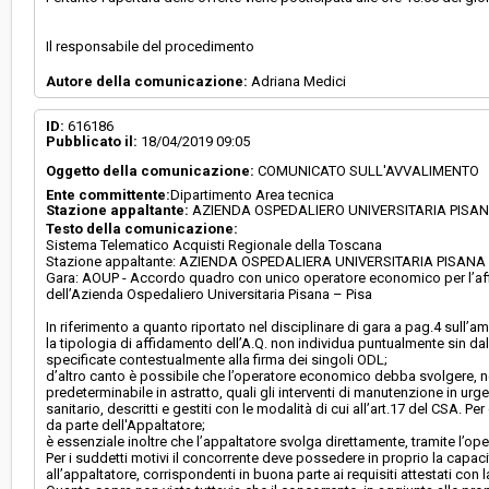
Il responsabile del procedimento
Autore della comunicazione:
Adriana Medici
ID:
616186
Pubblicato il:
18/04/2019 09:05
Oggetto della comunicazione:
COMUNICATO SULL'AVVALIMENTO
Ente committente:
Dipartimento Area tecnica
Stazione appaltante:
AZIENDA OSPEDALIERO UNIVERSITARIA PISA
Testo della comunicazione:
Sistema Telematico Acquisti Regionale della Toscana
Stazione appaltante: AZIENDA OSPEDALIERA UNIVERSITARIA PISANA - 
Gara: AOUP - Accordo quadro con unico operatore economico per l’affid
dell’Azienda Ospedaliero Universitaria Pisana – Pisa
In riferimento a quanto riportato nel disciplinare di gara a pag.4 sull’
la tipologia di affidamento dell’A.Q. non individua puntualmente sin dall’
specificate contestualmente alla firma dei singoli ODL;
d’altro canto è possibile che l’operatore economico debba svolgere, nell
predeterminabile in astratto, quali gli interventi di manutenzione in urg
sanitario, descritti e gestiti con le modalità di cui all’art.17 del CSA. 
da parte dell'Appaltatore;
è essenziale inoltre che l’appaltatore svolga direttamente, tramite l’oper
Per i suddetti motivi il concorrente deve possedere in proprio la capac
all’appaltatore, corrispondenti in buona parte ai requisiti attestati con