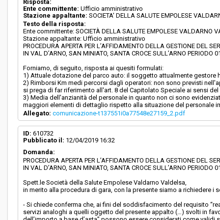
Risposta:
Ente committente:
Ufficio amministrativo
Stazione appaltante:
SOCIETA' DELLA SALUTE EMPOLESE VALDA
Testo della risposta:
Ente committente: SOCIETÀ DELLA SALUTE EMPOLESE VALDARNO 
Stazione appaltante: Ufficio amministrativo
PROCEDURA APERTA PER L’AFFIDAMENTO DELLA GESTIONE DEL SERV
IN VAL D’ARNO, SAN MINIATO, SANTA CROCE SULL’ARNO PERIODO 01.0
Forniamo, di seguito, risposta ai quesiti formulati:
1) Attuale dotazione del parco auto: il soggetto attualmente gestore h
2) Rimborsi Km medi percorsi dagli operatori: non sono previsti nell'ap
si prega di far riferimento all'art. 8 del Capitolato Speciale ai sensi de
3) Media dell'anzianità del personale in quanto non ci sono evidenziat
maggiori elementi di dettaglio rispetto alla situazione del personale 
Allegato:
comunicazione-t137551i0a77548e27159_2.pdf
ID:
610732
Pubblicato il:
12/04/2019 16:32
Domanda:
PROCEDURA APERTA PER L’AFFIDAMENTO DELLA GESTIONE DEL SERV
IN VAL D’ARNO, SAN MINIATO, SANTA CROCE SULL’ARNO PERIODO 01.0
Spett.le Società della Salute Empolese Valdarno Valdelsa,
in merito alla procedura di gara, con la presente siamo a richiedere i s
- Si chiede conferma che, ai fini del soddisfacimento del requisito “re
servizi analoghi a quelli oggetto del presente appalto (…) svolti in fa
dell’importo a base d’asta” possono essere considerati come validi se