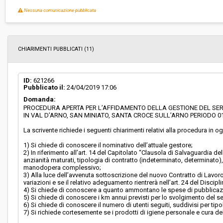
Nessuna comunicazione pubblicata
Svolgimento:
Gara in busta chiusa
Responsabile attuale:
SOCIETÀ DELLA SALUTE VALDARNO INFERIORE -
amministrativo
CHIARIMENTI PUBBLICATI (11)
ID:
621266
Pubblicato il:
24/04/2019 17:06
Domanda:
PROCEDURA APERTA PER L’AFFIDAMENTO DELLA GESTIONE DEL SERV
IN VAL D’ARNO, SAN MINIATO, SANTA CROCE SULL’ARNO PERIODO 01.0
La scrivente richiede i seguenti chiarimenti relativi alla procedura in o
1) Si chiede di conoscere il nominativo dell’attuale gestore;
2) In riferimento all’art. 14 del Capitolato “Clausola di Salvaguardia de
anzianità maturati, tipologia di contratto (indeterminato, determinato),
manodopera complessivo;
3) Alla luce dell’avvenuta sottoscrizione del nuovo Contratto di Lavor
variazioni e se il relativo adeguamento rientrerà nell’art. 24 del Discipl
4) Si chiede di conoscere a quanto ammontano le spese di pubblicaz
5) Si chiede di conoscere i km annui previsti per lo svolgimento del se
6) Si chiede di conoscere il numero di utenti seguiti, suddivisi per tipol
7) Si richiede cortesemente se i prodotti di igiene personale e cura de