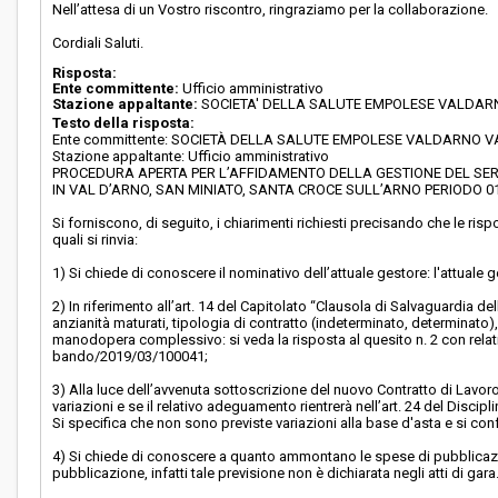
Nell’attesa di un Vostro riscontro, ringraziamo per la collaborazione.
Cordiali Saluti.
Risposta:
Ente committente:
Ufficio amministrativo
Stazione appaltante:
SOCIETA' DELLA SALUTE EMPOLESE VALDA
Testo della risposta:
Ente committente: SOCIETÀ DELLA SALUTE EMPOLESE VALDARNO 
Stazione appaltante: Ufficio amministrativo
PROCEDURA APERTA PER L’AFFIDAMENTO DELLA GESTIONE DEL SERV
IN VAL D’ARNO, SAN MINIATO, SANTA CROCE SULL’ARNO PERIODO 01.0
Si forniscono, di seguito, i chiarimenti richiesti precisando che le ris
quali si rinvia:
1) Si chiede di conoscere il nominativo dell’attuale gestore: l'attuale
2) In riferimento all’art. 14 del Capitolato “Clausola di Salvaguardia de
anzianità maturati, tipologia di contratto (indeterminato, determinato),
manodopera complessivo: si veda la risposta al quesito n. 2 con relat
bando/2019/03/100041;
3) Alla luce dell’avvenuta sottoscrizione del nuovo Contratto di Lavor
variazioni e se il relativo adeguamento rientrerà nell’art. 24 del Discipl
Si specifica che non sono previste variazioni alla base d'asta e si conf
4) Si chiede di conoscere a quanto ammontano le spese di pubblicazio
pubblicazione, infatti tale previsione non è dichiarata negli atti di gara