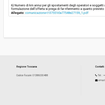
6) Numero di km annui per gli spostamenti degli operatori e soggetti a
formulazione dell'offerta si prega di far riferimento a quanto previsto d
Allegato:
comunicazione-t137551i0a77548e27159_1.pdf
Regione Toscana
Contatti
Codice fiscale
: 01386030488
Tel.
: 
email