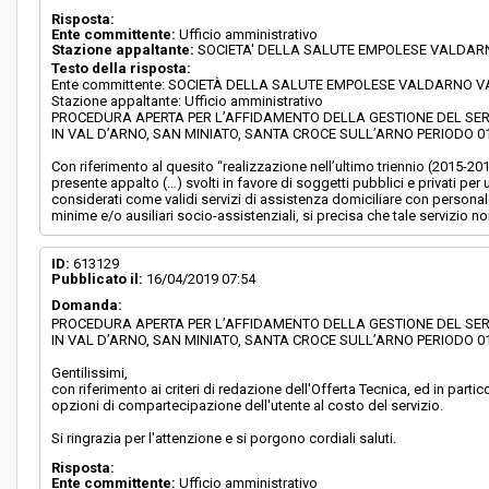
Risposta:
Ente committente:
Ufficio amministrativo
Stazione appaltante:
SOCIETA' DELLA SALUTE EMPOLESE VALDA
Testo della risposta:
Ente committente: SOCIETÀ DELLA SALUTE EMPOLESE VALDARNO 
Stazione appaltante: Ufficio amministrativo
PROCEDURA APERTA PER L’AFFIDAMENTO DELLA GESTIONE DEL SERV
IN VAL D’ARNO, SAN MINIATO, SANTA CROCE SULL’ARNO PERIODO 01.0
Con riferimento al quesito “realizzazione nell’ultimo triennio (2015-201
presente appalto (…) svolti in favore di soggetti pubblici e privati 
considerati come validi servizi di assistenza domiciliare con persona
minime e/o ausiliari socio-assistenziali, si precisa che tale servizio
ID:
613129
Pubblicato il:
16/04/2019 07:54
Domanda:
PROCEDURA APERTA PER L’AFFIDAMENTO DELLA GESTIONE DEL SERV
IN VAL D’ARNO, SAN MINIATO, SANTA CROCE SULL’ARNO PERIODO 01.0
Gentilissimi,
con riferimento ai criteri di redazione dell'Offerta Tecnica, ed in partic
opzioni di compartecipazione dell'utente al costo del servizio.
Si ringrazia per l'attenzione e si porgono cordiali saluti.
Risposta:
Ente committente:
Ufficio amministrativo