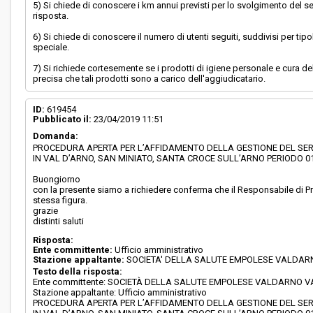
5) Si chiede di conoscere i km annui previsti per lo svolgimento del servi
risposta.
6) Si chiede di conoscere il numero di utenti seguiti, suddivisi per tipol
speciale.
7) Si richiede cortesemente se i prodotti di igiene personale e cura de
precisa che tali prodotti sono a carico dell'aggiudicatario.
ID:
619454
Pubblicato il:
23/04/2019 11:51
Domanda:
PROCEDURA APERTA PER L’AFFIDAMENTO DELLA GESTIONE DEL SERV
IN VAL D’ARNO, SAN MINIATO, SANTA CROCE SULL’ARNO PERIODO 01.0
Buongiorno
con la presente siamo a richiedere conferma che il Responsabile di Prog
stessa figura.
grazie
distinti saluti
Risposta:
Ente committente:
Ufficio amministrativo
Stazione appaltante:
SOCIETA' DELLA SALUTE EMPOLESE VALDA
Testo della risposta:
Ente committente: SOCIETÀ DELLA SALUTE EMPOLESE VALDARNO 
Stazione appaltante: Ufficio amministrativo
PROCEDURA APERTA PER L’AFFIDAMENTO DELLA GESTIONE DEL SERV