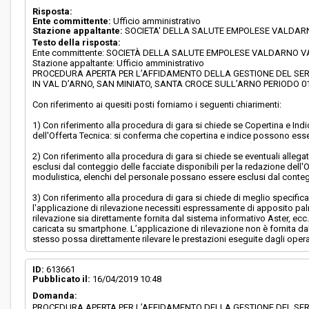
Risposta:
Ente committente:
Ufficio amministrativo
Stazione appaltante:
SOCIETA' DELLA SALUTE EMPOLESE VALDA
Testo della risposta:
Ente committente: SOCIETÀ DELLA SALUTE EMPOLESE VALDARNO 
Stazione appaltante: Ufficio amministrativo
PROCEDURA APERTA PER L’AFFIDAMENTO DELLA GESTIONE DEL SERV
IN VAL D’ARNO, SAN MINIATO, SANTA CROCE SULL’ARNO PERIODO 01.0
Con riferimento ai quesiti posti forniamo i seguenti chiarimenti:
1) Con riferimento alla procedura di gara si chiede se Copertina e Ind
dell'Offerta Tecnica: si conferma che copertina e indice possono esser
2) Con riferimento alla procedura di gara si chiede se eventuali alle
esclusi dal conteggio delle facciate disponibili per la redazione dell'
modulistica, elenchi del personale possano essere esclusi dal conteggi
3) Con riferimento alla procedura di gara si chiede di meglio specific
l'applicazione di rilevazione necessiti espressamente di apposito pal
rilevazione sia direttamente fornita dal sistema informativo Aster, ecc.
caricata su smartphone. L’applicazione di rilevazione non è fornita d
stesso possa direttamente rilevare le prestazioni eseguite dagli operat
ID:
613661
Pubblicato il:
16/04/2019 10:48
Domanda:
PROCEDURA APERTA PER L’AFFIDAMENTO DELLA GESTIONE DEL SERV