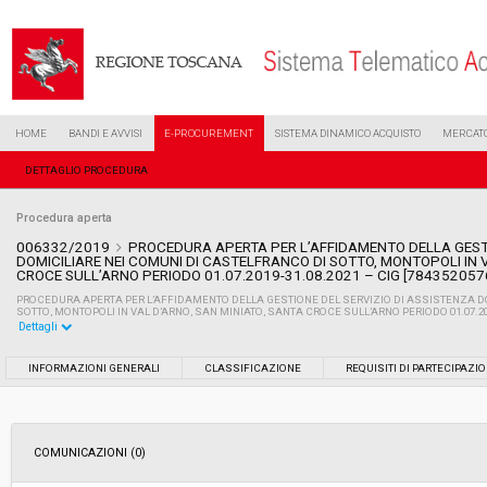
HOME
BANDI E AVVISI
E-PROCUREMENT
SISTEMA DINAMICO ACQUISTO
MERCATO
DETTAGLIO PROCEDURA
Procedura aperta
006332/2019
PROCEDURA APERTA PER L’AFFIDAMENTO DELLA GESTI
DOMICILIARE NEI COMUNI DI CASTELFRANCO DI SOTTO, MONTOPOLI IN 
CROCE SULL’ARNO PERIODO 01.07.2019-31.08.2021 – CIG [784352057
PROCEDURA APERTA PER L’AFFIDAMENTO DELLA GESTIONE DEL SERVIZIO DI ASSISTENZA D
SOTTO, MONTOPOLI IN VAL D’ARNO, SAN MINIATO, SANTA CROCE SULL’ARNO PERIODO 01.07.2019
Dettagli
Settore:
Ordinario
INFORMAZIONI GENERALI
CLASSIFICAZIONE
REQUISITI DI PARTECIPAZI
Tipo di contratto:
Servizi
COMUNICAZIONI (0)
Data pubblicazione:
02/04/2019 11:24