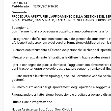
ID:
610714
Pubblicato il:
12/04/2019 16:20
Domanda:
PROCEDURA APERTA PER L’AFFIDAMENTO DELLA GESTIONE DEL SERV
IN VAL D’ARNO, SAN MINIATO, SANTA CROCE SULL’ARNO PERIODO 01.0
Buongiorno,
con riferimento alla procedura in oggetto, siamo cortesemente a formu
- Integrazione dell'elenco non nominativo del personale attualmente im
e/o benefit ad personam e dei corsi di formazione obbligatori con la 
- Sempre con riferimento all'elenco del personale, si chiede di specifi
- Prezzi orari attualmente fatturati per le differenti figure professiona
- per la consegna dei pasti a domicilio, l'aggiudicatario deve mettere 
per il trasporto, oppure veicolo e attrezzature vengono fornite dall'Ent
- Quanti mezzi e la relativa tipologia, escluso l'eventuale veicolo per 
gestore?;
- Numero di km annui per gli spostamenti degli operatori e soggetti a
Ringraziando per l’attenzione, l’occasione è gradita per porgere distint
Ufficio Gare e Progettazione
Nuova Assistenza Soc. Coop. Soc. ONLUS