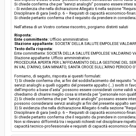
Si chiede conferma che per “servizi analoghi” possano essere intesi ser
- Si evidenzia che nella dichiarazione Allegato 6 nella sezione “Requisit
Disciplinare di gara (vedi p. 6 – Requisiti di capacità economico-finan
Si chiede pertanto conferma che il requisito da prendere in consideraz
Nell’attesa di un Vostro cortese riscontro, porgiamo distinti saluti
Risposta:
Ente committente:
Ufficio amministrativo
Stazione appaltante:
SOCIETA' DELLA SALUTE EMPOLESE VALDA
Testo della risposta:
Ente committente: SOCIETÀ DELLA SALUTE EMPOLESE VALDARNO 
Stazione appaltante: Ufficio amministrativo
PROCEDURA APERTA PER L’AFFIDAMENTO DELLA GESTIONE DEL SERV
IN VAL D’ARNO, SAN MINIATO, SANTA CROCE SULL’ARNO PERIODO 01.0
Forniamo, di seguito, risposta ai quesiti formulati:
1) Si chiede conferma che, ai fini del soddisfacimento del requisito “r
servizi analoghi a quelli oggetto del presente appalto (…) svolti in fa
dell’importo a base d’asta” possono essere considerati come validi ser
chiediamo di chiarire meglio cosa si intenda per "personale non qualif
2) Si chiede conferma che per “servizi analoghi” possano essere intesi
possono considerarsi servizi analoghi ai fini del presente appalto servi
3) Si evidenzia che nella dichiarazione Allegato 6 nella sezione “Requisi
Disciplinare di gara (vedi p. 6 – Requisiti di capacità economico-finan
Si chiede pertanto conferma che il requisito da prendere in consideraz
Non si rilevano difformità tra i requisiti richiesti nel disciplinare rispett
capacità tecnico-professionale e requisiti di capacità economico-fina