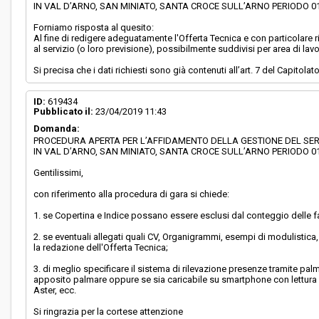
IN VAL D’ARNO, SAN MINIATO, SANTA CROCE SULL’ARNO PERIODO 01.0
Forniamo risposta al quesito:
Al fine di redigere adeguatamente l'Offerta Tecnica e con particolare ri
al servizio (o loro previsione), possibilmente suddivisi per area di lavo
Si precisa che i dati richiesti sono già contenuti all’art. 7 del Capitolat
ID:
619434
Pubblicato il:
23/04/2019 11:43
Domanda:
PROCEDURA APERTA PER L’AFFIDAMENTO DELLA GESTIONE DEL SERV
IN VAL D’ARNO, SAN MINIATO, SANTA CROCE SULL’ARNO PERIODO 01.0
Gentilissimi,
con riferimento alla procedura di gara si chiede:
1. se Copertina e Indice possano essere esclusi dal conteggio delle fa
2. se eventuali allegati quali CV, Organigrammi, esempi di modulistica
la redazione dell'Offerta Tecnica;
3. di meglio specificare il sistema di rilevazione presenze tramite pa
apposito palmare oppure se sia caricabile su smartphone con lettura d
Aster, ecc.
Si ringrazia per la cortese attenzione