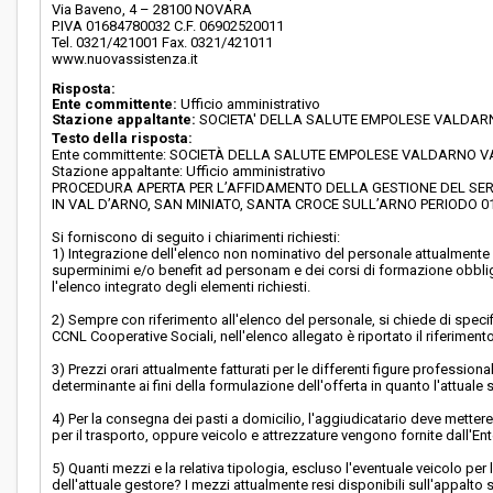
Via Baveno, 4 – 28100 NOVARA
P.IVA 01684780032 C.F. 06902520011
Tel. 0321/421001 Fax. 0321/421011
www.nuovassistenza.it
Risposta:
Ente committente:
Ufficio amministrativo
Stazione appaltante:
SOCIETA' DELLA SALUTE EMPOLESE VALDA
Testo della risposta:
Ente committente: SOCIETÀ DELLA SALUTE EMPOLESE VALDARNO 
Stazione appaltante: Ufficio amministrativo
PROCEDURA APERTA PER L’AFFIDAMENTO DELLA GESTIONE DEL SERV
IN VAL D’ARNO, SAN MINIATO, SANTA CROCE SULL’ARNO PERIODO 01.0
Si forniscono di seguito i chiarimenti richiesti:
1) Integrazione dell'elenco non nominativo del personale attualmente i
superminimi e/o benefit ad personam e dei corsi di formazione obbliga
l'elenco integrato degli elementi richiesti.
2) Sempre con riferimento all'elenco del personale, si chiede di specifi
CCNL Cooperative Sociali, nell'elenco allegato è riportato il riferimento ag
3) Prezzi orari attualmente fatturati per le differenti figure professio
determinante ai fini della formulazione dell'offerta in quanto l'attual
4) Per la consegna dei pasti a domicilio, l'aggiudicatario deve mettere
per il trasporto, oppure veicolo e attrezzature vengono fornite dall'E
5) Quanti mezzi e la relativa tipologia, escluso l'eventuale veicolo pe
dell'attuale gestore? I mezzi attualmente resi disponibili sull'appalto 