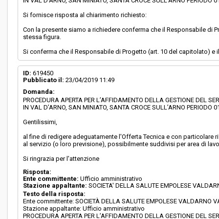
IN VAL D’ARNO, SAN MINIATO, SANTA CROCE SULL’ARNO PERIODO 01.0
Si fornisce risposta al chiarimento richiesto:
Con la presente siamo a richiedere conferma che il Responsabile di Prog
stessa figura.
Si conferma che il Responsabile di Progetto (art. 10 del capitolato) e i
ID:
619450
Pubblicato il:
23/04/2019 11:49
Domanda:
PROCEDURA APERTA PER L’AFFIDAMENTO DELLA GESTIONE DEL SERV
IN VAL D’ARNO, SAN MINIATO, SANTA CROCE SULL’ARNO PERIODO 01.0
Gentilissimi,
al fine di redigere adeguatamente l'Offerta Tecnica e con particolare ri
al servizio (o loro previsione), possibilmente suddivisi per area di lavo
Si ringrazia per l'attenzione
Risposta:
Ente committente:
Ufficio amministrativo
Stazione appaltante:
SOCIETA' DELLA SALUTE EMPOLESE VALDA
Testo della risposta:
Ente committente: SOCIETÀ DELLA SALUTE EMPOLESE VALDARNO 
Stazione appaltante: Ufficio amministrativo
PROCEDURA APERTA PER L’AFFIDAMENTO DELLA GESTIONE DEL SERV