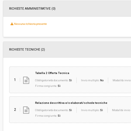
RICHIESTE AMMINISTRATIVE
(0)
Nessuna richiesta presente
RICHIESTE TECNICHE
(2)
Tabella 2 Offerta Tecnica
1
Obbligatorietà documento:
Sì
Invio multiplo:
No
Modalità invio
Firma congiunta:
Sì
Relazione descrittiva e/o elaborati/schede tecniche
2
Obbligatorietà documento:
Sì
Invio multiplo:
Sì
Modalità invio 
Firma congiunta:
Sì