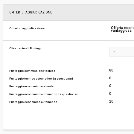
Svolgimento:
Gara in busta chiusa
CRITERI DI AGGIUDICAZIONE
Responsabile attuale:
UNIVERSITÀ DI FIRENZE - Dirigente Area Affari 
Offerta eco
Criteri di aggiudicazione
vantaggiosa
Legali e Centrale Acquisti
Cifre decimali Punteggi
80
Punteggio commissione tecnica
0
Punteggio tecnico automatico da questionari
0
Punteggio economico manuale
0
Punteggio economico automatico da questionari
20
Punteggio economico automatico