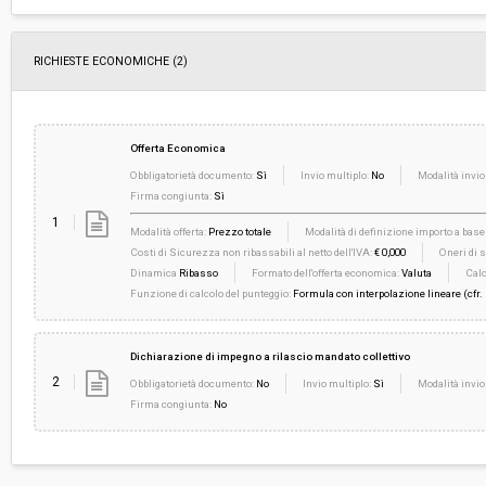
RICHIESTE ECONOMICHE
(2)
Offerta Economica
Obbligatorietà documento:
Sì
Invio multiplo:
No
Modalità invio
Firma congiunta:
Sì
1
Modalità offerta:
Prezzo totale
Modalità di definizione importo a base 
Costi di Sicurezza non ribassabili al netto dell'IVA:
€ 0,000
Oneri di s
Dinamica
Ribasso
Formato dell'offerta economica:
Valuta
Calc
Funzione di calcolo del punteggio:
Formula con interpolazione lineare (cfr.
Dichiarazione di impegno a rilascio mandato collettivo
2
Obbligatorietà documento:
No
Invio multiplo:
Sì
Modalità invio
Firma congiunta:
No