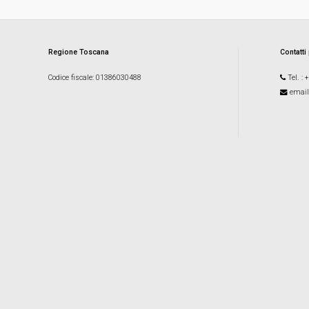
Regione Toscana
Contatti
Codice fiscale
: 01386030488
Tel.
: 
email