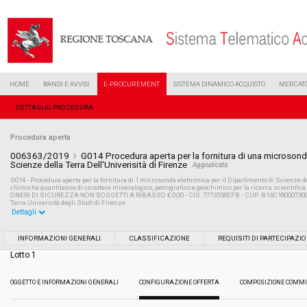
HOME
BANDI E AVVISI
E-PROCUREMENT
SISTEMA DINAMICO ACQUISTO
MERCATO
DETTAGLIO PROCEDURA
Procedura aperta
006363/2019
G014 Procedura aperta per la fornitura di una microsonda
Scienze della Terra Dell'Univerisità di Firenze
Aggiudicata
G014 - Procedura aperta per la fornitura di 1 microsonda elettronica per il Dipartimento di Scienze d
chimiche quantitative di carattere mineralogico, petrografico e geochimico per la ricerca scientif
ONERI DI SICUREZZA NON SOGGETTI A RIBASSO € 0,00 - CIG: 7773558EFB - CUP: B16C18000730001 
Terra Università degli Studi di FIrenze
Dettagli
Settore:
Ordinario
INFORMAZIONI GENERALI
CLASSIFICAZIONE
REQUISITI DI PARTECIPAZI
Lotto 1
Tipo di contratto:
Forniture
OGGETTO E INFORMAZIONI GENERALI
CONFIGURAZIONE OFFERTA
COMPOSIZIONE COMMI
Data pubblicazione:
18/04/2019 14:41