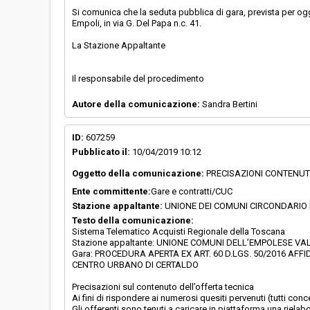
Si comunica che la seduta pubblica di gara, prevista per ogg
Empoli, in via G. Del Papa n.c. 41.
La Stazione Appaltante
Il responsabile del procedimento
Autore della comunicazione:
Sandra Bertini
ID:
607259
Pubblicato il:
10/04/2019 10:12
Oggetto della comunicazione:
PRECISAZIONI CONTENUT
Ente committente:
Gare e contratti/CUC
Stazione appaltante:
UNIONE DEI COMUNI CIRCONDARIO
Testo della comunicazione:
Sistema Telematico Acquisti Regionale della Toscana
Stazione appaltante: UNIONE COMUNI DELL’EMPOLESE VALD
Gara: PROCEDURA APERTA EX ART. 60 D.LGS. 50/2016 AFFI
CENTRO URBANO DI CERTALDO
Precisazioni sul contenuto dell’offerta tecnica
Ai fini di rispondere ai numerosi quesiti pervenuti (tutti con
Gli offerenti sono tenuti a caricare in piattaforma una rie