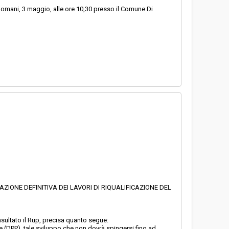
 domani, 3 maggio, alle ore 10,30 presso il Comune Di
AZIONE DEFINITIVA DEI LAVORI DI RIQUALIFICAZIONE DEL
onsultato il Rup, precisa quanto segue:
e (DPP), tale sviluppo che non dovrà spingersi fino ad