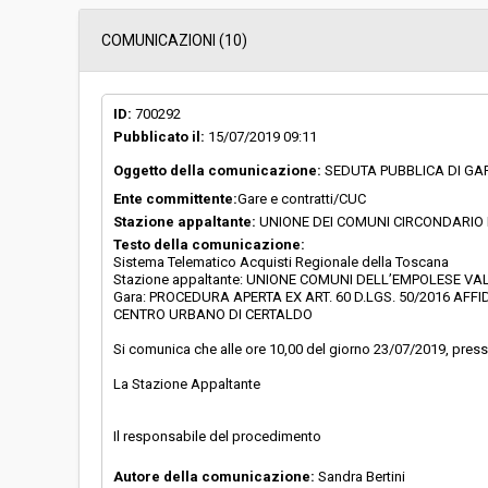
Data pubblicazione:
01/04/2019 12:14
COMUNICAZIONI (10)
Svolgimento:
Gara in busta chiu
ID:
700292
Pubblicato il:
15/07/2019 09:11
Responsabile attuale:
UNIONE COMUNI D
contratti/CUC
Oggetto della comunicazione:
SEDUTA PUBBLICA DI GA
Ente committente:
Gare e contratti/CUC
Stazione appaltante:
UNIONE DEI COMUNI CIRCONDARIO
Testo della comunicazione:
Sistema Telematico Acquisti Regionale della Toscana
Stazione appaltante: UNIONE COMUNI DELL’EMPOLESE VALD
Gara: PROCEDURA APERTA EX ART. 60 D.LGS. 50/2016 AFFI
CENTRO URBANO DI CERTALDO
Si comunica che alle ore 10,00 del giorno 23/07/2019, presso 
La Stazione Appaltante
Il responsabile del procedimento
Autore della comunicazione:
Sandra Bertini