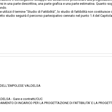
rsi in una parte descrittiva, una parte grafica e una parte estimativa. Quanto so
Bando.
tilizzi il termine “Studio di Fattibilità”, lo studio di fattibilità non costituisce
 detto studio seguirà il percorso partecipativo cennato nel punto 1.4 del Capitol
 DELL'EMPOLESE VALDELSA
ELSA - Gare e contratti/CUC
DAMENTO DI INCARICO PER LA PROGETTAZIONE DI FATTIBILITA' E LA PROGETT