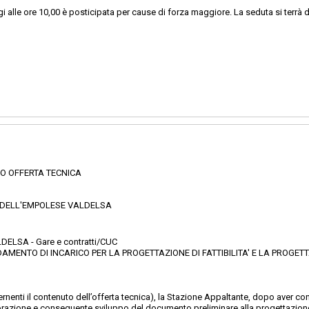
i alle ore 10,00 è posticipata per cause di forza maggiore. La seduta si terrà
O OFFERTA TECNICA
 DELL'EMPOLESE VALDELSA
ELSA - Gare e contratti/CUC
DAMENTO DI INCARICO PER LA PROGETTAZIONE DI FATTIBILITA' E LA PROGETT
cernenti il contenuto dell’offerta tecnica), la Stazione Appaltante, dopo aver c
laborazione e conseguente sviluppo del documento preliminare alla progettazion