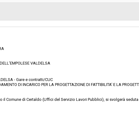
Scelta del contraente:
sa
Valore stimato della procedura:
ELL’EMPOLESE VALDELSA - Gare e
RA
 DELL'EMPOLESE VALDELSA
ELSA - Gare e contratti/CUC
DAMENTO DI INCARICO PER LA PROGETTAZIONE DI FATTIBILITA' E LA PROGETT
il Comune di Certaldo (Uffici del Servizio Lavori Pubblici), si svolgerà seduta