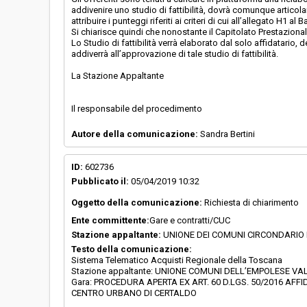
addivenire uno studio di fattibilità, dovrà comunque articola
attribuire i punteggi riferiti ai criteri di cui all’allegato H1 al 
Si chiarisce quindi che nonostante il Capitolato Prestazionale u
Lo Studio di fattibilità verrà elaborato dal solo affidatario,
addiverrà all’approvazione di tale studio di fattibilità.
La Stazione Appaltante
Il responsabile del procedimento
Autore della comunicazione:
Sandra Bertini
ID:
602736
Pubblicato il:
05/04/2019 10:32
Oggetto della comunicazione:
Richiesta di chiarimento
Ente committente:
Gare e contratti/CUC
Stazione appaltante:
UNIONE DEI COMUNI CIRCONDARIO
Testo della comunicazione:
Sistema Telematico Acquisti Regionale della Toscana
Stazione appaltante: UNIONE COMUNI DELL’EMPOLESE VALD
Gara: PROCEDURA APERTA EX ART. 60 D.LGS. 50/2016 AFFI
CENTRO URBANO DI CERTALDO