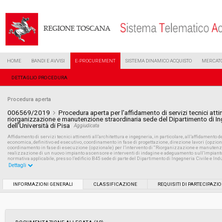
HOME
BANDI E AVVISI
E-PROCUREMENT
SISTEMA DINAMICO ACQUISTO
MERCATO
DETTAGLIO PROCEDURA
Procedura aperta
006569/2019
Procedura aperta per l'affidamento di servizi tecnici attine
riorganizzazione e manutenzione straordinaria sede del Dipartimento di Ing
dell'Università di Pisa
Aggiudicata
Affidamento di servizi tecnici attinenti all’architettura e ingegneria, in particolare, all’affidamento dell
economica, definitivo ed esecutivo, coordinamento in fase di progettazione, direzione lavori (opziona
coordinamento in fase di esecuzione (opzionale) per l’intervento di “Riorganizzazione e manutenzion
realizzazione di un nuovo impianto ascensore e interventi di indagine e adeguamento sull’impianto e
normativa applicabile, presso l’edificio B45 sede di parte del Dipartimento di Ingegneria Civile e Indu
Dettagli
Settore:
Ordinario
INFORMAZIONI GENERALI
CLASSIFICAZIONE
REQUISITI DI PARTECIPAZI
Tipo di contratto:
Servizi