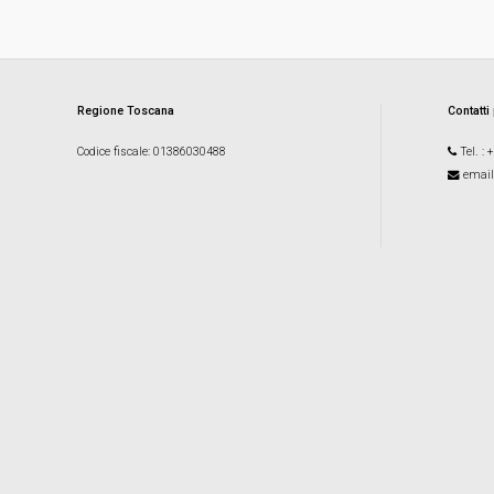
Regione Toscana
Contatti
Codice fiscale
: 01386030488
Tel.
: 
email