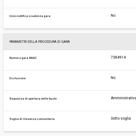
No
Invio notifica scadenza gara
PARAMETRI DELLA PROCEDURA DI GARA
7384914
Numero gara ANAC
No
Esclusione
Amministrativa
Sequenza di apertura delle buste
Sotto soglia
Soglia di rilevanza comunitaria