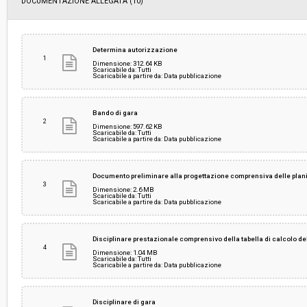
DOCUMENTAZIONE ALLEGATA (10)
Data pubblicazione:
03/04/2019 11:22
Svolgimento:
Gara in busta chiusa
Determina autorizzazione
1
Dimensione: 312.64 KB
Scaricabile da: Tutti
Scaricabile a partire da: Data pubblicazione
Responsabile attuale:
UNIVERSITÀ DI PISA - Servizio gare e degli acqui
Direzione gare contratti e logistica
Bando di gara
2
Dimensione: 597.62 KB
Scaricabile da: Tutti
Scaricabile a partire da: Data pubblicazione
Documento preliminare alla progettazione comprensiva delle plan
3
Dimensione: 2.6 MB
Scaricabile da: Tutti
Scaricabile a partire da: Data pubblicazione
Disciplinare prestazionale comprensivo della tabella di calcolo d
4
Dimensione: 1.04 MB
Scaricabile da: Tutti
Scaricabile a partire da: Data pubblicazione
Disciplinare di gara