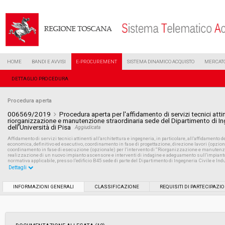
HOME
BANDI E AVVISI
E-PROCUREMENT
SISTEMA DINAMICO ACQUISTO
MERCATO
DETTAGLIO PROCEDURA
Procedura aperta
006569/2019
Procedura aperta per l'affidamento di servizi tecnici attine
riorganizzazione e manutenzione straordinaria sede del Dipartimento di Ing
dell'Università di Pisa
Aggiudicata
Affidamento di servizi tecnici attinenti all’architettura e ingegneria, in particolare, all’affidamento dell
economica, definitivo ed esecutivo, coordinamento in fase di progettazione, direzione lavori (opziona
coordinamento in fase di esecuzione (opzionale) per l’intervento di “Riorganizzazione e manutenzion
realizzazione di un nuovo impianto ascensore e interventi di indagine e adeguamento sull’impianto e
normativa applicabile, presso l’edificio B45 sede di parte del Dipartimento di Ingegneria Civile e Indu
Dettagli
Settore:
Ordinario
INFORMAZIONI GENERALI
CLASSIFICAZIONE
REQUISITI DI PARTECIPAZI
Tipo di contratto:
Servizi