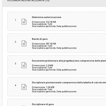
DOCUMENTAZIONE ALLEGATA (10)
Data pubblicazione:
03/04/2019 11:22
Svolgimento:
Gara in busta chiusa
Determina autorizzazione
1
Dimensione: 312.64 KB
Scaricabile da: Tutti
Scaricabile a partire da: Data pubblicazione
Responsabile attuale:
UNIVERSITÀ DI PISA - Servizio gare e degli acqui
Direzione gare contratti e logistica
Bando di gara
2
Dimensione: 597.62 KB
Scaricabile da: Tutti
Scaricabile a partire da: Data pubblicazione
Documento preliminare alla progettazione comprensiva delle plan
3
Dimensione: 2.6 MB
Scaricabile da: Tutti
Scaricabile a partire da: Data pubblicazione
Disciplinare prestazionale comprensivo della tabella di calcolo d
4
Dimensione: 1.04 MB
Scaricabile da: Tutti
Scaricabile a partire da: Data pubblicazione
Disciplinare di gara