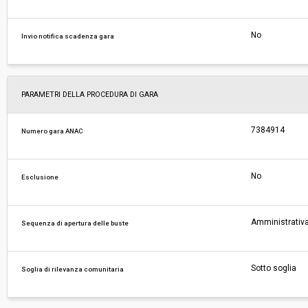
No
Invio notifica scadenza gara
PARAMETRI DELLA PROCEDURA DI GARA
7384914
Numero gara ANAC
No
Esclusione
Amministrativa
Sequenza di apertura delle buste
Sotto soglia
Soglia di rilevanza comunitaria