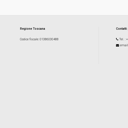
Regione Toscana
Contatti
Codice fiscale
: 01386030488
Tel.
: 
email