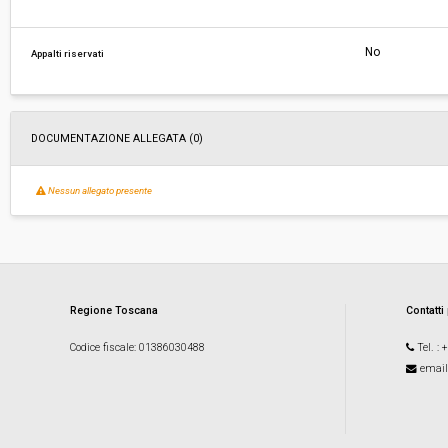
No
Appalti riservati
DOCUMENTAZIONE ALLEGATA (0)
Nessun allegato presente
Regione Toscana
Contatti
Codice fiscale
: 01386030488
Tel.
: 
email