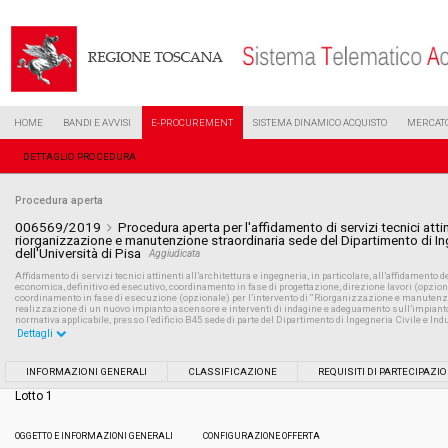
HOME
BANDI E AVVISI
E-PROCUREMENT
SISTEMA DINAMICO ACQUISTO
MERCATO
DETTAGLIO PROCEDURA
Procedura aperta
006569/2019
Procedura aperta per l'affidamento di servizi tecnici attine
riorganizzazione e manutenzione straordinaria sede del Dipartimento di Ing
dell'Università di Pisa
Aggiudicata
Affidamento di servizi tecnici attinenti all’architettura e ingegneria, in particolare, all’affidamento dell
economica, definitivo ed esecutivo, coordinamento in fase di progettazione, direzione lavori (opziona
coordinamento in fase di esecuzione (opzionale) per l’intervento di “Riorganizzazione e manutenzion
realizzazione di un nuovo impianto ascensore e interventi di indagine e adeguamento sull’impianto e
normativa applicabile, presso l’edificio B45 sede di parte del Dipartimento di Ingegneria Civile e Indu
Dettagli
Settore:
Ordinario
INFORMAZIONI GENERALI
CLASSIFICAZIONE
REQUISITI DI PARTECIPAZI
Lotto 1
Tipo di contratto:
Servizi
OGGETTO E INFORMAZIONI GENERALI
CONFIGURAZIONE OFFERTA