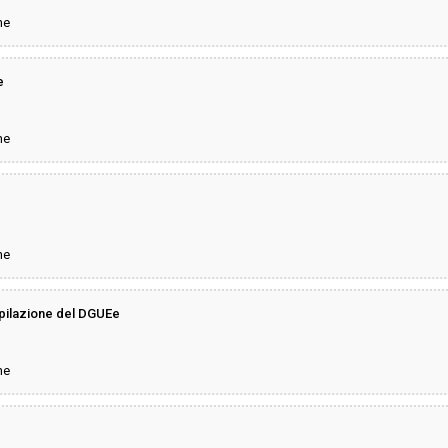
ne
e
ne
ne
pilazione del DGUEe
ne