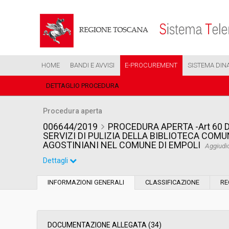
HOME
BANDI E AVVISI
E-PROCUREMENT
SISTEMA DIN
DETTAGLIO PROCEDURA
Procedura aperta
006644/2019
PROCEDURA APERTA -Art 60 D
SERVIZI DI PULIZIA DELLA BIBLIOTECA COM
AGOSTINIANI NEL COMUNE DI EMPOLI
Aggiudi
Dettagli
Settore:
Ordinario
INFORMAZIONI GENERALI
CLASSIFICAZIONE
RE
Tipo di contratto:
Servizi
Data pubblicazione:
01/04/2019 10:43
DOCUMENTAZIONE ALLEGATA (34)