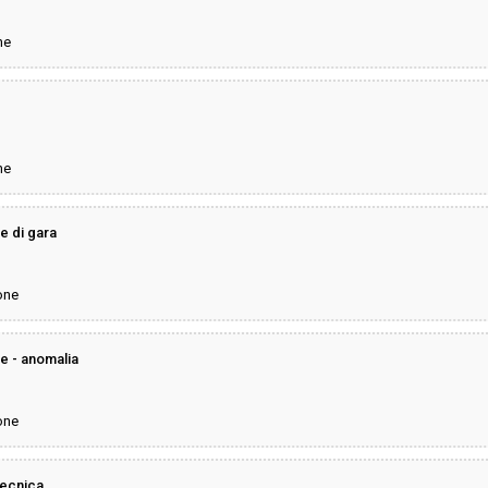
ne
ne
se di gara
one
e - anomalia
one
 tecnica