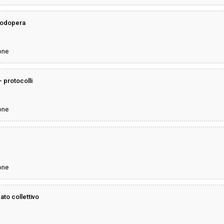
anodopera
one
- protocolli
one
one
ato collettivo