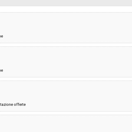
sa
Valore stimato della procedura:
ELL’EMPOLESE VALDELSA - Gare e
ne
ne
ntazione offerte