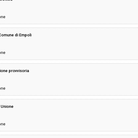
one
 Comune di Empoli
one
ione provvisoria
one
 Unione
one