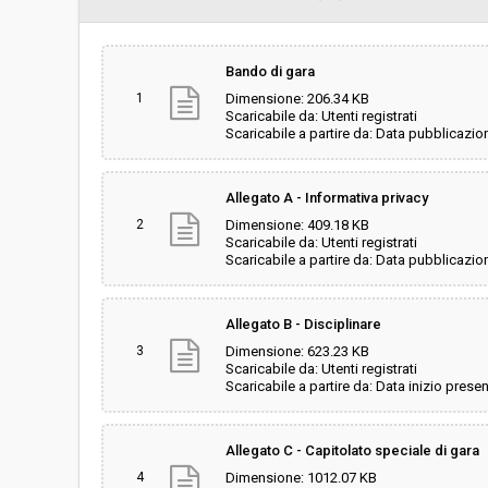
Svolgimento:
Gara in busta chiu
Bando di gara
1
Dimensione: 206.34 KB
Responsabile attuale:
UNIONE COMUNI D
Scaricabile da: Utenti registrati
contratti/CUC
Scaricabile a partire da: Data pubblicazio
Allegato A - Informativa privacy
2
Dimensione: 409.18 KB
Scaricabile da: Utenti registrati
Scaricabile a partire da: Data pubblicazio
Allegato B - Disciplinare
3
Dimensione: 623.23 KB
Scaricabile da: Utenti registrati
Scaricabile a partire da: Data inizio prese
Allegato C - Capitolato speciale di gara
4
Dimensione: 1012.07 KB