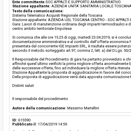
Ente committente:
SOC APPALTI E SUPPORTO AMMINISTRATIVO
Stazione appaltante:
AZIENDA UNITA' SANITARIA LOCALE TOSCAN
Testo della comunicazione:
Sistema Telematico Acquisti Regionale della Toscana
Stazione appaltante: AZIENDA USL TOSCANA CENTRO - SOC APPALT
Gara: Lavori di manutenzione ordinaria degli impianti termoidraulici e 
centro ambito territoriale Empolese
Si comunica che alle ore 15.25 di oggi, martedì 23.04.2019, si è conclu
documentazione amministrativa e al controllo dell'offerta economica h
presentata dal concorrente IGE Impianti SRL, è risultata essere potenz
secondo il metodo sorteggiato art.97, comma 2, lett. a) del D.Lgs. 50/
Il Responsabile del Procedimento di gara ha pertanto provveduto a chiud
affinché quest’ultimo verifichi la prima migliore offerta anormalmente 
delle successive offerte, fino ad individuare la migliore offerta ritenut
Stazione Appaltante la proposta di aggiudicazione in favore del concor
Della proposta di aggiudicazione verrà data apposita comunicazione t
Distinti saluti
Il responsabile del procedimento
Autore della comunicazione:
Massimo Martellini
ID:
615590
Pubblicato il:
17/04/2019 14:59