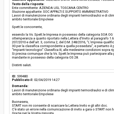
Testo della risposta:
Ente committente: AZIENDA USL TOSCANA CENTRO
Stazione appaltante: SOC APPALTI E SUPPORTO AMMINISTRATIVO
Lavori di manutenzione ordinaria degli impianti termoidraulici e di cl
ambito territoriale Empolese
Spett.le concorrente,
essendo la Vs. Spett.le Impresa in possesso della categoria SOA OG 11
ottemperanza a quanto riportato nella Lettera d'Invito al paragrafo 1.6: 
207/2010 e dell’art. 3, comma 2, del D.M. 248/2016, “L’impresa qualifi
30 per la classifica corrispondente a quella posseduta”, e pertanto è
“Impianti tecnologici” Classifica III, alle medesime condizioni sopra ri
Si precisa comunque che la Vs. Spett.le Impresa può partecipare alla 
mandante in possesso della categoria OS 28.
Distinti saluti.
ID:
599480
Pubblicato il:
02/04/2019 14:27
Domanda:
Lavori di manutenzione ordinaria degli impianti termoidraulici e di cl
ambito territoriale Empolese
Buonasera,
START non mi consente di scaricare la Lettera Invito e gli altri doc.
C'è stato un errore nella comunicazione di invito a gara o START non ha
Grazie per la Vostra risposta.