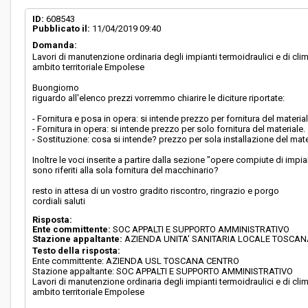
ID:
608543
Pubblicato il:
11/04/2019 09:40
Domanda:
Lavori di manutenzione ordinaria degli impianti termoidraulici e di cl
ambito territoriale Empolese
Buongiorno
riguardo all'elenco prezzi vorremmo chiarire le diciture riportate:
- Fornitura e posa in opera: si intende prezzo per fornitura del materia
- Fornitura in opera: si intende prezzo per solo fornitura del materiale.
- Sostituzione: cosa si intende? prezzo per sola installazione del mate
Inoltre le voci inserite a partire dalla sezione "opere compiute di impi
sono riferiti alla sola fornitura del macchinario?
resto in attesa di un vostro gradito riscontro, ringrazio e porgo
cordiali saluti
Risposta:
Ente committente:
SOC APPALTI E SUPPORTO AMMINISTRATIVO
Stazione appaltante:
AZIENDA UNITA' SANITARIA LOCALE TOSCA
Testo della risposta:
Ente committente: AZIENDA USL TOSCANA CENTRO
Stazione appaltante: SOC APPALTI E SUPPORTO AMMINISTRATIVO
Lavori di manutenzione ordinaria degli impianti termoidraulici e di cl
ambito territoriale Empolese