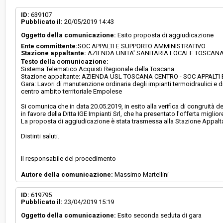
Svolgimento:
Gara in busta chiusa
ID:
639107
Pubblicato il:
20/05/2019 14:43
Oggetto della comunicazione:
Esito proposta di aggiudicazione
Responsabile attuale:
AZIENDA USL TOSCANA CENTRO - SOC APPALT
Ente committente:
SOC APPALTI E SUPPORTO AMMINISTRATIVO
SUPPORTO AMMINISTRATIVO
Stazione appaltante:
AZIENDA UNITA' SANITARIA LOCALE TOSCAN
Testo della comunicazione:
Sistema Telematico Acquisti Regionale della Toscana
Stazione appaltante: AZIENDA USL TOSCANA CENTRO - SOC APPALT
Gara: Lavori di manutenzione ordinaria degli impianti termoidraulici e 
centro ambito territoriale Empolese
Si comunica che in data 20.05.2019, in esito alla verifica di congruità
in favore della Ditta IGE Impianti Srl, che ha presentato l'offerta migli
La proposta di aggiudicazione è stata trasmessa alla Stazione Appalt
Distinti saluti.
Il responsabile del procedimento
Autore della comunicazione:
Massimo Martellini
ID:
619795
Pubblicato il:
23/04/2019 15:19
Oggetto della comunicazione:
Esito seconda seduta di gara