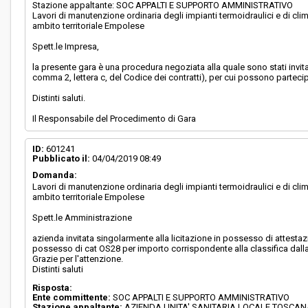
Stazione appaltante: SOC APPALTI E SUPPORTO AMMINISTRATIVO
Lavori di manutenzione ordinaria degli impianti termoidraulici e di cl
ambito territoriale Empolese
Spett.le Impresa,
la presente gara è una procedura negoziata alla quale sono stati invita
comma 2, lettera c, del Codice dei contratti), per cui possono partecipa
Distinti saluti.
Il Responsabile del Procedimento di Gara
ID:
601241
Pubblicato il:
04/04/2019 08:49
Domanda:
Lavori di manutenzione ordinaria degli impianti termoidraulici e di cl
ambito territoriale Empolese
Spett.le Amministrazione
azienda invitata singolarmente alla licitazione in possesso di attest
possesso di cat OS28 per importo corrispondente alla classifica dalla 
Grazie per l'attenzione.
Distinti saluti
Risposta:
Ente committente:
SOC APPALTI E SUPPORTO AMMINISTRATIVO
Stazione appaltante:
AZIENDA UNITA' SANITARIA LOCALE TOSCA