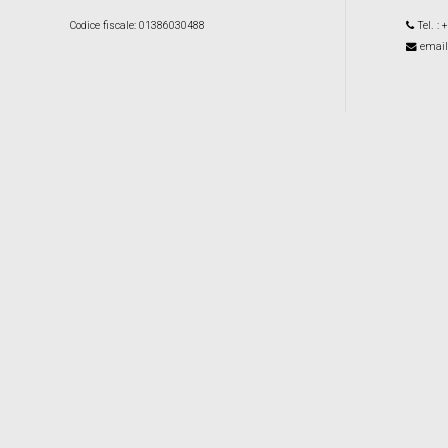
Codice fiscale
: 01386030488
Tel.
: 
email