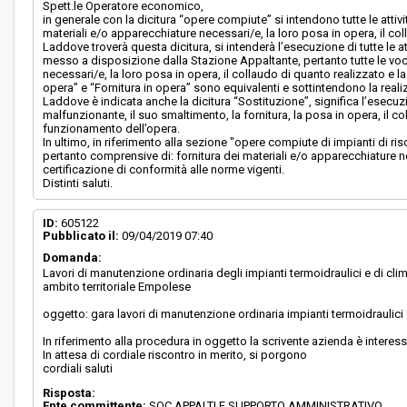
Spett.le Operatore economico,
in generale con la dicitura “opere compiute” si intendono tutte le atti
materiali e/o apparecchiature necessari/e, la loro posa in opera, il col
Laddove troverà questa dicitura, si intenderà l’esecuzione di tutte le att
messo a disposizione dalla Stazione Appaltante, pertanto tutte le voci 
necessari/e, la loro posa in opera, il collaudo di quanto realizzato e la
opera” e “Fornitura in opera” sono equivalenti e sottintendono la real
Laddove è indicata anche la dicitura “Sostituzione”, significa l’ese
malfunzionante, il suo smaltimento, la fornitura, la posa in opera, il c
funzionamento dell’opera.
In ultimo, in riferimento alla sezione "opere compiute di impianti di ri
pertanto comprensive di: fornitura dei materiali e/o apparecchiature ne
certificazione di conformità alle norme vigenti.
Distinti saluti.
ID:
605122
Pubblicato il:
09/04/2019 07:40
Domanda:
Lavori di manutenzione ordinaria degli impianti termoidraulici e di cl
ambito territoriale Empolese
oggetto: gara lavori di manutenzione ordinaria impianti termoidraulic
In riferimento alla procedura in oggetto la scrivente azienda è interessa
In attesa di cordiale riscontro in merito, si porgono
cordiali saluti
Risposta:
Ente committente:
SOC APPALTI E SUPPORTO AMMINISTRATIVO