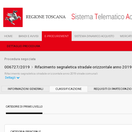
HOME
BANDI E AVVISI
E-PROCUREMENT
SISTEMA DINAMICO ACQUISTO
MERCATO
DETTAGLIO PROCEDURA
Procedura negoziata
006727/2019
Rifacimento segnaletica stradale orizzontale anno 2019
Rifacimento segnaletica stradale orizzontale anno 2019 strade comunali
Dettagli
Settore:
Ordinario
INFORMAZIONI GENERALI
CLASSIFICAZIONE
REQUISITI DI PARTECIPAZI
Tipo di contratto:
Servizi
CATEGORIE DI PRIMO LIVELLO
Data pubblicazione:
02/04/2019 10:24
Svolgimento:
Gara in busta chiusa
CATEGORIA PRINCIPALE