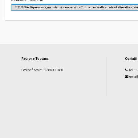
50230000-6. Riparazione, manutenzione e servizi affini connessi alle strade ed altre attrezzat
Responsabile attuale:
COMUNE DI AGLIANA - Lavori pubblici e manute
Regione Toscana
Contatti
Codice fiscale
: 01386030488
Tel.
: 
email