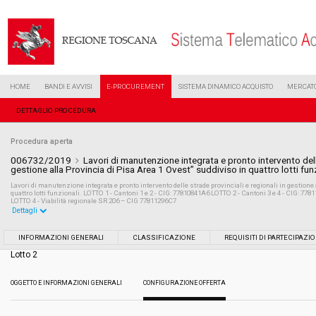
HOME
BANDI E AVVISI
E-PROCUREMENT
SISTEMA DINAMICO ACQUISTO
MERCATO
DETTAGLIO PROCEDURA
Procedura aperta
006732/2019
Lavori di manutenzione integrata e pronto intervento delle
gestione alla Provincia di Pisa Area 1 Ovest” suddiviso in quattro lotti funz
Lavori di manutenzione integrata e pronto intervento delle strade provinciali e regionali in gestione
quattro lotti funzionali. LOTTO 1 - Cantoni 1 e 2 - CIG: 77810841A6 LOTTO 2 - Cantoni 3 e 4 - CIG: 77
LOTTO 4 - Viabilità regionale SR 206 – CIG 77811296C7
Dettagli
Settore:
Ordinario
INFORMAZIONI GENERALI
CLASSIFICAZIONE
REQUISITI DI PARTECIPAZI
Lotto 2
Tipo di contratto:
Lavori
OGGETTO E INFORMAZIONI GENERALI
CONFIGURAZIONE OFFERTA
Data pubblicazione:
03/04/2019 12:14