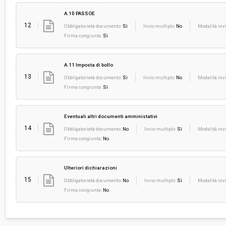
A.10 PASSOE
12
Obbligatorietà documento:
Sì
Invio multiplo:
No
Modalità invi
Firma congiunta:
Sì
A.11 Imposta di bollo
13
Obbligatorietà documento:
Sì
Invio multiplo:
No
Modalità invi
Firma congiunta:
Sì
Eventuali altri documenti amministativi
14
Obbligatorietà documento:
No
Invio multiplo:
Sì
Modalità invi
Firma congiunta:
No
Ulteriori dichiarazioni
15
Obbligatorietà documento:
No
Invio multiplo:
Sì
Modalità invi
Firma congiunta:
No