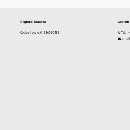
Regione Toscana
Contatti
Codice fiscale
: 01386030488
Tel.
: 
email