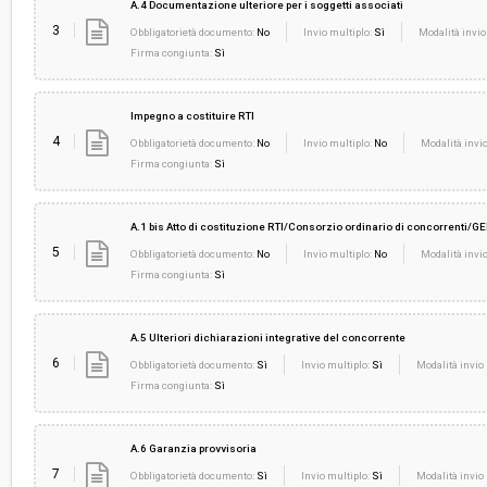
A.4 Documentazione ulteriore per i soggetti associati
3
Obbligatorietà documento:
No
Invio multiplo:
Sì
Modalità invio
Firma congiunta:
Sì
Impegno a costituire RTI
4
Obbligatorietà documento:
No
Invio multiplo:
No
Modalità invio
Firma congiunta:
Sì
A.1 bis Atto di costituzione RTI/Consorzio ordinario di concorrenti/GE
5
Obbligatorietà documento:
No
Invio multiplo:
No
Modalità invio
Firma congiunta:
Sì
A.5 Ulteriori dichiarazioni integrative del concorrente
6
Obbligatorietà documento:
Sì
Invio multiplo:
Sì
Modalità invio 
Firma congiunta:
Sì
A.6 Garanzia provvisoria
7
Obbligatorietà documento:
Sì
Invio multiplo:
Sì
Modalità invio 