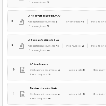
Firma congiunta:
Sì
A.7 Ricevuta contributo ANAC
8
Obbligatorietà documento:
Sì
Invio multiplo:
No
Modalità invio
Firma congiunta:
Sì
A.8 Copia attestazione SOA
9
Obbligatorietà documento:
No
Invio multiplo:
Sì
Modalità invio
Firma congiunta:
No
A.9 Avvalimento
10
Obbligatorietà documento:
No
Invio multiplo:
Sì
Modalità invi
Firma congiunta:
Sì
Dichiarazione Ausiliaria
11
Obbligatorietà documento:
No
Invio multiplo:
Sì
Modalità invi
Firma congiunta:
No