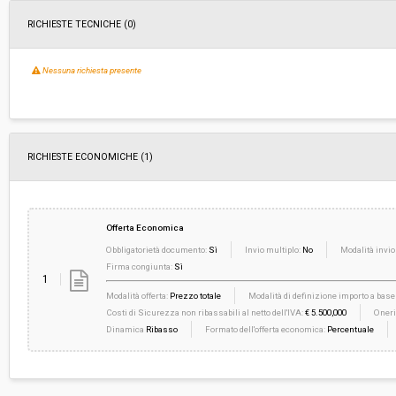
RICHIESTE TECNICHE
(0)
Nessuna richiesta presente
RICHIESTE ECONOMICHE
(1)
Offerta Economica
Obbligatorietà documento:
Sì
Invio multiplo:
No
Modalità invio
Firma congiunta:
Sì
1
Modalità offerta:
Prezzo totale
Modalità di definizione importo a base 
Costi di Sicurezza non ribassabili al netto dell'IVA:
€ 5.500,000
Oneri
Dinamica
Ribasso
Formato dell'offerta economica:
Percentuale