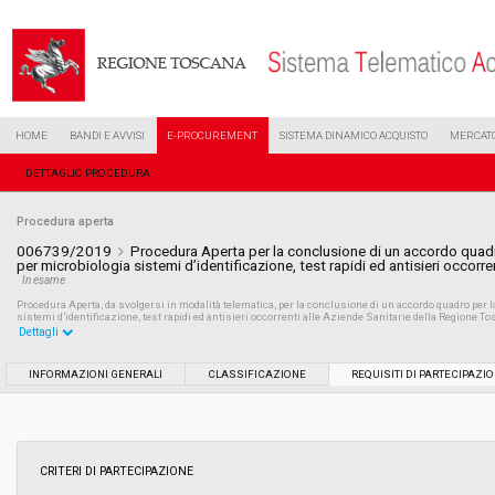
HOME
BANDI E AVVISI
E-PROCUREMENT
SISTEMA DINAMICO ACQUISTO
MERCATO
DETTAGLIO PROCEDURA
Procedura aperta
006739/2019
Procedura Aperta per la conclusione di un accordo quadro
per microbiologia sistemi d’identificazione, test rapidi ed antisieri occor
In esame
Procedura Aperta, da svolgersi in modalità telematica, per la conclusione di un accordo quadro per l
sistemi d’identificazione, test rapidi ed antisieri occorrenti alle Aziende Sanitarie della Regione To
Dettagli
Settore:
Ordinario
INFORMAZIONI GENERALI
CLASSIFICAZIONE
REQUISITI DI PARTECIPAZI
Tipo di contratto:
Forniture
Data pubblicazione:
02/04/2019 17:14
CRITERI DI PARTECIPAZIONE