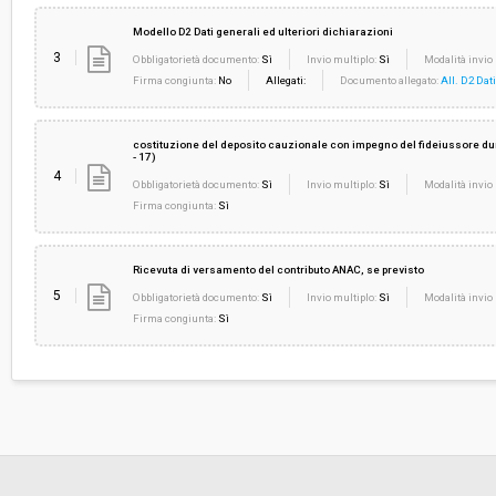
Modello D2 Dati generali ed ulteriori dichiarazioni
3
Obbligatorietà documento:
Sì
Invio multiplo:
Sì
Modalità invio 
Firma congiunta:
No
Allegati:
Documento allegato:
All. D2 Dati
costituzione del deposito cauzionale con impegno del fideiussore durata d
- 17)
4
Obbligatorietà documento:
Sì
Invio multiplo:
Sì
Modalità invio 
Firma congiunta:
Sì
Ricevuta di versamento del contributo ANAC, se previsto
5
Obbligatorietà documento:
Sì
Invio multiplo:
Sì
Modalità invio 
Firma congiunta:
Sì