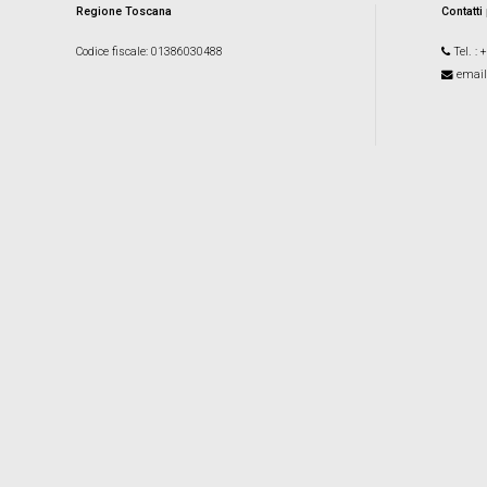
Regione Toscana
Contatti
Codice fiscale
: 01386030488
Tel.
: 
email