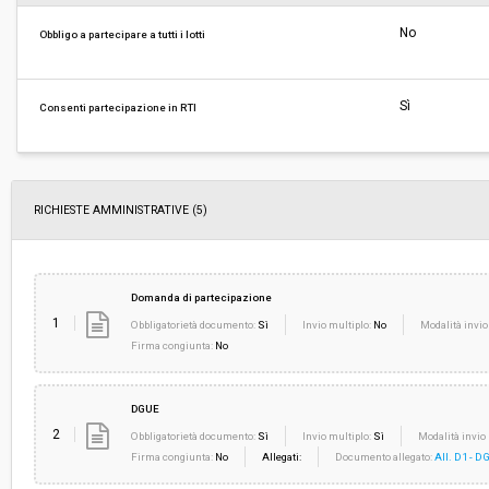
Svolgimento:
Gara in busta chiusa
No
Obbligo a partecipare a tutti i lotti
Responsabile attuale:
ESTAR - ENTE DI SUPPORTO TECNICO AMMINI
REGIONALE - UOC FARMACI E DIAGNOSTICI
Sì
Consenti partecipazione in RTI
RICHIESTE AMMINISTRATIVE
(5)
Domanda di partecipazione
1
Obbligatorietà documento:
Sì
Invio multiplo:
No
Modalità invio
Firma congiunta:
No
DGUE
2
Obbligatorietà documento:
Sì
Invio multiplo:
Sì
Modalità invio 
Firma congiunta:
No
Allegati:
Documento allegato:
All. D1 - 