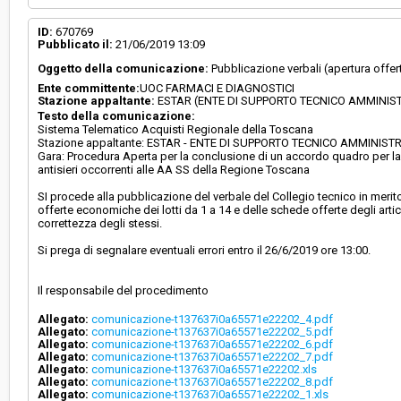
ID:
670769
Pubblicato il:
21/06/2019 13:09
Oggetto della comunicazione:
Pubblicazione verbali (apertura offert
Ente committente:
UOC FARMACI E DIAGNOSTICI
Stazione appaltante:
ESTAR (ENTE DI SUPPORTO TECNICO AMMINIS
Testo della comunicazione:
Sistema Telematico Acquisti Regionale della Toscana
Stazione appaltante: ESTAR - ENTE DI SUPPORTO TECNICO AMMINIS
Gara: Procedura Aperta per la conclusione di un accordo quadro per la F
antisieri occorrenti alle AA SS della Regione Toscana
SI procede alla pubblicazione del verbale del Collegio tecnico in merito
offerte economiche dei lotti da 1 a 14 e delle schede offerte degli articol
correttezza degli stessi.
Si prega di segnalare eventuali errori entro il 26/6/2019 ore 13:00.
Il responsabile del procedimento
Allegato:
comunicazione-t137637i0a65571e22202_4.pdf
Allegato:
comunicazione-t137637i0a65571e22202_5.pdf
Allegato:
comunicazione-t137637i0a65571e22202_6.pdf
Allegato:
comunicazione-t137637i0a65571e22202_7.pdf
Allegato:
comunicazione-t137637i0a65571e22202.xls
Allegato:
comunicazione-t137637i0a65571e22202_8.pdf
Allegato:
comunicazione-t137637i0a65571e22202_1.xls