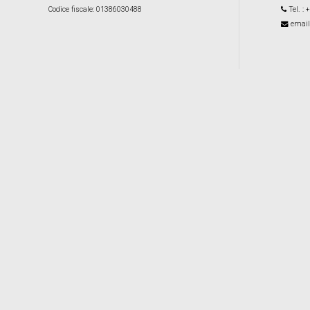
Codice fiscale
: 01386030488
Tel.
: 
email