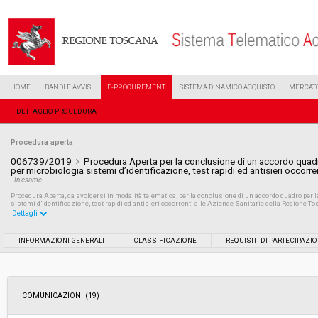
HOME
BANDI E AVVISI
E-PROCUREMENT
SISTEMA DINAMICO ACQUISTO
MERCATO
DETTAGLIO PROCEDURA
Procedura aperta
006739/2019
Procedura Aperta per la conclusione di un accordo quadro
per microbiologia sistemi d’identificazione, test rapidi ed antisieri occor
In esame
Procedura Aperta, da svolgersi in modalità telematica, per la conclusione di un accordo quadro per l
sistemi d’identificazione, test rapidi ed antisieri occorrenti alle Aziende Sanitarie della Regione To
Dettagli
Settore:
Ordinario
INFORMAZIONI GENERALI
CLASSIFICAZIONE
REQUISITI DI PARTECIPAZI
Tipo di contratto:
Forniture
COMUNICAZIONI (19)
Data pubblicazione:
02/04/2019 17:14