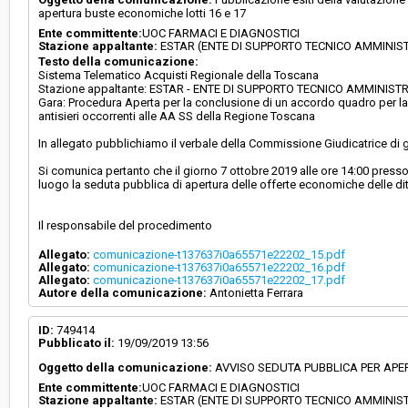
apertura buste economiche lotti 16 e 17
Ente committente:
UOC FARMACI E DIAGNOSTICI
Stazione appaltante:
ESTAR (ENTE DI SUPPORTO TECNICO AMMINIS
Testo della comunicazione:
Sistema Telematico Acquisti Regionale della Toscana
Stazione appaltante: ESTAR - ENTE DI SUPPORTO TECNICO AMMINIS
Gara: Procedura Aperta per la conclusione di un accordo quadro per la F
antisieri occorrenti alle AA SS della Regione Toscana
In allegato pubblichiamo il verbale della Commissione Giudicatrice di gar
Si comunica pertanto che il giorno 7 ottobre 2019 alle ore 14:00 presso 
luogo la seduta pubblica di apertura delle offerte economiche delle d
Il responsabile del procedimento
Allegato:
comunicazione-t137637i0a65571e22202_15.pdf
Allegato:
comunicazione-t137637i0a65571e22202_16.pdf
Allegato:
comunicazione-t137637i0a65571e22202_17.pdf
Autore della comunicazione:
Antonietta Ferrara
ID:
749414
Pubblicato il:
19/09/2019 13:56
Oggetto della comunicazione:
AVVISO SEDUTA PUBBLICA PER APER
Ente committente:
UOC FARMACI E DIAGNOSTICI
Stazione appaltante:
ESTAR (ENTE DI SUPPORTO TECNICO AMMINIS