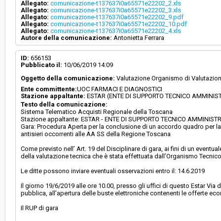
Allegato:
comunicazione-t137637i0a65571e22202_2.xls
Allegato:
comunicazione-t137637i0a65571e22202_3.xls
Allegato:
comunicazione-t137637i0a65571e22202_9.pdf
Allegato:
comunicazione-t137637i0a65571e22202_10.pdf
Allegato:
comunicazione-t137637i0a65571e22202_4.xls
Autore della comunicazione:
Antonietta Ferrara
ID:
656153
Pubblicato il:
10/06/2019 14:09
Oggetto della comunicazione:
Valutazione Organismo di Valutazione o
Ente committente:
UOC FARMACI E DIAGNOSTICI
Stazione appaltante:
ESTAR (ENTE DI SUPPORTO TECNICO AMMINIS
Testo della comunicazione:
Sistema Telematico Acquisti Regionale della Toscana
Stazione appaltante: ESTAR - ENTE DI SUPPORTO TECNICO AMMINIS
Gara: Procedura Aperta per la conclusione di un accordo quadro per la F
antisieri occorrenti alle AA SS della Regione Toscana
Come previsto nell’ Art. 19 del Disciplinare di gara, ai fini di un eventu
della valutazione tecnica che è stata effettuata dall’Organismo Tecnico di
Le ditte possono inviare eventuali osservazioni entro il: 14.6.2019
Il giorno 19/6/2019 alle ore 10.00, presso gli uffici di questo Estar Vi
pubblica, all’apertura delle buste elettroniche contenenti le offerte 
Il RUP di gara