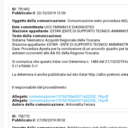
Svolgimento:
Gara in busta chiusa
ID:
791432
Pubblicato il:
22/10/2019 12:09
Oggetto della comunicazione:
Comunicazione esito procedura 662/2
Responsabile attuale:
ESTAR - ENTE DI SUPPORTO TECNICO AMMINI
Ente committente:
UOC FARMACI E DIAGNOSTICI
REGIONALE - UOC FARMACI E DIAGNOSTICI
Stazione appaltante:
ESTAR (ENTE DI SUPPORTO TECNICO AMMINIS
Testo della comunicazione:
Sistema Telematico Acquisti Regionale della Toscana
Stazione appaltante: ESTAR - ENTE DI SUPPORTO TECNICO AMMINIS
Gara: Procedura Aperta per la conclusione di un accordo quadro per la F
antisieri occorrenti alle AA SS della Regione Toscana
Si comunica che questo Estar con Determina n. 1484 del 21/10/2019 ha af
S.r.l e Relab S.r.l.
La determina è anche pubblicata sul sito Estar http://albo-pretorio.est
Il responsabile del procedimento
Allegato:
comunicazione-t137637i0a65571e22202_18.pdf
Allegato:
comunicazione-t137637i0a65571e22202_19.pdf
Autore della comunicazione:
Antonietta Ferrara
ID:
756772
Pubblicato il:
27/09/2019 09:52
Oggetto della comunicazione:
Pubblicazione esiti della valutazione