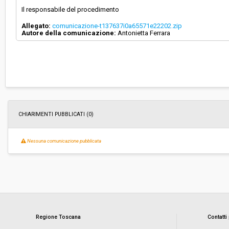
Il responsabile del procedimento
Allegato:
comunicazione-t137637i0a65571e22202.zip
Autore della comunicazione:
Antonietta Ferrara
CHIARIMENTI PUBBLICATI (0)
Nessuna comunicazione pubblicata
Regione Toscana
Contatti