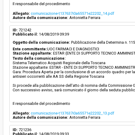
Il responsabile del procedimento
Allegato:
comunicazione-t137637i0a65571e22202_14.pdf
Autore della comunicazione:
Antonietta Ferrara
ID:
721242
Pubblicato il:
14/08/2019 09:39
Oggetto della comunicazione:
Pubblicazione della Determina n. 115
Ente committente:
UOC FARMACI E DIAGNOSTICI
Stazione appaltante:
ESTAR (ENTE DI SUPPORTO TECNICO AMMINIS
Testo della comunicazione:
Sistema Telematico Acquisti Regionale della Toscana
Stazione appaltante: ESTAR - ENTE DI SUPPORTO TECNICO AMMINIS
Gara: Procedura Aperta per la conclusione di un accordo quadro per la F
antisieri occorrenti alle AA SS della Regione Toscana
Si procede alla pubblicazione dell'atto di nomina della Commissione Giud
Con successivo avviso, sarà comunicato il giorno della seduta pubblica
Il responsabile del procedimento
Allegato:
comunicazione-t137637i0a65571e22202_13.pdf
Autore della comunicazione:
Antonietta Ferrara
ID:
721236
Pubblicato il:
14/08/2019 09:33