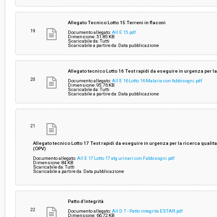
Allegato Tecnico Lotto 15 Terreni in flaconi
19
Documento allegato:
All E 15.pdf
Dimensione: 51.85 KB
Scaricabile da: Tutti
Scaricabile a partire da: Data pubblicazione
Allegato tecnico Lotto 16 Test rapidi da eseguire in urgenza per la
20
Documento allegato:
All E 16 Lotto 16 Malaria con fabbisogni.pdf
Dimensione: 95.76 KB
Scaricabile da: Tutti
Scaricabile a partire da: Data pubblicazione
21
Allegato tecnico Lotto 17 Test rapidi da eseguire in urgenza per la ricerca qu
(OPV)
Documento allegato:
All E 17 Lotto 17 atg urinari con Fabbisogni.pdf
Dimensione: 84 KB
Scaricabile da: Tutti
Scaricabile a partire da: Data pubblicazione
Patto d'integrità
22
Documento allegato:
All D 7 - Patto integrita ESTAR.pdf
Dimensione: 66.72 KB