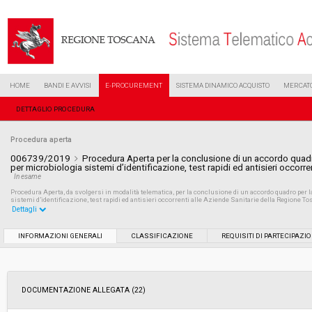
HOME
BANDI E AVVISI
E-PROCUREMENT
SISTEMA DINAMICO ACQUISTO
MERCATO
DETTAGLIO PROCEDURA
Procedura aperta
006739/2019
Procedura Aperta per la conclusione di un accordo quadro
per microbiologia sistemi d’identificazione, test rapidi ed antisieri occor
In esame
Procedura Aperta, da svolgersi in modalità telematica, per la conclusione di un accordo quadro per l
sistemi d’identificazione, test rapidi ed antisieri occorrenti alle Aziende Sanitarie della Regione To
Dettagli
Settore:
Ordinario
INFORMAZIONI GENERALI
CLASSIFICAZIONE
REQUISITI DI PARTECIPAZI
Tipo di contratto:
Forniture
DOCUMENTAZIONE ALLEGATA (22)
Data pubblicazione:
02/04/2019 17:14