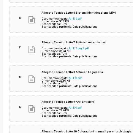
Allegato Tecnico Lotto 6 Sistemi identificazione MPN
10
Documento allegato:
All E 6.pdf
Dimensione: 30.2 KB
Scaricabile da: Tutti
Scaricabile a partire da: Data pubblicazione
Allegato Tecnico Lotto 7 Antisieri enterobatteri
11
Documento allegato:
All E 7 pag 2.pdf
Dimensione: 35.34 KB
Scaricabile da: Tutti
Scaricabile a partire da: Data pubblicazione
Allegato Tecnico Lotto 8 Antisieri Legionella
12
Documento allegato:
All E 8.pdf
Dimensione: 26.89 KB
Scaricabile da: Tutti
Scaricabile a partire da: Data pubblicazione
Allegato Tecnico Lotto 9 Altri antisieri
13
Documento allegato:
All E 9.pdf
Dimensione: 27.6 KB
Scaricabile da: Tutti
Scaricabile a partire da: Data pubblicazione
Allegato Tecnico Lotto 10 Colorazioni manuali per microbiologia