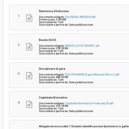
Svolgimento:
Gara in busta chiusa
Determina d'Indizione
1
Documento allegato:
Det 439 del 29032019.pdf
Dimensione: 3.59 MB
Scaricabile da: Tutti
Responsabile attuale:
ESTAR - ENTE DI SUPPORTO TECNICO AMMINI
Scaricabile a partire da: Data pubblicazione
REGIONALE - UOC FARMACI E DIAGNOSTICI
Bando GUCE
2
Documento allegato:
BANDO GUCE INVIATO.pdf
Dimensione: 278.29 KB
Scaricabile da: Tutti
Scaricabile a partire da: Data pubblicazione
Disciplinare di gara
3
Documento allegato:
DISCIPLINARE di gara Manuali Micro 2.pdf
Dimensione: 408.03 KB
Scaricabile da: Tutti
Scaricabile a partire da: Data pubblicazione
Capitolato Normativo
4
Documento allegato:
Capitolato Normativo Finale pag 29.pdf
Dimensione: 376.18 KB
Scaricabile da: Tutti
Scaricabile a partire da: Data pubblicazione
Allegato tecnico Lotto 1 Sistemi identificazione biochimici in galle