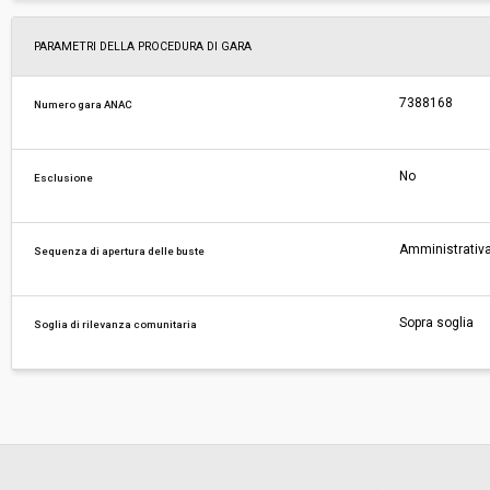
PARAMETRI DELLA PROCEDURA DI GARA
7388168
Numero gara ANAC
No
Esclusione
Amministrativa
Sequenza di apertura delle buste
Sopra soglia
Soglia di rilevanza comunitaria