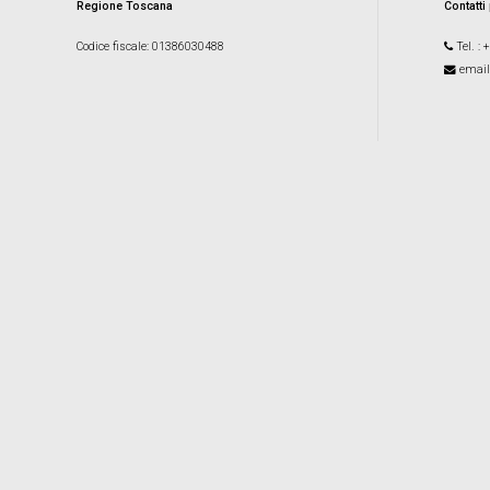
Regione Toscana
Contatti
Codice fiscale
: 01386030488
Tel.
: 
email