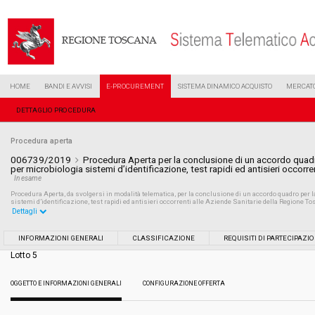
HOME
BANDI E AVVISI
E-PROCUREMENT
SISTEMA DINAMICO ACQUISTO
MERCATO
DETTAGLIO PROCEDURA
Procedura aperta
006739/2019
Procedura Aperta per la conclusione di un accordo quadro
per microbiologia sistemi d’identificazione, test rapidi ed antisieri occor
In esame
Procedura Aperta, da svolgersi in modalità telematica, per la conclusione di un accordo quadro per l
sistemi d’identificazione, test rapidi ed antisieri occorrenti alle Aziende Sanitarie della Regione To
Dettagli
Settore:
Ordinario
INFORMAZIONI GENERALI
CLASSIFICAZIONE
REQUISITI DI PARTECIPAZI
Lotto 5
Tipo di contratto:
Forniture
OGGETTO E INFORMAZIONI GENERALI
CONFIGURAZIONE OFFERTA
Data pubblicazione:
02/04/2019 17:14