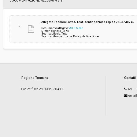
DOCUMENTAZIONE ALLEGATA (1)
Allegato Tecnico Lotto 5 Test identificazione rapida 7853740745
1
Documento allegato:
All E 5.pdf
Dimensione: 31.2 KB
Scaricabile da: Tutti
Scaricabile a partire da: Data pubblicazione
Regione Toscana
Contatti
Codice fiscale
: 01386030488
Tel.
: 
email