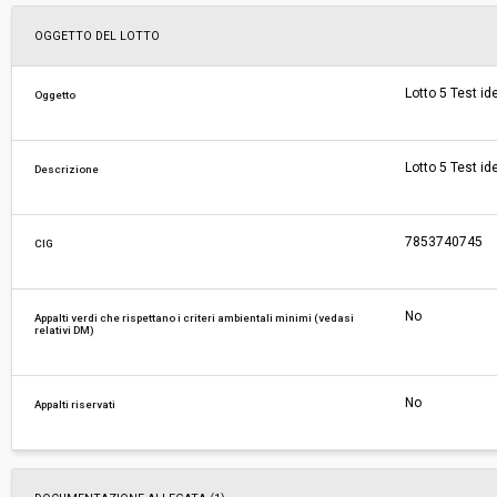
Svolgimento:
Gara in busta chiusa
OGGETTO DEL LOTTO
Responsabile attuale:
ESTAR - ENTE DI SUPPORTO TECNICO AMMINI
Lotto 5 Test i
Oggetto
REGIONALE - UOC FARMACI E DIAGNOSTICI
Lotto 5 Test i
Descrizione
7853740745
CIG
No
Appalti verdi che rispettano i criteri ambientali minimi (vedasi
relativi DM)
No
Appalti riservati