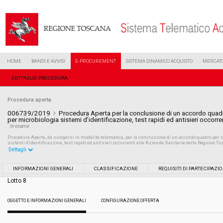
HOME
BANDI E AVVISI
E-PROCUREMENT
SISTEMA DINAMICO ACQUISTO
MERCATO
DETTAGLIO PROCEDURA
Procedura aperta
006739/2019
Procedura Aperta per la conclusione di un accordo quadro
per microbiologia sistemi d’identificazione, test rapidi ed antisieri occor
In esame
Procedura Aperta, da svolgersi in modalità telematica, per la conclusione di un accordo quadro per l
sistemi d’identificazione, test rapidi ed antisieri occorrenti alle Aziende Sanitarie della Regione To
Dettagli
Settore:
Ordinario
INFORMAZIONI GENERALI
CLASSIFICAZIONE
REQUISITI DI PARTECIPAZI
Lotto 8
Tipo di contratto:
Forniture
OGGETTO E INFORMAZIONI GENERALI
CONFIGURAZIONE OFFERTA
Data pubblicazione:
02/04/2019 17:14