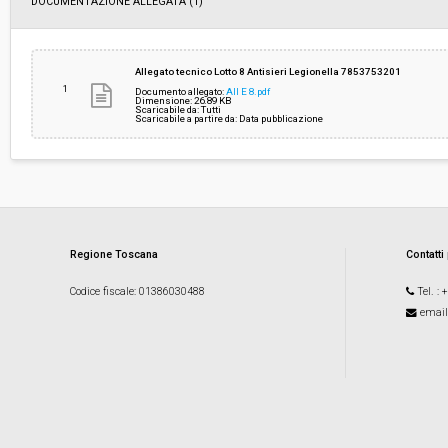
DOCUMENTAZIONE ALLEGATA (1)
Allegato tecnico Lotto 8 Antisieri Legionella 7853753201
1
Documento allegato:
All E 8.pdf
Dimensione: 26.89 KB
Scaricabile da: Tutti
Scaricabile a partire da: Data pubblicazione
Regione Toscana
Contatti
Codice fiscale
: 01386030488
Tel.
: 
email