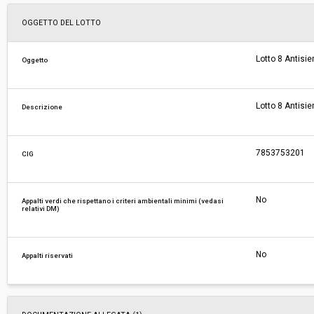
Svolgimento:
Gara in busta chiusa
OGGETTO DEL LOTTO
Responsabile attuale:
ESTAR - ENTE DI SUPPORTO TECNICO AMMINI
Lotto 8 Antisi
Oggetto
REGIONALE - UOC FARMACI E DIAGNOSTICI
Lotto 8 Antisi
Descrizione
7853753201
CIG
No
Appalti verdi che rispettano i criteri ambientali minimi (vedasi
relativi DM)
No
Appalti riservati