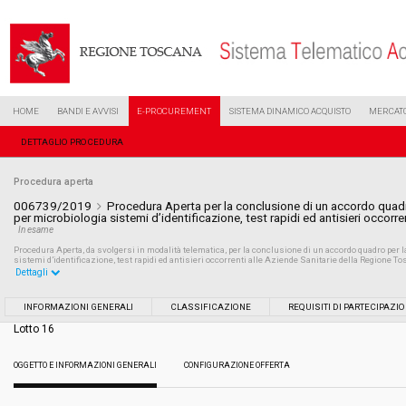
HOME
BANDI E AVVISI
E-PROCUREMENT
SISTEMA DINAMICO ACQUISTO
MERCATO
DETTAGLIO PROCEDURA
Procedura aperta
006739/2019
Procedura Aperta per la conclusione di un accordo quadro
per microbiologia sistemi d’identificazione, test rapidi ed antisieri occor
In esame
Procedura Aperta, da svolgersi in modalità telematica, per la conclusione di un accordo quadro per l
sistemi d’identificazione, test rapidi ed antisieri occorrenti alle Aziende Sanitarie della Regione To
Dettagli
Settore:
Ordinario
INFORMAZIONI GENERALI
CLASSIFICAZIONE
REQUISITI DI PARTECIPAZI
Lotto 16
Tipo di contratto:
Forniture
OGGETTO E INFORMAZIONI GENERALI
CONFIGURAZIONE OFFERTA
Data pubblicazione:
02/04/2019 17:14