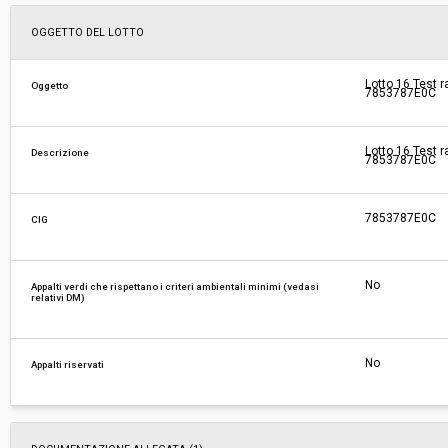
Svolgimento:
Gara in busta chiusa
OGGETTO DEL LOTTO
Responsabile attuale:
ESTAR - ENTE DI SUPPORTO TECNICO AMMINI
Lotto 16 Test r
Oggetto
7853787E0C
REGIONALE - UOC FARMACI E DIAGNOSTICI
Lotto 16 Test r
Descrizione
7853787E0C
7853787E0C
CIG
No
Appalti verdi che rispettano i criteri ambientali minimi (vedasi
relativi DM)
No
Appalti riservati