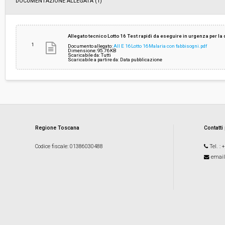
DOCUMENTAZIONE ALLEGATA (1)
Allegato tecnico Lotto 16 Test rapidi da eseguire in urgenza per la
1
Documento allegato:
All E 16 Lotto 16 Malaria con fabbisogni.pdf
Dimensione: 95.76 KB
Scaricabile da: Tutti
Scaricabile a partire da: Data pubblicazione
Regione Toscana
Contatti
Codice fiscale
: 01386030488
Tel.
: 
email