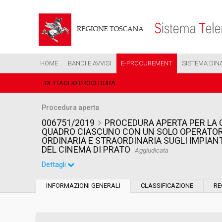
HOME
BANDI E AVVISI
E-PROCUREMENT
SISTEMA DIN
DETTAGLIO PROCEDURA
Procedura aperta
006751/2019
PROCEDURA APERTA PER LA 
QUADRO CIASCUNO CON UN SOLO OPERATORE
ORDINARIA E STRAORDINARIA SUGLI IMPIAN
DEL CINEMA DI PRATO
Aggiudicata
Dettagli
Settore:
Ordinario
INFORMAZIONI GENERALI
CLASSIFICAZIONE
RE
Tipo di contratto:
Servizi