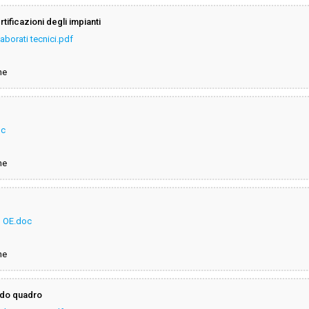
rtificazioni degli impianti
aborati tecnici.pdf
ne
oc
ne
o OE.doc
ne
rdo quadro