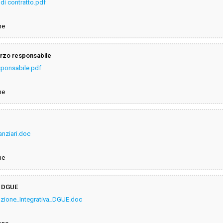
di contratto.pdf
ne
erzo responsabile
sponsabile.pdf
ne
anziari.doc
ne
l DGUE
azione_Integrativa_DGUE.doc