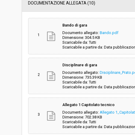
Data pubblicazione:
01/04/2019 17:16
DOCUMENTAZIONE ALLEGATA (10)
Svolgimento:
Gara in busta chiu
Bando di gara
Documento allegato:
Bando.pdf
Responsabile attuale:
FONDAZIONE SIST
1
Dimensione: 304.5 KB
UFFICIO ACQUISTI
Scaricabile da: Tutti
Scaricabile a partire da: Data pubblicazio
Disciplinare di gara
Documento allegato:
Disciplinare_Prato.p
2
Dimensione: 735.39 KB
Scaricabile da: Tutti
Scaricabile a partire da: Data pubblicazio
Allegato 1 Capitolato tecnico
Documento allegato:
Allegato 1_Capitola
3
Dimensione: 702.38 KB
Scaricabile da: Tutti
Scaricabile a partire da: Data pubblicazio