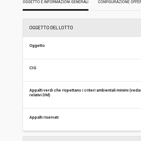
OGGETTO E INFORMAZIONI GENERALI
Data pubblicazione:
CONFIGURAZIONE OFFE
01/04/2019 17:16
Svolgimento:
Gara in busta chiu
OGGETTO DEL LOTTO
Responsabile attuale:
FONDAZIONE SIST
UFFICIO ACQUISTI
Oggetto
CIG
Appalti verdi che rispettano i criteri ambientali minimi (veda
relativi DM)
Appalti riservati