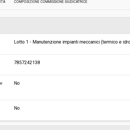
RTA
COMPOSIZIONE COMMISSIONE GIUDICATRICE
Scelta del contraente:
sa
Valore stimato della procedura:
EMA TOSCANA - DIREZIONE -
 E UFFICIO GARE
Lotto 1 - Manutenzione impianti meccanici (termico e idro
7857242138
No
si
No