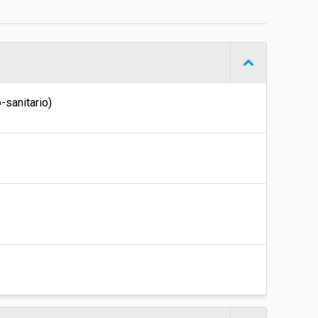
Procedura aperta
€ 6.020,00
-sanitario)