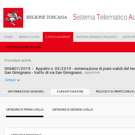
HOME
BANDI E AVVISI
E-PROCUREMENT
SISTEMA DINAMICO ACQUISTO
MERCATO
DETTAGLIO PROCEDURA
Procedura aperta
006801/2019
Appalto n. 03/2019 - sistemazione di piani viabili del terr
San Gimignano - tratto di via San Gimignano
Aggiudicata
Dettagli
Settore:
Ordinario
INFORMAZIONI GENERALI
CLASSIFICAZIONE
REQUISITI DI PARTECIPAZI
Tipo di contratto:
Lavori
CATEGORIE DI PRIMO LIVELLO
CATEGORIE DI SECONDO LIVELLO
Data pubblicazione:
02/04/2019 11:58
Svolgimento:
Gara in busta chiusa