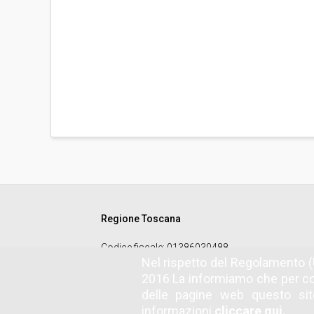
Regione Toscana
Codice fiscale
: 01386030488
Nel rispetto del Regolamento (
2016 La informiamo che per co
delle pagine web questo sito
informazioni
cliccare qui.