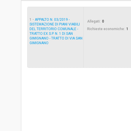
Svolgimento:
Gara in busta chiu
1 -
APPALTO N. 03/2019 -
Allegati:
0
Responsabile attuale:
COMUNE DI POGGI
SISTEMAZIONE DI PIANI VIABILI
E MANUTENZIONI
DEL TERRITORIO COMUNALE -
Richieste economiche:
1
TRATTO EX S.P. N. 1 DI SAN
GIMIGNANO - TRATTO DI VIA SAN
GIMIGNANO