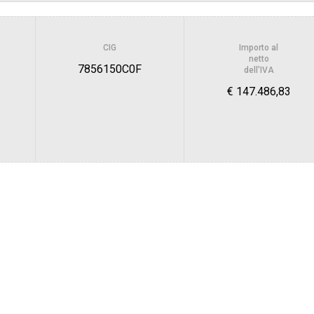
sa
Valore stimato della procedura:
CIG
Importo al
BONSI - SETTORE OPERE PUBBLICHE
netto
7856150C0F
dell'IVA
€ 147.486,83