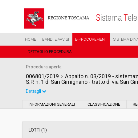
HOME
BANDI E AVVISI
E-PROCUREMENT
SISTEMA DIN
DETTAGLIO PROCEDURA
Procedura aperta
006801/2019
Appalto n. 03/2019 - sistemazio
S.P. n. 1 di San Gimignano - tratto di via San G
Dettagli
Settore:
Ordinario
INFORMAZIONI GENERALI
CLASSIFICAZIONE
RE
Tipo di contratto:
Lavori
Data pubblicazione:
02/04/2019 11:58
LOTTI (1)