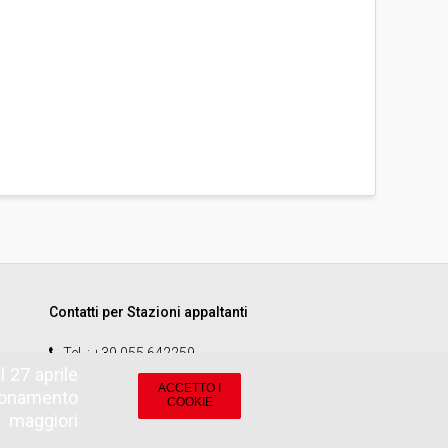
Contatti per Stazioni appaltanti
Tel.
: +39 055 642259
 27 aprile
email
:
start.sa@pamercato.it
ACCETTO I
zionamento
COOKIE
r maggiori