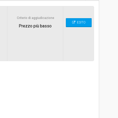
€ 147.486,83
Criterio di aggiudicazione
ESITO
Prezzo più basso