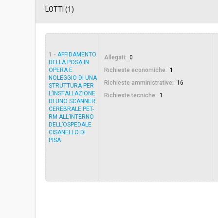
Data pubblicazione:
04/04/2019 11:13
LOTTI (1)
Svolgimento:
Gara in busta chiu
1 -
AFFIDAMENTO
Allegati:
0
Responsabile attuale:
UNIVERSITÀ DI PISA 
DELLA POSA IN
Direzione gare cont
OPERA E
Richieste economiche:
1
NOLEGGIO DI UNA
Richieste amministrative:
16
STRUTTURA PER
L’INSTALLAZIONE
Richieste tecniche:
1
DI UNO SCANNER
CEREBRALE PET-
RM ALL’INTERNO
DELL’OSPEDALE
CISANELLO DI
PISA