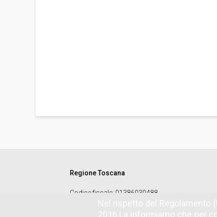
Regione Toscana
Codice fiscale
: 01386030488
Nel rispetto del Regolamento (
2016 La informiamo che per co