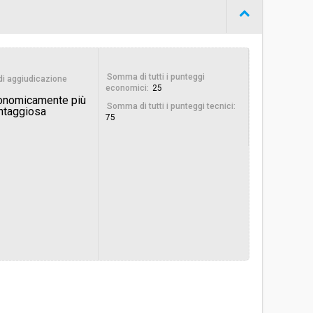
Procedura aperta
€ 240.000,00
Somma di tutti i punteggi
 di aggiudicazione
economici:
25
conomicamente più
Somma di tutti i punteggi tecnici:
ntaggiosa
75