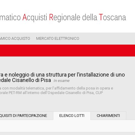
AMICO ACQUISTO
MERCATO ELETTRONICO
 e noleggio di una struttura per l’installazione di uno
dale Cisanello di Pisa
In esame
lta con modalità telematica, per l’affidamento della posa in opera e
brale PET-RM all’interno dell’Ospedale Cisanello di Pisa, CUP
Modalità di esecuzione:
QUISITI DI PARTECIPAZIONE
ELENCO LOTTI
CHIARIMENTI
Modalità di realizzazione: