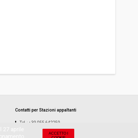
Contatti per Stazioni appaltanti
Tel.
: +39 055 642259
 27 aprile
email
:
start.sa@pamercato.it
ACCETTO I
zionamento
COOKIE