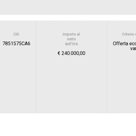
Scelta del contraente:
sa
Valore stimato della procedura:
CIG
Importo al
Criterio
- Servizio gare e degli acquisti -
netto
ratti e logistica
7851575CA6
Offerta e
dell'IVA
va
€ 240.000,00