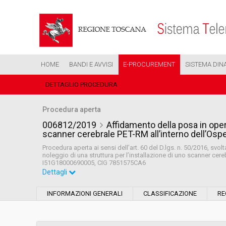
HOME
BANDI E AVVISI
E-PROCUREMENT
SISTEMA DIN
DETTAGLIO PROCEDURA
Procedura aperta
006812/2019
Affidamento della posa in opera
scanner cerebrale PET-RM all’interno dell’Ospe
Procedura aperta ai sensi dell’art. 60 del D.lgs. n. 50/2016, svo
noleggio di una struttura per l’installazione di uno scanner cere
I51G18000690005, CIG 7851575CA6
Dettagli
Settore:
Ordinario
INFORMAZIONI GENERALI
CLASSIFICAZIONE
RE
Tipo di contratto:
Forniture