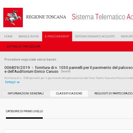
HOME
BANDI E AVVISI
E-PROCUREMENT
SISTEMA DINAMICO ACQUISTO
MERCATO
DETTAGLIO PROCEDURA
Procedura negoziata senza bando
006839/2019
fornitura di n. 1030 pannelli per il pavimento del palco
e dell’Auditorium Enrico Caruso
Deserta
fornitura di n. 1030 pannelli per il pavimento del palcoscenico del Gran Teatro Giacomo Puccini e d
Dettagli
Settore:
Ordinario
INFORMAZIONI GENERALI
CLASSIFICAZIONE
REQUISITI DI PARTECIPAZI
Tipo di contratto:
Forniture
CATEGORIE DI PRIMO LIVELLO
Data pubblicazione:
03/04/2019 12:45