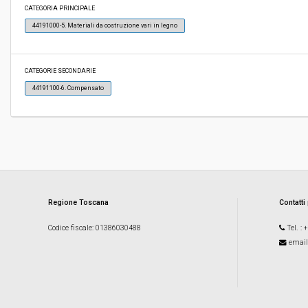
Svolgimento:
Gara in busta chiusa
CATEGORIA PRINCIPALE
44191000-5. Materiali da costruzione vari in legno
Responsabile attuale:
FONDAZIONE FESTIVAL PUCCINIANO - UFFICI
ALLESTIMENTI
CATEGORIE SECONDARIE
44191100-6. Compensato
Regione Toscana
Contatti
Codice fiscale
: 01386030488
Tel.
: 
email