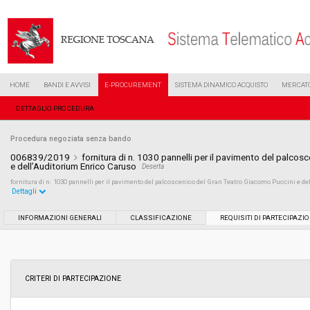
HOME
BANDI E AVVISI
E-PROCUREMENT
SISTEMA DINAMICO ACQUISTO
MERCATO
DETTAGLIO PROCEDURA
Procedura negoziata senza bando
006839/2019
fornitura di n. 1030 pannelli per il pavimento del palco
e dell’Auditorium Enrico Caruso
Deserta
fornitura di n. 1030 pannelli per il pavimento del palcoscenico del Gran Teatro Giacomo Puccini e d
Dettagli
Settore:
Ordinario
INFORMAZIONI GENERALI
CLASSIFICAZIONE
REQUISITI DI PARTECIPAZI
Tipo di contratto:
Forniture
Data pubblicazione:
03/04/2019 12:45
CRITERI DI PARTECIPAZIONE