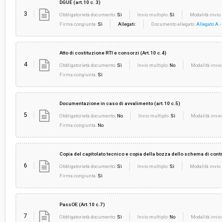
DGUE (art.10 c. 3)
3
Obbligatorietà documento:
Sì
Invio multiplo:
Sì
Modalità invio 
Firma congiunta:
Sì
Allegati:
Documento allegato:
Allegato A 
Atto di costituzione RTI e consorzi (Art.10 c.4)
4
Obbligatorietà documento:
Sì
Invio multiplo:
No
Modalità invio
Firma congiunta:
Sì
Documentazione in caso di avvalimento (art.10 c.5)
5
Obbligatorietà documento:
No
Invio multiplo:
Sì
Modalità invio
Firma congiunta:
No
Copia del capitolato tecnico e copia della bozza dello schema di contra
6
Obbligatorietà documento:
Sì
Invio multiplo:
Sì
Modalità invio 
Firma congiunta:
Sì
PassOE (Art.10 c.7)
7
Obbligatorietà documento:
Sì
Invio multiplo:
No
Modalità invio