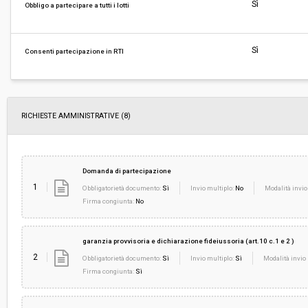
Svolgimento:
Gara in busta chiusa
Sì
Obbligo a partecipare a tutti i lotti
Responsabile attuale:
FONDAZIONE FESTIVAL PUCCINIANO - UFFICI
ALLESTIMENTI
Sì
Consenti partecipazione in RTI
RICHIESTE AMMINISTRATIVE
(8)
Domanda di partecipazione
1
Obbligatorietà documento:
Sì
Invio multiplo:
No
Modalità invio
Firma congiunta:
No
garanzia provvisoria e dichiarazione fideiussoria (art.10 c.1 e 2 )
2
Obbligatorietà documento:
Sì
Invio multiplo:
Sì
Modalità invio 
Firma congiunta:
Sì