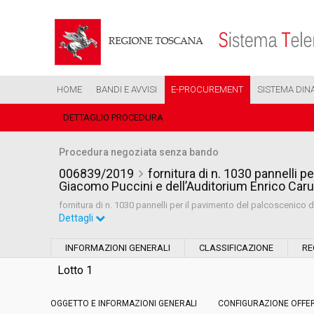
HOME
BANDI E AVVISI
E-PROCUREMENT
SISTEMA DIN
DETTAGLIO PROCEDURA
Procedura negoziata senza bando
006839/2019
fornitura di n. 1030 pannelli 
Giacomo Puccini e dell’Auditorium Enrico Car
fornitura di n. 1030 pannelli per il pavimento del palcoscenico
Dettagli
Settore:
Ordinario
INFORMAZIONI GENERALI
CLASSIFICAZIONE
RE
Tipo di contratto:
Forniture
Lotto 1
OGGETTO E INFORMAZIONI GENERALI
Data pubblicazione:
CONFIGURAZIONE OFFE
03/04/2019 12:45