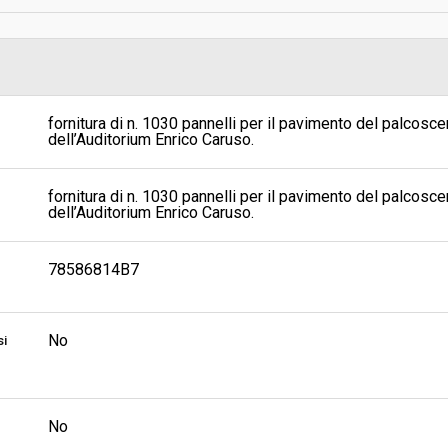
sa
Valore stimato della procedura:
VAL PUCCINIANO - UFFICIO
fornitura di n. 1030 pannelli per il pavimento del palcos
dell’Auditorium Enrico Caruso.
fornitura di n. 1030 pannelli per il pavimento del palcos
dell’Auditorium Enrico Caruso.
78586814B7
No
si
No