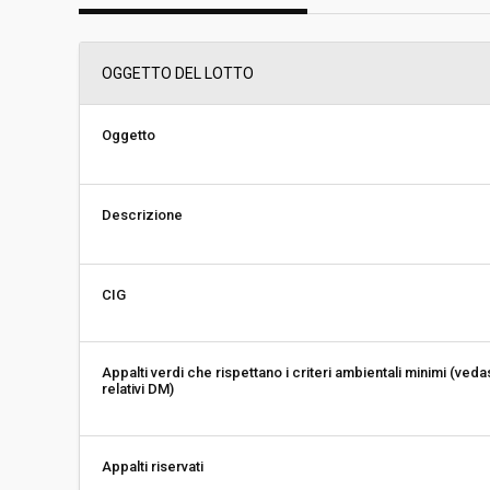
Svolgimento:
Gara in busta chiu
OGGETTO DEL LOTTO
Responsabile attuale:
FONDAZIONE FESTI
ALLESTIMENTI
Oggetto
Descrizione
CIG
Appalti verdi che rispettano i criteri ambientali minimi (veda
relativi DM)
Appalti riservati