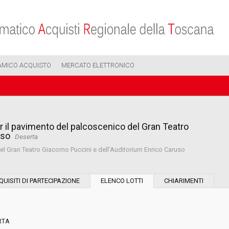
AMICO ACQUISTO
MERCATO ELETTRONICO
per il pavimento del palcoscenico del Gran Teatro
uso
Deserta
 del Gran Teatro Giacomo Puccini e dell’Auditorium Enrico Caruso
Modalità di esecuzione:
QUISITI DI PARTECIPAZIONE
ELENCO LOTTI
CHIARIMENTI
Modalità di realizzazione:
RTA
Scelta del contraente: