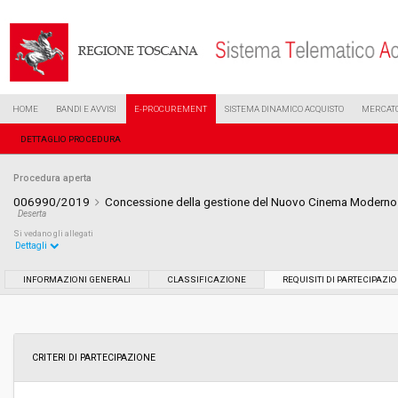
HOME
BANDI E AVVISI
E-PROCUREMENT
SISTEMA DINAMICO ACQUISTO
MERCATO
DETTAGLIO PROCEDURA
Procedura aperta
006990/2019
Concessione della gestione del Nuovo Cinema Moderno 
Deserta
Si vedano gli allegati
Dettagli
Settore:
Ordinario
INFORMAZIONI GENERALI
CLASSIFICAZIONE
REQUISITI DI PARTECIPAZI
Tipo di contratto:
Servizi
Data pubblicazione:
03/04/2019 12:04
CRITERI DI PARTECIPAZIONE