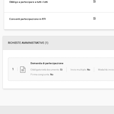
Svolgimento:
Gara in busta chiusa
Sì
Obbligo a partecipare a tutti i lotti
Responsabile attuale:
COMUNE DI MANCIANO - AFFARI GENERALI
Sì
Consenti partecipazione in RTI
RICHIESTE AMMINISTRATIVE
(1)
Domanda di partecipazione
1
Obbligatorietà documento:
Sì
Invio multiplo:
No
Modalità invio
Firma congiunta:
No