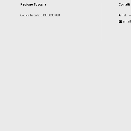
Regione Toscana
Contatti
Codice fiscale
: 01386030488
Tel.
: 
email