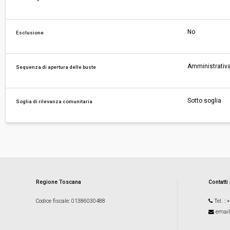
No
Esclusione
Amministrativa
Sequenza di apertura delle buste
Sotto soglia
Soglia di rilevanza comunitaria
Regione Toscana
Contatti
Codice fiscale
: 01386030488
Tel.
: 
email