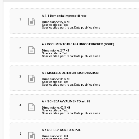
Svolgimento:
Gara in busta chiusa
A.1.1 Domanda imprese di rete
1
Dimensione: 67.5 KB
Scaricabile da: Tutti
Scaricabile a partire da: Data pubblicazione
Responsabile attuale:
COMUNE DI CAMPIGLIA MARITTIMA - Settore 3 -
territorio
A.2 DOCUMENTO DI GARA UNICO EUROPEO (DGUE)
2
Dimensione: 247 KB
Scaricabile da: Tutti
Scaricabile a partire da: Data pubblicazione
A.3 MODELLO ULTERIORI DICHIARAZIONI
3
Dimensione: 35.5 KB
Scaricabile da: Tutti
Scaricabile a partire da: Data pubblicazione
A.4 SCHEDA AVVALIMENTO art. 89
4
Dimensione: 69.5 KB
Scaricabile da: Tutti
Scaricabile a partire da: Data pubblicazione
A.6 SCHEDA CONSORZIATE
5
Dimensione: 60 KB
Scaricabile da: Tutti