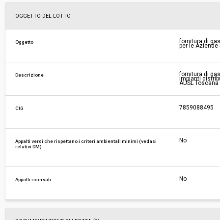
Svolgimento:
Gara in busta chiusa
OGGETTO DEL LOTTO
Responsabile attuale:
ESTAR - ENTE DI SUPPORTO TECNICO AMMINI
fornitura di ga
Oggetto
per le Aziende
REGIONALE - UOC FARMACI E DIAGNOSTICI
fornitura di ga
Descrizione
impianti distr
AUSL Toscana 
7859088495
CIG
No
Appalti verdi che rispettano i criteri ambientali minimi (vedasi
relativi DM)
No
Appalti riservati