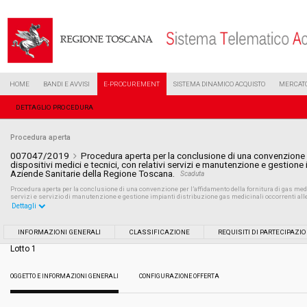
HOME
BANDI E AVVISI
E-PROCUREMENT
SISTEMA DINAMICO ACQUISTO
MERCATO
DETTAGLIO PROCEDURA
Procedura aperta
007047/2019
Procedura aperta per la conclusione di una convenzione pe
dispositivi medici e tecnici, con relativi servizi e manutenzione e gestione 
Aziende Sanitarie della Regione Toscana.
Scaduta
Procedura aperta per la conclusione di una convenzione per l’affidamento della fornitura di gas medica
servizi e servizio di manutenzione e gestione impianti distribuzione gas medicinali occorrenti all
Dettagli
Settore:
Ordinario
INFORMAZIONI GENERALI
CLASSIFICAZIONE
REQUISITI DI PARTECIPAZI
Lotto 1
Tipo di contratto:
Forniture
OGGETTO E INFORMAZIONI GENERALI
CONFIGURAZIONE OFFERTA
Data pubblicazione:
04/04/2019 16:08