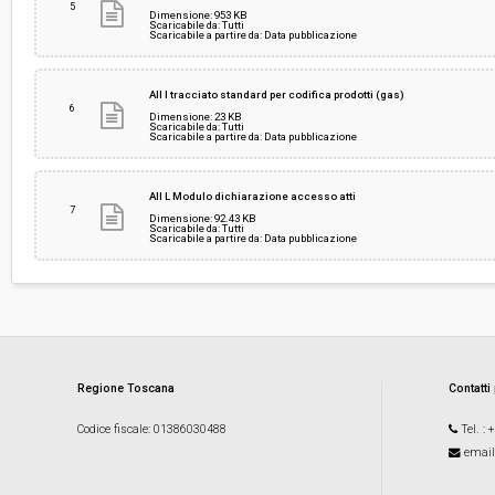
5
Dimensione: 953 KB
Scaricabile da: Tutti
Scaricabile a partire da: Data pubblicazione
All I tracciato standard per codifica prodotti (gas)
6
Dimensione: 23 KB
Scaricabile da: Tutti
Scaricabile a partire da: Data pubblicazione
All L Modulo dichiarazione accesso atti
7
Dimensione: 92.43 KB
Scaricabile da: Tutti
Scaricabile a partire da: Data pubblicazione
Regione Toscana
Contatti
Codice fiscale
: 01386030488
Tel.
: 
email