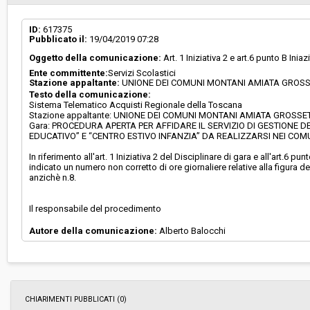
Svolgimento:
Gara in busta chiusa
ID:
617375
Pubblicato il:
19/04/2019 07:28
Oggetto della comunicazione:
Art. 1 Iniziativa 2 e art.6 punto B Inia
Responsabile attuale:
UNIONE DEI COMUNI MONTANI AMIATA GROS
Ente committente:
Servizi Scolastici
Servizi Scolastici
Stazione appaltante:
UNIONE DEI COMUNI MONTANI AMIATA GROS
Testo della comunicazione:
Sistema Telematico Acquisti Regionale della Toscana
Stazione appaltante: UNIONE DEI COMUNI MONTANI AMIATA GROSSETAN
Gara: PROCEDURA APERTA PER AFFIDARE IL SERVIZIO DI GESTIONE 
EDUCATIVO” E “CENTRO ESTIVO INFANZIA” DA REALIZZARSI NEI COM
In riferimento all'art. 1 Iniziativa 2 del Disciplinare di gara e all'art.6 
indicato un numero non corretto di ore giornaliere relative alla figura de
anzichè n.8.
Il responsabile del procedimento
Autore della comunicazione:
Alberto Balocchi
CHIARIMENTI PUBBLICATI (0)