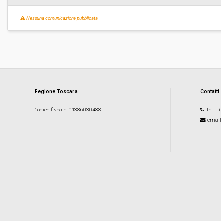
Nessuna comunicazione pubblicata
Regione Toscana
Contatti
Codice fiscale
: 01386030488
Tel.
: 
email