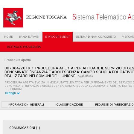
HOME
BANDI E AVVISI
E-PROCUREMENT
SISTEMA DINAMICO ACQUISTO
MERCATO
DETTAGLIO PROCEDURA
Procedura aperta
007064/2019
PROCEDURA APERTA PER AFFIDARE IL SERVIZIO DI GEST
DENOMINATE “INFANZIA E ADOLESCENZA: CAMPO SCUOLA EDUCATIVO” 
REALIZZARSI NEI COMUNI DELL’UNIONE
Aggiudicata
PROCEDURA APERTA SVOLTA IN MODALITA’ TELEMATICA PER L’AFFIDAMENTO DEL SERVIZIO DI
DENOMINATE “INFANZIA E ADOLESCENZA: CAMPO SCUOLA EDUCATIVO” E “CENTRO ESTIVO I
DELL’UNIONE
Dettagli
Settore:
Ordinario
INFORMAZIONI GENERALI
CLASSIFICAZIONE
REQUISITI DI PARTECIPAZI
Tipo di contratto:
Servizi
COMUNICAZIONI (1)
Data pubblicazione:
08/04/2019 15:44