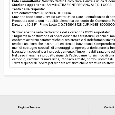
Ente committente:
Servizio Centro Unico Gare, Centrale unica di com
Stazione appaltante:
AMMINISTRAZIONE PROVINCIALE DI LUCCA
Testo della risposta:
Ente committente: PROVINCIA DI LUCCA
Stazione appaltante: Servizio Centro Unico Gare, Centrale unica di co
Procedura aperta con modalità telematica per conto del Comune di Por
Direzione I.C.S.P.” - Primo Lotto CIG:785891342B CUP: H68E180000900
Si chiarisce che nella declaratoria della categoria OS21 è riportato:
" Riguarda la costruzione di opere destinate a trasferire i carichi di ma
conferire ai terreni caratteristiche di resistenza e di indeformabilità t
rendere antisismiche le strutture esistenti e funzionanti. Comprende in v
muri di sostegno speciali, di ancoraggi, di opere per ripristinare la funzi
lavorazioni speciali per il prosciugamento, l´impermeabilizzazione ed 
Nel caso in esame il progetto riguarda l'adeguamento sismico di una por
carbonio, cerchiature metalliche, intonaco armato, cordoli sommitali.
Trattasi quindi di "opere per rendere antisismiche le strutture esistenti
Regione Toscana
Contatti