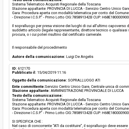
Sistema Telematico Acquisti Regionale della Toscana
Stazione appaltante: PROVINCIA DI LUCCA - Servizio Centro Unico Gare,
Gara: Procedura aperta con modalità telematica per conto del Comune d
- Direzione I.C.S.P.” - Primo Lotto CIG:785891342B CUP: H68E18000090
Il sopralluogo per presa visione dei luoghi di cui all’ultimo capoverso de
suddetto articolo (legale rappresentante, direttore tecnico o qualsia
procura, o i cui poteri risultino dal certificato camerale.
Il responsabile del procedimento
Autore della comunicazione:
Luigi De Angelis
ID:
612170
Pubblicato il:
15/04/2019 11:16
Oggetto della comunicazione:
SOPRALLUOGO ATI
Ente committente:
Servizio Centro Unico Gare, Centrale unica di comm
Stazione appaltante:
AMMINISTRAZIONE PROVINCIALE DI LUCCA
Testo della comunicazione:
Sistema Telematico Acquisti Regionale della Toscana
Stazione appaltante: PROVINCIA DI LUCCA - Servizio Centro Unico Gare,
Gara: Procedura aperta con modalità telematica per conto del Comune d
- Direzione I.C.S.P.” - Primo Lotto CIG:785891342B CUP: H68E18000090
SI SPECIFICA CHE :
Nel caso di concorrente “ATI da costituire”, il sopralluogo deve essere 