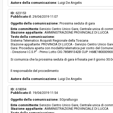
Autore della comunicazione:
Luigi De Angelis
ID:
623153
Pubblicato il:
29/04/2019 11:07
Oggetto della comunicazione:
Prossima seduta di gara
Ente committente:
Servizio Centro Unico Gare, Centrale unica di comm
Stazione appaltante:
AMMINISTRAZIONE PROVINCIALE DI LUCCA
Testo della comunicazione:
Sistema Telematico Acquisti Regionale della Toscana
Stazione appaltante: PROVINCIA DI LUCCA - Servizio Centro Unico Gare,
Gara: Procedura aperta con modalità telematica per conto del Comune d
- Direzione I.C.S.P.” - Primo Lotto CIG:785891342B CUP: H68E18000090
Si comunica che la prossima seduta di gara è fissata per il giorno 30.0
Il responsabile del procedimento
Autore della comunicazione:
Luigi De Angelis
ID:
618094
Pubblicato il:
19/04/2019 11:54
Oggetto della comunicazione:
SOpralluogo
Ente committente:
Servizio Centro Unico Gare, Centrale unica di comm
Stazione appaltante:
AMMINISTRAZIONE PROVINCIALE DI LUCCA
Testo della comunicazione: