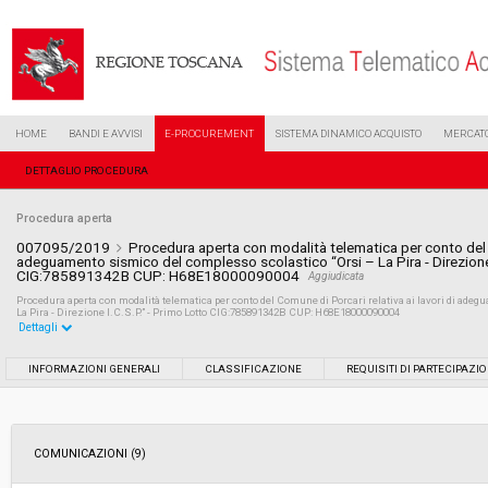
HOME
BANDI E AVVISI
E-PROCUREMENT
SISTEMA DINAMICO ACQUISTO
MERCATO
DETTAGLIO PROCEDURA
Procedura aperta
007095/2019
Procedura aperta con modalità telematica per conto del C
adeguamento sismico del complesso scolastico “Orsi – La Pira - Direzione 
CIG:785891342B CUP: H68E18000090004
Aggiudicata
Procedura aperta con modalità telematica per conto del Comune di Porcari relativa ai lavori di ad
La Pira - Direzione I.C.S.P.” - Primo Lotto CIG:785891342B CUP: H68E18000090004
Dettagli
Settore:
Ordinario
INFORMAZIONI GENERALI
CLASSIFICAZIONE
REQUISITI DI PARTECIPAZI
Tipo di contratto:
Lavori
COMUNICAZIONI (9)
Data pubblicazione:
12/04/2019 08:54