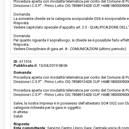
Procedura aperta con modalità telematica per conto del Comune di Por
Direzione I.C.S.P.” - Primo Lotto CIG:785891342B CUP: H68E180000900
Domanda:
La scrivente chiede se la categoria scorporabile OS6 è scorporabile e
Risposta:
Vedere capitolato speciale d'appalto art. 2.3 - QUALIFICAZIONE DE
Domanda:
Per quanto riguarda il sopralluogo, si chiede se è possibile farlo eff
Risposta:
Vedere Disciplinare di gara art. 8 - COMUNICAZIONI (ultimo periodo)
ID:
611516
Pubblicato il:
15/04/2019 08:06
Domanda:
Procedura aperta con modalità telematica per conto del Comune di Por
Direzione I.C.S.P.” - Primo Lotto CIG:785891342B CUP: H68E180000900
Procedura aperta con modalità telematica per conto del Comune di Por
Direzione I.C.S.P.” - Primo Lotto CIG:785891342B CUP: H68E180000900
Salve, la nostra impresa è in possesso dell'attestato SOA OG2 con Class
categorie richieste per la gara in oggetto.
In attesa
Saluti
Risposta:
Ente committente:
Servizio Centro Unico Gare, Centrale unica di com