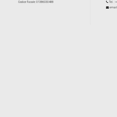
Codice fiscale
: 01386030488
Tel.
: 
email