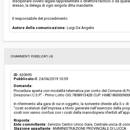
disciplinare ovvero legale rappresentate o direttore tecnico o da qua
stesso, la delega di ogni singola ditta mandante.
Il responsabile del procedimento
Autore della comunicazione:
Luigi De Angelis
CHIARIMENTI PUBBLICATI (4)
ID:
620695
Pubblicato il:
24/04/2019 10:39
Domanda:
Procedura aperta con modalità telematica per conto del Comune di Por
Direzione I.C.S.P.” - Primo Lotto CIG:785891342B CUP: H68E180000900
In riferimento alla gara di cui in oggetto, la scrivente chiede alla S.v. d
"costi sostenuti dall'impresa a titolo generale nell'esercizio della pro
costi non vanno confusi con i costi della manodopera riferibili all'app
Risposta:
Ente committente:
Servizio Centro Unico Gare, Centrale unica di com
Stazione appaltante:
AMMINISTRAZIONE PROVINCIALE DI LUCCA