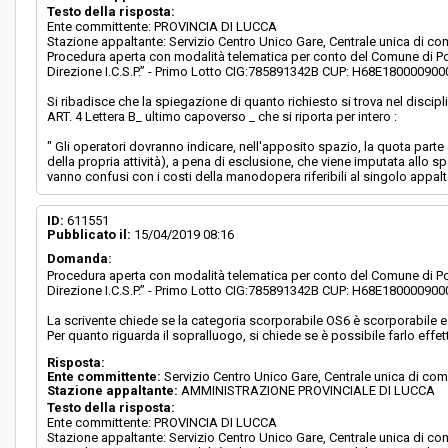
Testo della risposta:
Ente committente: PROVINCIA DI LUCCA
Stazione appaltante: Servizio Centro Unico Gare, Centrale unica di co
Procedura aperta con modalità telematica per conto del Comune di Por
Direzione I.C.S.P.” - Primo Lotto CIG:785891342B CUP: H68E180000900
Si ribadisce che la spiegazione di quanto richiesto si trova nel discipl
ART. 4 Lettera B_ ultimo capoverso _ che si riporta per intero :
" Gli operatori dovranno indicare, nell'apposito spazio, la quota parte
della propria attività), a pena di esclusione, che viene imputata allo s
vanno confusi con i costi della manodopera riferibili al singolo appalt
ID:
611551
Pubblicato il:
15/04/2019 08:16
Domanda:
Procedura aperta con modalità telematica per conto del Comune di Por
Direzione I.C.S.P.” - Primo Lotto CIG:785891342B CUP: H68E180000900
La scrivente chiede se la categoria scorporabile OS6 è scorporabile e
Per quanto riguarda il sopralluogo, si chiede se è possibile farlo eff
Risposta:
Ente committente:
Servizio Centro Unico Gare, Centrale unica di com
Stazione appaltante:
AMMINISTRAZIONE PROVINCIALE DI LUCCA
Testo della risposta:
Ente committente: PROVINCIA DI LUCCA
Stazione appaltante: Servizio Centro Unico Gare, Centrale unica di co