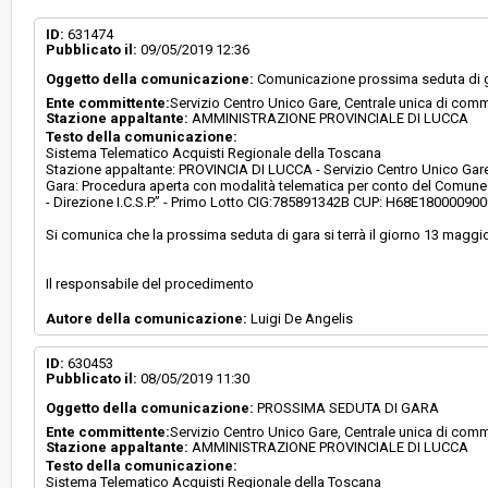
Svolgimento:
Gara in busta chiusa
ID:
631474
Pubblicato il:
09/05/2019 12:36
Oggetto della comunicazione:
Comunicazione prossima seduta di 
Responsabile attuale:
PROVINCIA DI LUCCA - Servizio Centro Unico Ga
Ente committente:
Servizio Centro Unico Gare, Centrale unica di comm
unica di committenza, Provveditorato, Archivio e 
Stazione appaltante:
AMMINISTRAZIONE PROVINCIALE DI LUCCA
Testo della comunicazione:
Sistema Telematico Acquisti Regionale della Toscana
Stazione appaltante: PROVINCIA DI LUCCA - Servizio Centro Unico Gare,
Gara: Procedura aperta con modalità telematica per conto del Comune d
- Direzione I.C.S.P.” - Primo Lotto CIG:785891342B CUP: H68E18000090
Si comunica che la prossima seduta di gara si terrà il giorno 13 maggio
Il responsabile del procedimento
Autore della comunicazione:
Luigi De Angelis
ID:
630453
Pubblicato il:
08/05/2019 11:30
Oggetto della comunicazione:
PROSSIMA SEDUTA DI GARA
Ente committente:
Servizio Centro Unico Gare, Centrale unica di comm
Stazione appaltante:
AMMINISTRAZIONE PROVINCIALE DI LUCCA
Testo della comunicazione:
Sistema Telematico Acquisti Regionale della Toscana