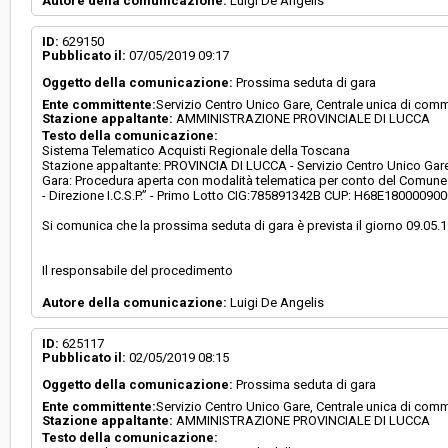
Autore della comunicazione:
Luigi De Angelis
ID:
629150
Pubblicato il:
07/05/2019 09:17
Oggetto della comunicazione:
Prossima seduta di gara
Ente committente:
Servizio Centro Unico Gare, Centrale unica di comm
Stazione appaltante:
AMMINISTRAZIONE PROVINCIALE DI LUCCA
Testo della comunicazione:
Sistema Telematico Acquisti Regionale della Toscana
Stazione appaltante: PROVINCIA DI LUCCA - Servizio Centro Unico Gare,
Gara: Procedura aperta con modalità telematica per conto del Comune d
- Direzione I.C.S.P.” - Primo Lotto CIG:785891342B CUP: H68E18000090
Si comunica che la prossima seduta di gara è prevista il giorno 09.05.19
Il responsabile del procedimento
Autore della comunicazione:
Luigi De Angelis
ID:
625117
Pubblicato il:
02/05/2019 08:15
Oggetto della comunicazione:
Prossima seduta di gara
Ente committente:
Servizio Centro Unico Gare, Centrale unica di comm
Stazione appaltante:
AMMINISTRAZIONE PROVINCIALE DI LUCCA
Testo della comunicazione: