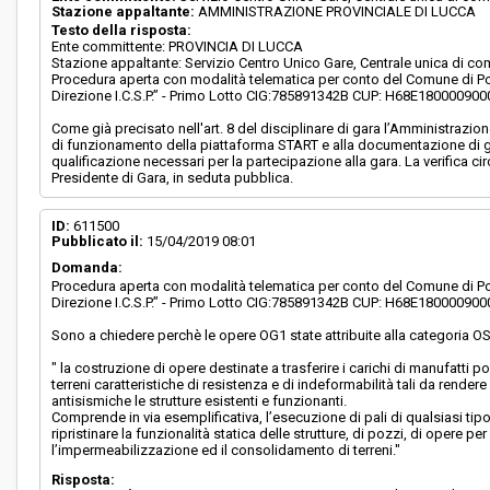
Stazione appaltante:
AMMINISTRAZIONE PROVINCIALE DI LUCCA
Testo della risposta:
Ente committente: PROVINCIA DI LUCCA
Stazione appaltante: Servizio Centro Unico Gare, Centrale unica di co
Procedura aperta con modalità telematica per conto del Comune di Por
Direzione I.C.S.P.” - Primo Lotto CIG:785891342B CUP: H68E180000900
Come già precisato nell'art. 8 del disciplinare di gara l’Amministrazion
di funzionamento della piattaforma START e alla documentazione di gara 
qualificazione necessari per la partecipazione alla gara. La verifica cir
Presidente di Gara, in seduta pubblica.
ID:
611500
Pubblicato il:
15/04/2019 08:01
Domanda:
Procedura aperta con modalità telematica per conto del Comune di Por
Direzione I.C.S.P.” - Primo Lotto CIG:785891342B CUP: H68E180000900
Sono a chiedere perchè le opere OG1 state attribuite alla categoria O
" la costruzione di opere destinate a trasferire i carichi di manufatti po
terreni caratteristiche di resistenza e di indeformabilità tali da render
antisismiche le strutture esistenti e funzionanti.
Comprende in via esemplificativa, l’esecuzione di pali di qualsiasi tipo
ripristinare la funzionalità statica delle strutture, di pozzi, di opere pe
l’impermeabilizzazione ed il consolidamento di terreni."
Risposta: