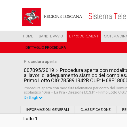
HOME
BANDI E AVVISI
E-PROCUREMENT
SISTEMA DIN
DETTAGLIO PROCEDURA
Procedura aperta
007095/2019
Procedura aperta con modalità
ai lavori di adeguamento sismico del complesso 
Primo Lotto CIG:785891342B CUP: H68E180
Procedura aperta con modalità telematica per conto del Comune
scolastico “Orsi – La Pira - Direzione I.C.S.P.” - Primo Lotto
Dettagli
Settore:
Ordinario
INFORMAZIONI GENERALI
CLASSIFICAZIONE
RE
Tipo di contratto:
Lavori
Lotto 1