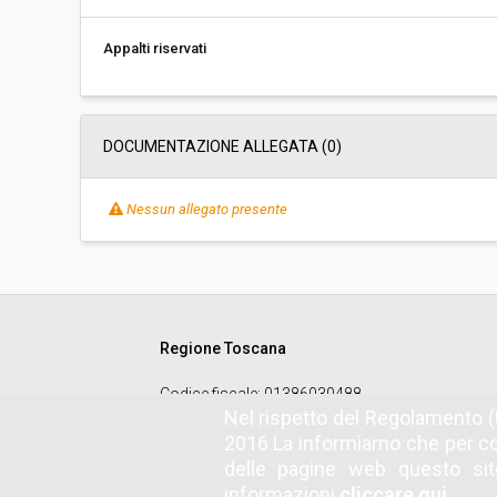
Appalti riservati
DOCUMENTAZIONE ALLEGATA (0)
Nessun allegato presente
Regione Toscana
Codice fiscale
: 01386030488
Nel rispetto del Regolamento (
2016 La informiamo che per co
delle pagine web questo sito
informazioni
cliccare qui.