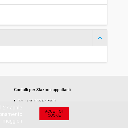
Contatti per Stazioni appaltanti
Tel.
: +39 055 642259
 27 aprile
email
:
start.sa@pamercato.it
ACCETTO I
zionamento
COOKIE
r maggiori