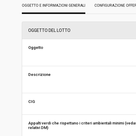
OGGETTO E INFORMAZIONI GENERALI
Data pubblicazione:
CONFIGURAZIONE OFFE
12/04/2019 08:54
Svolgimento:
Gara in busta chiu
OGGETTO DEL LOTTO
Responsabile attuale:
PROVINCIA DI LUCC
Centrale unica di 
e Protocollo
Oggetto
Descrizione
CIG
Appalti verdi che rispettano i criteri ambientali minimi (veda
relativi DM)