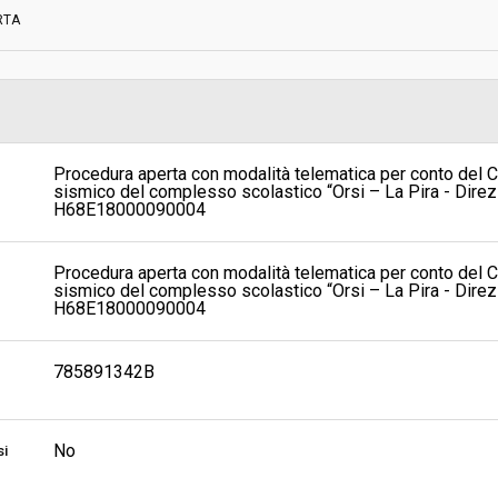
RTA
Scelta del contraente:
sa
Valore stimato della procedura:
A - Servizio Centro Unico Gare,
committenza, Provveditorato, Archivio
Procedura aperta con modalità telematica per conto del C
sismico del complesso scolastico “Orsi – La Pira - Direz
H68E18000090004
Procedura aperta con modalità telematica per conto del C
sismico del complesso scolastico “Orsi – La Pira - Direz
H68E18000090004
785891342B
No
si