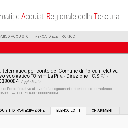
AMICO ACQUISTO
MERCATO ELETTRONICO
 telematica per conto del Comune di Porcari relativa
scolastico “Orsi – La Pira - Direzione I.C.S.P.” -
00090004
Aggiudicata
 di Porcari relativa ai lavori di adeguamento sismico del complesso
 CIG:785891342B CUP: H68E18000090004
Modalità di esecuzione:
QUISITI DI PARTECIPAZIONE
ELENCO LOTTI
CHIARIMENTI
Modalità di realizzazione: