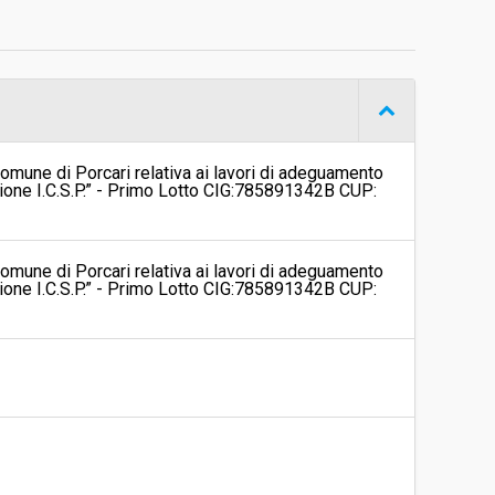
Procedura aperta
€ 638.312,67
omune di Porcari relativa ai lavori di adeguamento
ione I.C.S.P.” - Primo Lotto CIG:785891342B CUP:
omune di Porcari relativa ai lavori di adeguamento
ione I.C.S.P.” - Primo Lotto CIG:785891342B CUP: