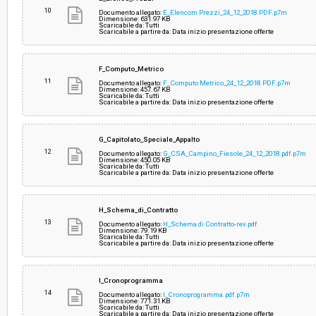
10
Documento allegato:
E_Elencom Prezzi_24_12_2018.PDF.p7m
Dimensione: 631.97 KB
Scaricabile da: Tutti
Scaricabile a partire da: Data inizio presentazione offerte
F_Computo_Metrico
11
Documento allegato:
F_Computo Metrico_24_12_2018.PDF.p7m
Dimensione: 457.67 KB
Scaricabile da: Tutti
Scaricabile a partire da: Data inizio presentazione offerte
G_Capitolato_Speciale_Appalto
12
Documento allegato:
G_CSA_Campino_Fiesole_24_12_2018.pdf.p7m
Dimensione: 450.05 KB
Scaricabile da: Tutti
Scaricabile a partire da: Data inizio presentazione offerte
H_Schema_di_Contratto
13
Documento allegato:
H_Schema di Contratto-rev.pdf
Dimensione: 79.19 KB
Scaricabile da: Tutti
Scaricabile a partire da: Data inizio presentazione offerte
I_Cronoprogramma
14
Documento allegato:
I_Cronoprogramma.pdf.p7m
Dimensione: 771.31 KB
Scaricabile da: Tutti
Scaricabile a partire da: Data inizio presentazione offerte