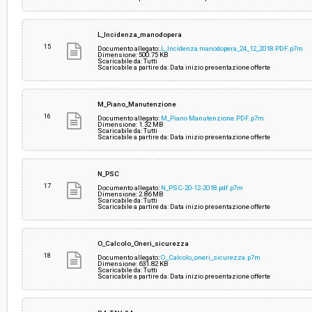
L_Incidenza_manodopera
15
Documento allegato:
L_Incidenza manodopera_24_12_2018.PDF.p7m
Dimensione: 500.75 KB
Scaricabile da: Tutti
Scaricabile a partire da: Data inizio presentazione offerte
M_Piano_Manutenzione
16
Documento allegato:
M_Piano Manutenzione.PDF.p7m
Dimensione: 1.32 MB
Scaricabile da: Tutti
Scaricabile a partire da: Data inizio presentazione offerte
N_PSC
17
Documento allegato:
N_PSC-20-12-2018.pdf.p7m
Dimensione: 2.86 MB
Scaricabile da: Tutti
Scaricabile a partire da: Data inizio presentazione offerte
O_Calcolo_Oneri_sicurezza
18
Documento allegato:
O_Calcolo_oneri_sicurezza.p7m
Dimensione: 631.82 KB
Scaricabile da: Tutti
Scaricabile a partire da: Data inizio presentazione offerte