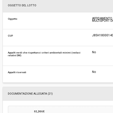
Svolgimento:
Gara in busta chiusa
OGGETTO DEL LOTTO
Responsabile attuale:
COMUNE DI FIESOLE - Dipartimento Lavori Pubb
AFFIDAMENTO 
Oggetto
MULTISPORT D
J85H1800014
CUP
No
Appalti verdi che rispettano i criteri ambientali minimi (vedasi
relativi DM)
No
Appalti riservati
DOCUMENTAZIONE ALLEGATA (21)
02_DGUE