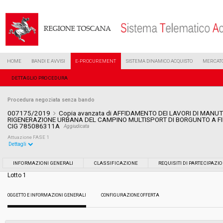
HOME
BANDI E AVVISI
E-PROCUREMENT
SISTEMA DINAMICO ACQUISTO
MERCATO
DETTAGLIO PROCEDURA
Procedura negoziata senza bando
007175/2019
Copia avanzata di AFFIDAMENTO DEI LAVORI DI MANU
RIGENERAZIONE URBANA DEL CAMPINO MULTISPORT DI BORGUNTO A F
CIG 785086311A
Aggiudicata
Attuazione FASE 1
Dettagli
Settore:
Ordinario
INFORMAZIONI GENERALI
CLASSIFICAZIONE
REQUISITI DI PARTECIPAZI
Lotto 1
Tipo di contratto:
Lavori
OGGETTO E INFORMAZIONI GENERALI
CONFIGURAZIONE OFFERTA
Data pubblicazione:
04/04/2019 16:20