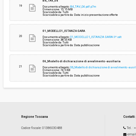
B4_TAV_04
19
Documento allegato:
B4_TAV_04.pdf.p7m
Dimensione: 15.15 MB
Scaricabile da: Tutti
Scaricabile a partire da: Data inizio presentazione offerte
01_MODELLO1_ISTANZA GARA
20
Documento allegato:
01_MODELLO1_ISTANZA GARA II^.odt
Dimensione: 38.55 KB
Scaricabile da: Tutti
Scaricabile a partire da: Data pubblicazione
06_Modello di dichiarazione di avvalimento -ausiliaria
21
Documento allegato:
06_Modello di dichiarazione di avvalimento -ausil
Dimensione: 74.5 KB
Scaricabile da: Tutti
Scaricabile a partire da: Data pubblicazione
Regione Toscana
Contatti
Codice fiscale
: 01386030488
Tel.
: 
email