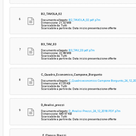
B2_TAVOLA_02
6
Documento allegato:
B2_TAVOLA_02.pdf.p7m
Dimensione: 21.32 MB
Scaricabile da: Tutti
Scaricabile a partire da: Data inizio presentazione offerte
B3_TAV_03
7
Documento allegato:
B3_TAV_03.pdf.p7m
Dimensione: 22.68 MB
Scaricabile da: Tutti
Scaricabile a partire da: Data inizio presentazione offerte
C_Quadro_Economico_Campone_Borgunto
8
Documento allegato:
C_Quadro economico Campone Borgunto_24_12_20
Dimensione: 41.05 KB
Scaricabile da: Tutti
Scaricabile a partire da: Data inizio presentazione offerte
D_Analisi_prezzi
9
Documento allegato:
D_Analisi Prezzi_24_12_2018.PDF.p7m
Dimensione: 649.97 KB
Scaricabile da: Tutti
Scaricabile a partire da: Data inizio presentazione offerte
E_Elenco_Prezzi