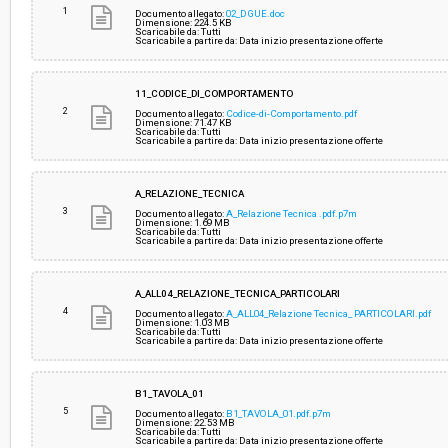
1
Documento allegato:
02_DGUE.doc
Dimensione: 224.5 KB
Scaricabile da: Tutti
Scaricabile a partire da: Data inizio presentazione offerte
11_CODICE_DI_COMPORTAMENTO
2
Documento allegato:
Codice-di-Comportamento.pdf
Dimensione: 71.47 KB
Scaricabile da: Tutti
Scaricabile a partire da: Data inizio presentazione offerte
A_RELAZIONE_TECNICA
3
Documento allegato:
A_Relazione Tecnica .pdf.p7m
Dimensione: 1.69 MB
Scaricabile da: Tutti
Scaricabile a partire da: Data inizio presentazione offerte
A_ALL04_RELAZIONE_TECNICA_PARTICOLARI
4
Documento allegato:
A_ALL04_Relazione Tecnica_ PARTICOLARI.pdf
Dimensione: 1.03 MB
Scaricabile da: Tutti
Scaricabile a partire da: Data inizio presentazione offerte
B1_TAVOLA_01
5
Documento allegato:
B1_TAVOLA_01.pdf.p7m
Dimensione: 22.53 MB
Scaricabile da: Tutti
Scaricabile a partire da: Data inizio presentazione offerte