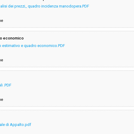
alisi dei prezzi_ quadro incidenza manodopera.PDF
ne
ro economico
 estimativo e quadro economico.PDF
ne
li .PDF
ne
ale di Appalto.pdf