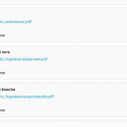
to_sottoservizi.pdf
one
e nere
tto_fognature acque nere.pdf
one
e bianche
tto_fognature acque bianche.pdf
one