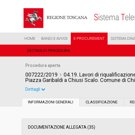
HOME
BANDI E AVVISI
E-PROCUREMENT
SISTEMA DIN
DETTAGLIO PROCEDURA
Procedura aperta
007222/2019
04.19. Lavori di riqualificazion
Piazza Garibaldi a Chiusi Scalo. Comune di C
Dettagli
Settore:
Ordinario
INFORMAZIONI GENERALI
CLASSIFICAZIONE
RE
Tipo di contratto:
Lavori
Data pubblicazione:
05/04/2019 15:43
DOCUMENTAZIONE ALLEGATA (35)