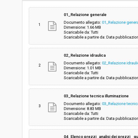
Svolgimento:
Gara in busta chiu
01_Relazione generale
Documento allegato:
01_Relazione gener
Responsabile attuale:
UNIONE DEI COMU
1
Dimensione: 1.66 MB
Amministrativa
Scaricabile da: Tutti
Scaricabile a partire da: Data pubblicazio
02_Relazione idraulica
Documento allegato:
02_Relazione idraul
2
Dimensione: 1.01 MB
Scaricabile da: Tutti
Scaricabile a partire da: Data pubblicazio
03_Relazione tecnica illuminazione
Documento allegato:
03_Relazione tecnic
3
Dimensione: 8.83 MB
Scaricabile da: Tutti
Scaricabile a partire da: Data pubblicazio
04_Elenco prezzi_analisi dei prezzi_ 