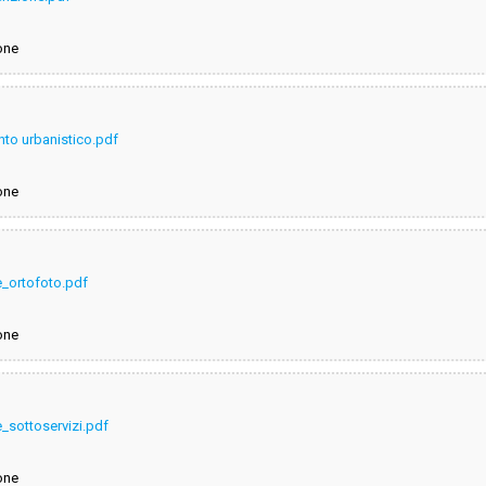
one
to urbanistico.pdf
one
e_ortofoto.pdf
one
e_sottoservizi.pdf
one