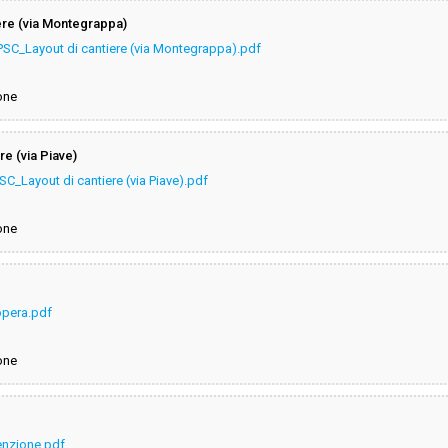
ere (via Montegrappa)
PSC_Layout di cantiere (via Montegrappa).pdf
one
e (via Piave)
SC_Layout di cantiere (via Piave).pdf
one
opera.pdf
one
enzione.pdf