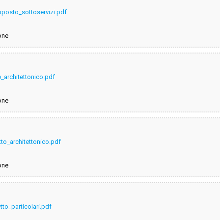
pposto_sottoservizi.pdf
one
e_architettonico.pdf
one
to_architettonico.pdf
one
to_particolari.pdf