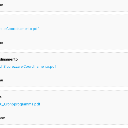
ne
o
zza e Coordinamento.pdf
ne
ordinamento
o di Sicurezza e Coordinamento.pdf
ne
a
PSC_Cronoprogramma.pdf
one