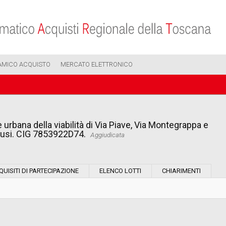
AMICO ACQUISTO
MERCATO ELETTRONICO
e urbana della viabilità di Via Piave, Via Montegrappa e
hiusi. CIG 7853922D74.
Aggiudicata
Modalità di esecuzione:
QUISITI DI PARTECIPAZIONE
ELENCO LOTTI
CHIARIMENTI
Modalità di realizzazione:
Scelta del contraente: