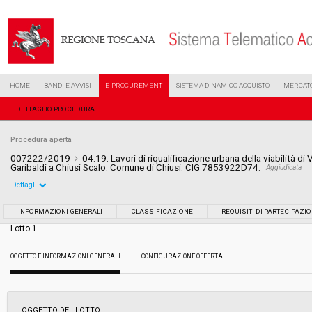
HOME
BANDI E AVVISI
E-PROCUREMENT
SISTEMA DINAMICO ACQUISTO
MERCATO
DETTAGLIO PROCEDURA
Procedura aperta
007222/2019
04.19. Lavori di riqualificazione urbana della viabilità d
Garibaldi a Chiusi Scalo. Comune di Chiusi. CIG 7853922D74.
Aggiudicata
Dettagli
Settore:
Ordinario
INFORMAZIONI GENERALI
CLASSIFICAZIONE
REQUISITI DI PARTECIPAZI
Lotto 1
Tipo di contratto:
Lavori
OGGETTO E INFORMAZIONI GENERALI
CONFIGURAZIONE OFFERTA
Data pubblicazione:
05/04/2019 15:43
Svolgimento:
Gara in busta chiusa
OGGETTO DEL LOTTO