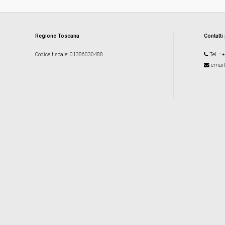
Regione Toscana
Contatti
Codice fiscale
: 01386030488
Tel.
: 
email