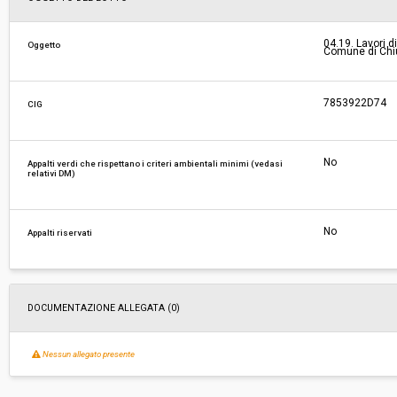
Responsabile attuale:
UNIONE DEI COMUNI VALDICHIANA SENESE - 
04.19. Lavori d
Oggetto
Comune di Chiu
Amministrativa
7853922D74
CIG
No
Appalti verdi che rispettano i criteri ambientali minimi (vedasi
relativi DM)
No
Appalti riservati
DOCUMENTAZIONE ALLEGATA (0)
Nessun allegato presente