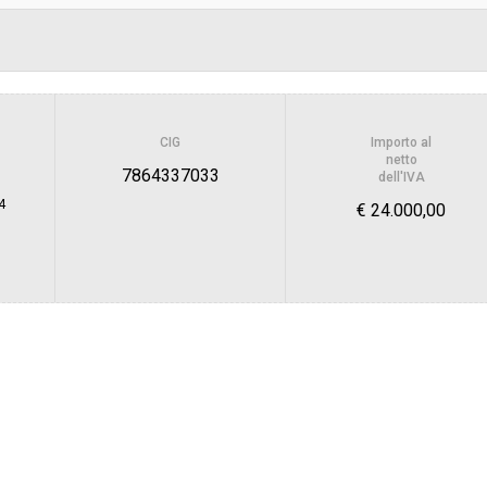
Scelta del contraente:
sa
Valore stimato della procedura:
CIG
Importo al
 SUPPORTO TECNICO AMMINISTRATIVO
netto
 FARMACI E DIAGNOSTICI
7864337033
dell'IVA
4
€ 24.000,00