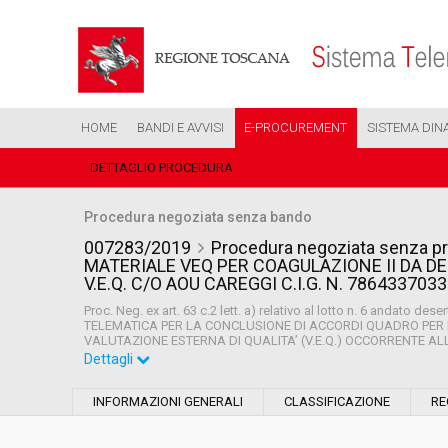
HOME
BANDI E AVVISI
E-PROCUREMENT
SISTEMA DIN
DETTAGLIO PROCEDURA
Procedura negoziata senza bando
007283/2019
Procedura negoziata senza pr
MATERIALE VEQ PER COAGULAZIONE II DA D
V.E.Q. C/O AOU CAREGGI C.I.G. N. 7864337033
Proc. Neg. ex art. 63 c.2 lett. a) relativo al lotto n. 6 anda
TELEMATICA PER LA CONCLUSIONE DI ACCORDI QUADRO PER 
VALUTAZIONE ESTERNA DI QUALITA’ (V.E.Q.) OCCORRENTE ALL
Dettagli
Settore:
Ordinario
INFORMAZIONI GENERALI
CLASSIFICAZIONE
RE
Tipo di contratto:
Forniture