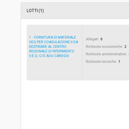
Data pubblicazione:
05/04/2019 15:00
LOTTI (1)
Svolgimento:
Gara in busta chiu
1 -
FORNITURA DI MATERIALE
Allegati:
0
Responsabile attuale:
ESTAR - ENTE DI
VEQ PER COAGULAZIONE II DA
REGIONALE - UOC
DESTINARE AL CENTRO
Richieste economiche:
2
REGIONALE DI RIFERIMENTO
Richieste amministrative:
V.E.Q. C/O AOU CAREGGI
Richieste tecniche:
1