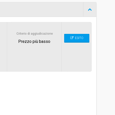
Procedura negoziata senza previa indizione di gara
€ 24.000,00
Criterio di aggiudicazione
ESITO
Prezzo più basso