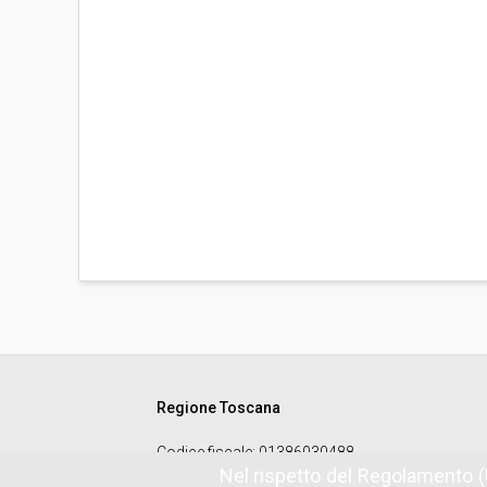
Regione Toscana
Codice fiscale
: 01386030488
Nel rispetto del Regolamento (