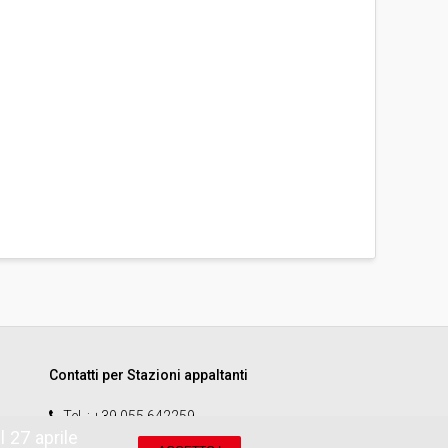
Contatti per Stazioni appaltanti
Tel.
: +39 055 642259
 27 aprile
email
:
start.sa@pamercato.it